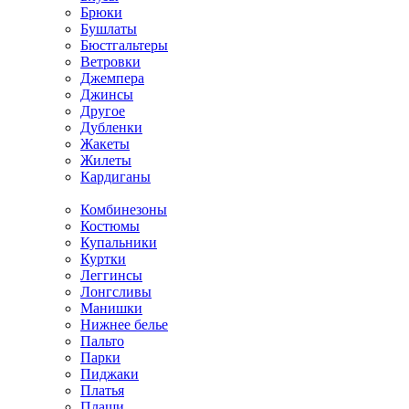
Брюки
Бушлаты
Бюстгальтеры
Ветровки
Джемпера
Джинсы
Другое
Дубленки
Жакеты
Жилеты
Кардиганы
Комбинезоны
Костюмы
Купальники
Куртки
Леггинсы
Лонгсливы
Манишки
Нижнее белье
Пальто
Парки
Пиджаки
Платья
Плащи