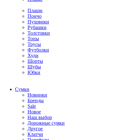
Плащи
Пончо
Пуховики
Рубашки
Толстовки
Топы
Трусы
Футболки
Худи
Шорты
Шубы
Юбки
Cумки
Новинки
Бренды
Sale
Новое
Наш выбор
Дорожные сумки
Другое
Клатчи
Портфели