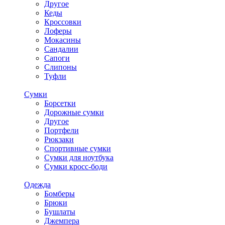
Другое
Кеды
Кроссовки
Лоферы
Мокасины
Сандалии
Сапоги
Слипоны
Туфли
Сумки
Борсетки
Дорожные сумки
Другое
Портфели
Рюкзаки
Спортивные сумки
Сумки для ноутбука
Сумки кросс-боди
Одежда
Бомберы
Брюки
Бушлаты
Джемпера