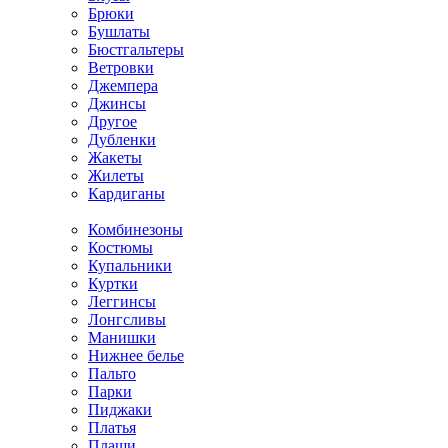
Брюки
Бушлаты
Бюстгальтеры
Ветровки
Джемпера
Джинсы
Другое
Дубленки
Жакеты
Жилеты
Кардиганы
Комбинезоны
Костюмы
Купальники
Куртки
Леггинсы
Лонгсливы
Манишки
Нижнее белье
Пальто
Парки
Пиджаки
Платья
Плащи