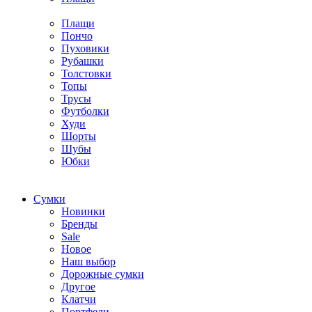
Плащи
Пончо
Пуховики
Рубашки
Толстовки
Топы
Трусы
Футболки
Худи
Шорты
Шубы
Юбки
Cумки
Новинки
Бренды
Sale
Новое
Наш выбор
Дорожные сумки
Другое
Клатчи
Портфели