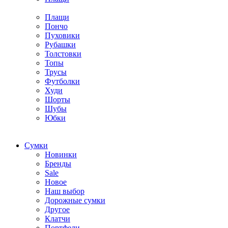
Плащи
Пончо
Пуховики
Рубашки
Толстовки
Топы
Трусы
Футболки
Худи
Шорты
Шубы
Юбки
Cумки
Новинки
Бренды
Sale
Новое
Наш выбор
Дорожные сумки
Другое
Клатчи
Портфели