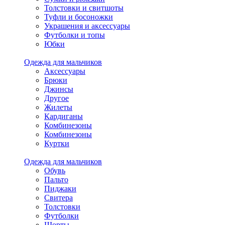
Толстовки и свитшоты
Туфли и босоножки
Украшения и аксессуары
Футболки и топы
Юбки
Одежда для мальчиков
Аксессуары
Брюки
Джинсы
Другое
Жилеты
Кардиганы
Комбинезоны
Комбинезоны
Куртки
Одежда для мальчиков
Обувь
Пальто
Пиджаки
Свитера
Толстовки
Футболки
Шорты