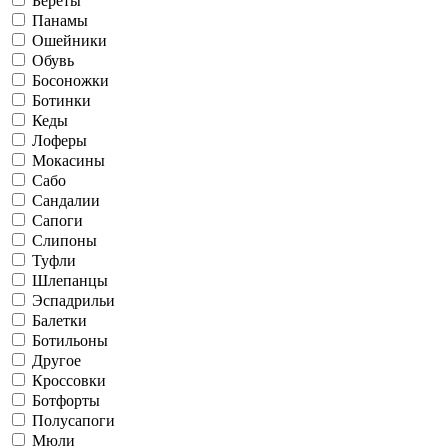
Береты
Панамы
Ошейники
Обувь
Босоножки
Ботинки
Кеды
Лоферы
Мокасины
Сабо
Сандалии
Сапоги
Слипоны
Туфли
Шлепанцы
Эспадрильи
Балетки
Ботильоны
Другое
Кроссовки
Ботфорты
Полусапоги
Мюли