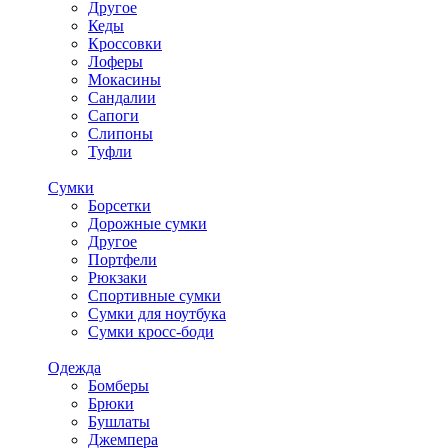
Другое
Кеды
Кроссовки
Лоферы
Мокасины
Сандалии
Сапоги
Слипоны
Туфли
Сумки
Борсетки
Дорожные сумки
Другое
Портфели
Рюкзаки
Спортивные сумки
Сумки для ноутбука
Сумки кросс-боди
Одежда
Бомберы
Брюки
Бушлаты
Джемпера