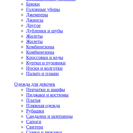
Брюки
Головные уборы
Джемперы
Джинсы
Другое
Дубленки и шубы
Жилеты
Жилеты
Комбинезоны
Комбинезоны
Кроссовки и кеды
Куртки и пуховики
Носки и колготки
Пальто и плащи
Одежда для девочек
Перчатки и шарфы
Пиджаки и костюмы
Платья
Пляжная одежда
Рубашки
Сандалии и шлепанцы
Сапоги
Свитера
Сумки и рюкзаки