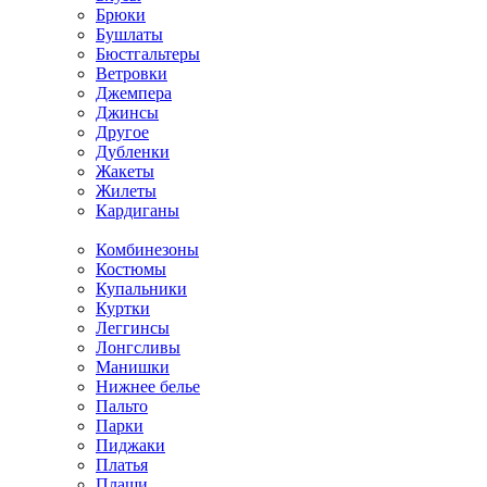
Брюки
Бушлаты
Бюстгальтеры
Ветровки
Джемпера
Джинсы
Другое
Дубленки
Жакеты
Жилеты
Кардиганы
Комбинезоны
Костюмы
Купальники
Куртки
Леггинсы
Лонгсливы
Манишки
Нижнее белье
Пальто
Парки
Пиджаки
Платья
Плащи