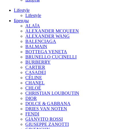
Lifestyle
Lifestyle
Бренды
ALAÏA
ALEXANDER MCQUEEN
ALEXANDER WANG
BALENCIAGA
BALMAIN
BOTTEGA VENETA
BRUNELLO CUCINELLI
BURBERRY
CARTIER
CASADEI
CÉLINE
CHANEL
CHLOÉ
CHRISTIAN LOUBOUTIN
DIOR
DOLCE & GABBANA
DRIES VAN NOTEN
FENDI
GIANVITO ROSSI
GIUSEPPE ZANOTTI