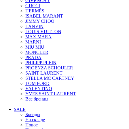
GIVENCHY
GUCCI
HERMÈS
ISABEL MARANT
JIMMY CHOO
LANVIN
LOUIS VUITTON
MAX MARA
MARNI
MIU MIU
MONCLER
PRADA
PHILIPP PLEIN
PROENZA SCHOULER
SAINT LAURENT
STELLA MC CARTNEY
TOM FORD
VALENTINO
YVES SAINT LAURENT
Все бренды
SALE
Бренды
На складе
Новое