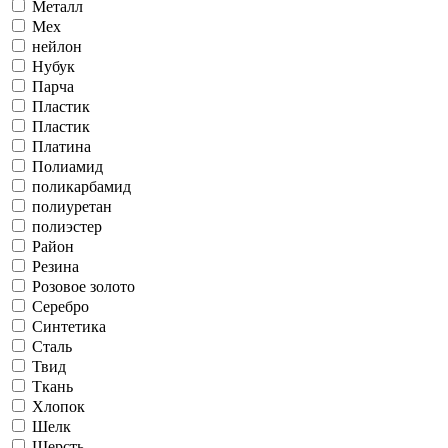
Металл
Мех
нейлон
Нубук
Парча
Пластик
Пластик
Платина
Полиамид
поликарбамид
полиуретан
полиэстер
Район
Резина
Розовое золото
Серебро
Синтетика
Сталь
Твид
Ткань
Хлопок
Шелк
Шерсть