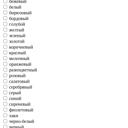
бежевый
белый
бирюзовый
бордовый
голубой
желтый
зеленый
золотой
коричневый
красный
молочный
оранжевый
разноцветный
розовый
салатовый
серебряный
серый
синий
сиреневый
фиолетовый
хаки
черно-белый
черный