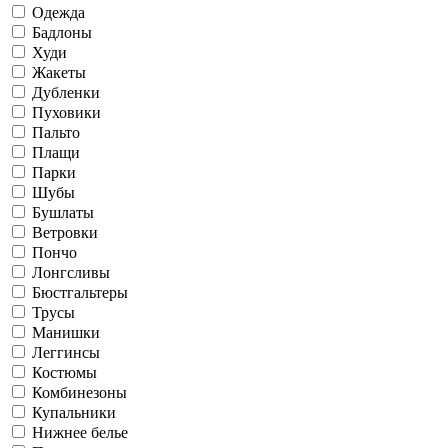
Одежда
Бадлоны
Худи
Жакеты
Дубленки
Пуховики
Пальто
Плащи
Парки
Шубы
Бушлаты
Ветровки
Пончо
Лонгсливы
Бюстгальтеры
Трусы
Манишки
Леггинсы
Костюмы
Комбинезоны
Купальники
Нижнее белье