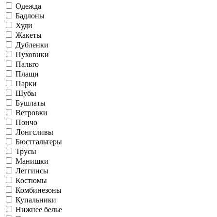
Одежда
Бадлоны
Худи
Жакеты
Дубленки
Пуховики
Пальто
Плащи
Парки
Шубы
Бушлаты
Ветровки
Пончо
Лонгсливы
Бюстгальтеры
Трусы
Манишки
Леггинсы
Костюмы
Комбинезоны
Купальники
Нижнее белье