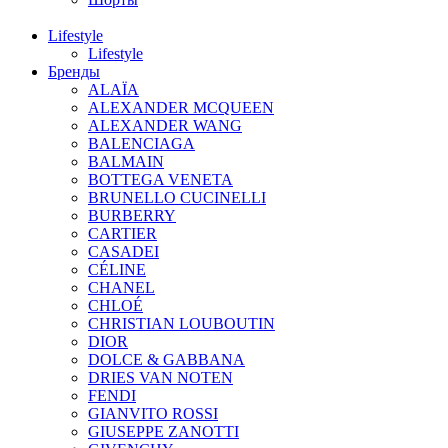
Lifestyle
Lifestyle
Бренды
ALAÏA
ALEXANDER MCQUEEN
ALEXANDER WANG
BALENCIAGA
BALMAIN
BOTTEGA VENETA
BRUNELLO CUCINELLI
BURBERRY
CARTIER
CASADEI
CÉLINE
CHANEL
CHLOÉ
CHRISTIAN LOUBOUTIN
DIOR
DOLCE & GABBANA
DRIES VAN NOTEN
FENDI
GIANVITO ROSSI
GIUSEPPE ZANOTTI