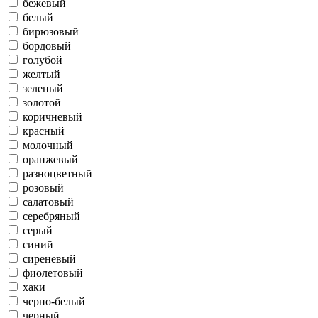
бежевый
белый
бирюзовый
бордовый
голубой
желтый
зеленый
золотой
коричневый
красный
молочный
оранжевый
разноцветный
розовый
салатовый
серебряный
серый
синий
сиреневый
фиолетовый
хаки
черно-белый
черный