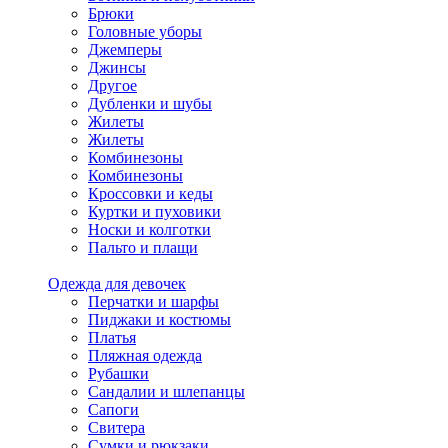
Брюки
Головные уборы
Джемперы
Джинсы
Другое
Дубленки и шубы
Жилеты
Жилеты
Комбинезоны
Комбинезоны
Кроссовки и кеды
Куртки и пуховики
Носки и колготки
Пальто и плащи
Одежда для девочек
Перчатки и шарфы
Пиджаки и костюмы
Платья
Пляжная одежда
Рубашки
Сандалии и шлепанцы
Сапоги
Свитера
Сумки и рюкзаки