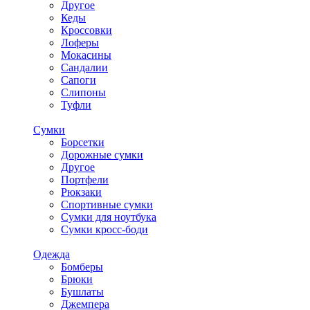
Другое
Кеды
Кроссовки
Лоферы
Мокасины
Сандалии
Сапоги
Слипоны
Туфли
Сумки
Борсетки
Дорожные сумки
Другое
Портфели
Рюкзаки
Спортивные сумки
Сумки для ноутбука
Сумки кросс-боди
Одежда
Бомберы
Брюки
Бушлаты
Джемпера