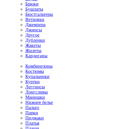
Брюки
Бушлаты
Бюстгальтеры
Ветровки
Джемпера
Джинсы
Другое
Дубленки
Жакеты
Жилеты
Кардиганы
Комбинезоны
Костюмы
Купальники
Куртки
Леггинсы
Лонгсливы
Манишки
Нижнее белье
Пальто
Парки
Пиджаки
Платья
Плащи