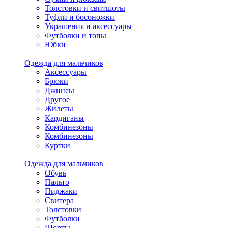
Толстовки и свитшоты
Туфли и босоножки
Украшения и аксессуары
Футболки и топы
Юбки
Одежда для мальчиков
Аксессуары
Брюки
Джинсы
Другое
Жилеты
Кардиганы
Комбинезоны
Комбинезоны
Куртки
Одежда для мальчиков
Обувь
Пальто
Пиджаки
Свитера
Толстовки
Футболки
Шорты