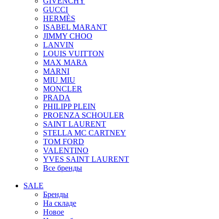
GIVENCHY
GUCCI
HERMÈS
ISABEL MARANT
JIMMY CHOO
LANVIN
LOUIS VUITTON
MAX MARA
MARNI
MIU MIU
MONCLER
PRADA
PHILIPP PLEIN
PROENZA SCHOULER
SAINT LAURENT
STELLA MC CARTNEY
TOM FORD
VALENTINO
YVES SAINT LAURENT
Все бренды
SALE
Бренды
На складе
Новое