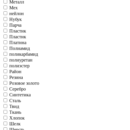
Металл
Мех
нейлон
Нубук
Парча
Пластик
Пластик
Платина
Полиамид
поликарбамид
полиуретан
полиэстер
Район
Резина
Розовое золото
Серебро
Синтетика
Сталь
Твид
Ткань
Хлопок
Шелк
Шерсть