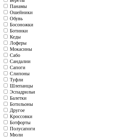
Береты
Панамы
Ошейники
Обувь
Босоножки
Ботинки
Кеды
Лоферы
Мокасины
Сабо
Сандалии
Сапоги
Слипоны
Туфли
Шлепанцы
Эспадрильи
Балетки
Ботильоны
Другое
Кроссовки
Ботфорты
Полусапоги
Мюли