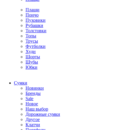
Плащи
Пончо
Пуховики
Рубашки
Толстовки
Топы
Трусы
Футболки
Худи
Шорты
Шубы
Юбки
Cумки
Новинки
Бренды
Sale
Новое
Наш выбор
Дорожные сумки
Другое
Клатчи
Портфели