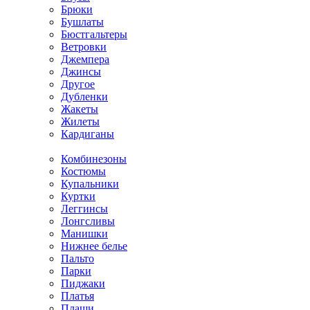
Брюки
Бушлаты
Бюстгальтеры
Ветровки
Джемпера
Джинсы
Другое
Дубленки
Жакеты
Жилеты
Кардиганы
Комбинезоны
Костюмы
Купальники
Куртки
Леггинсы
Лонгсливы
Манишки
Нижнее белье
Пальто
Парки
Пиджаки
Платья
Плащи