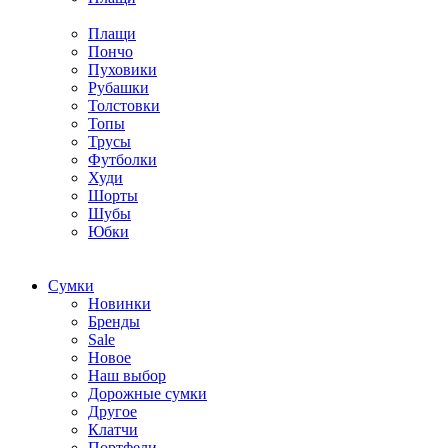
Плащи
Пончо
Пуховики
Рубашки
Толстовки
Топы
Трусы
Футболки
Худи
Шорты
Шубы
Юбки
Cумки
Новинки
Бренды
Sale
Новое
Наш выбор
Дорожные сумки
Другое
Клатчи
Портфели