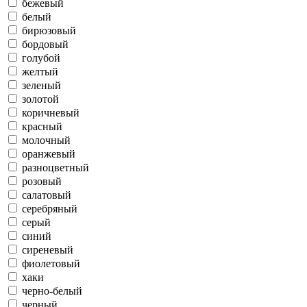
бежевый
белый
бирюзовый
бордовый
голубой
желтый
зеленый
золотой
коричневый
красный
молочный
оранжевый
разноцветный
розовый
салатовый
серебряный
серый
синий
сиреневый
фиолетовый
хаки
черно-белый
черный