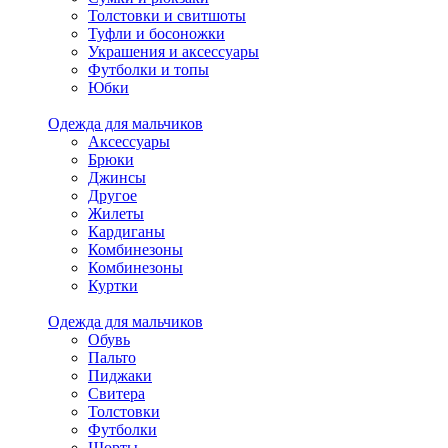
Толстовки и свитшоты
Туфли и босоножки
Украшения и аксессуары
Футболки и топы
Юбки
Одежда для мальчиков
Аксессуары
Брюки
Джинсы
Другое
Жилеты
Кардиганы
Комбинезоны
Комбинезоны
Куртки
Одежда для мальчиков
Обувь
Пальто
Пиджаки
Свитера
Толстовки
Футболки
Шорты