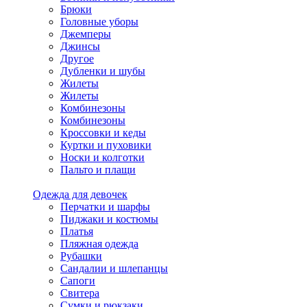
Брюки
Головные уборы
Джемперы
Джинсы
Другое
Дубленки и шубы
Жилеты
Жилеты
Комбинезоны
Комбинезоны
Кроссовки и кеды
Куртки и пуховики
Носки и колготки
Пальто и плащи
Одежда для девочек
Перчатки и шарфы
Пиджаки и костюмы
Платья
Пляжная одежда
Рубашки
Сандалии и шлепанцы
Сапоги
Свитера
Сумки и рюкзаки