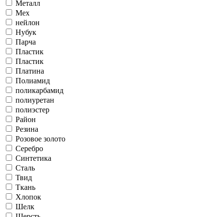
Металл
Мех
нейлон
Нубук
Парча
Пластик
Пластик
Платина
Полиамид
поликарбамид
полиуретан
полиэстер
Район
Резина
Розовое золото
Серебро
Синтетика
Сталь
Твид
Ткань
Хлопок
Шелк
Шерсть