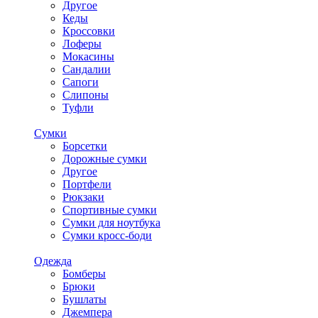
Другое
Кеды
Кроссовки
Лоферы
Мокасины
Сандалии
Сапоги
Слипоны
Туфли
Сумки
Борсетки
Дорожные сумки
Другое
Портфели
Рюкзаки
Спортивные сумки
Сумки для ноутбука
Сумки кросс-боди
Одежда
Бомберы
Брюки
Бушлаты
Джемпера