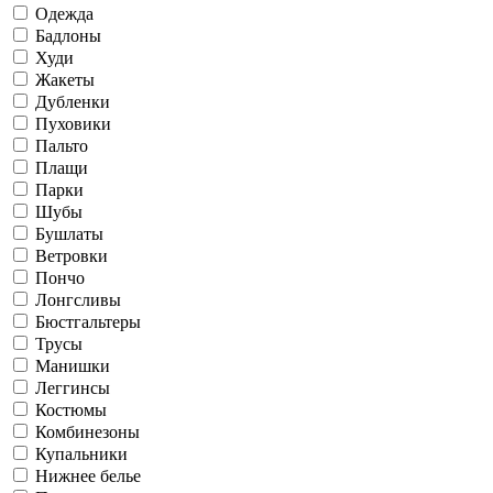
Одежда
Бадлоны
Худи
Жакеты
Дубленки
Пуховики
Пальто
Плащи
Парки
Шубы
Бушлаты
Ветровки
Пончо
Лонгсливы
Бюстгальтеры
Трусы
Манишки
Леггинсы
Костюмы
Комбинезоны
Купальники
Нижнее белье