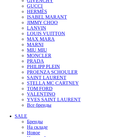
GIVENCHY
GUCCI
HERMÈS
ISABEL MARANT
JIMMY CHOO
LANVIN
LOUIS VUITTON
MAX MARA
MARNI
MIU MIU
MONCLER
PRADA
PHILIPP PLEIN
PROENZA SCHOULER
SAINT LAURENT
STELLA MC CARTNEY
TOM FORD
VALENTINO
YVES SAINT LAURENT
Все бренды
SALE
Бренды
На складе
Новое