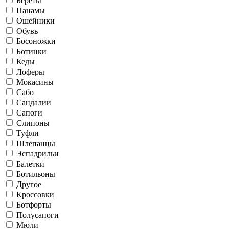
Береты
Панамы
Ошейники
Обувь
Босоножки
Ботинки
Кеды
Лоферы
Мокасины
Сабо
Сандалии
Сапоги
Слипоны
Туфли
Шлепанцы
Эспадрильи
Балетки
Ботильоны
Другое
Кроссовки
Ботфорты
Полусапоги
Мюли