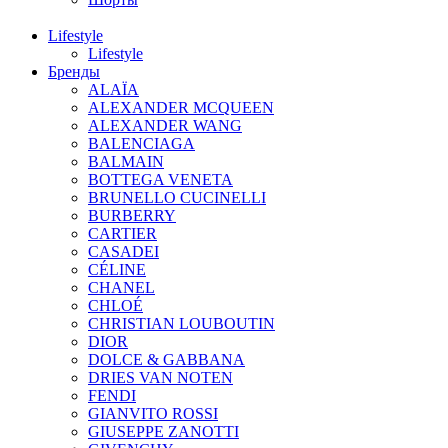
Lifestyle
Lifestyle
Бренды
ALAÏA
ALEXANDER MCQUEEN
ALEXANDER WANG
BALENCIAGA
BALMAIN
BOTTEGA VENETA
BRUNELLO CUCINELLI
BURBERRY
CARTIER
CASADEI
CÉLINE
CHANEL
CHLOÉ
CHRISTIAN LOUBOUTIN
DIOR
DOLCE & GABBANA
DRIES VAN NOTEN
FENDI
GIANVITO ROSSI
GIUSEPPE ZANOTTI