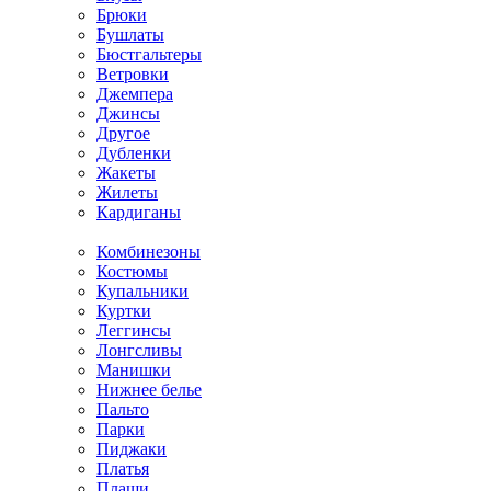
Брюки
Бушлаты
Бюстгальтеры
Ветровки
Джемпера
Джинсы
Другое
Дубленки
Жакеты
Жилеты
Кардиганы
Комбинезоны
Костюмы
Купальники
Куртки
Леггинсы
Лонгсливы
Манишки
Нижнее белье
Пальто
Парки
Пиджаки
Платья
Плащи