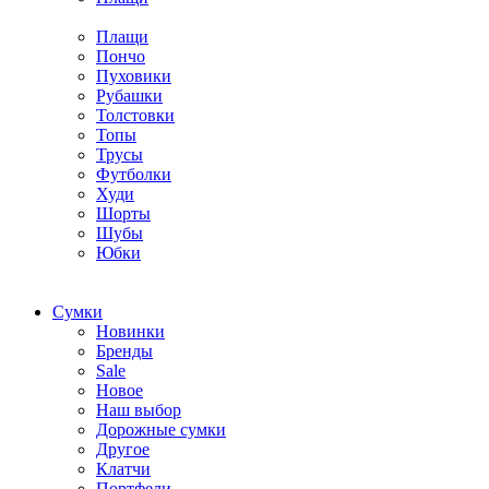
Плащи
Пончо
Пуховики
Рубашки
Толстовки
Топы
Трусы
Футболки
Худи
Шорты
Шубы
Юбки
Cумки
Новинки
Бренды
Sale
Новое
Наш выбор
Дорожные сумки
Другое
Клатчи
Портфели