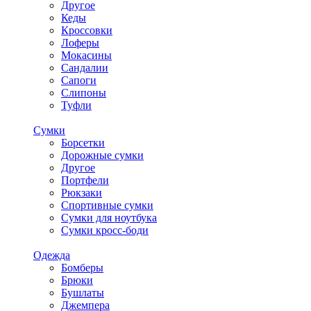
Другое
Кеды
Кроссовки
Лоферы
Мокасины
Сандалии
Сапоги
Слипоны
Туфли
Сумки
Борсетки
Дорожные сумки
Другое
Портфели
Рюкзаки
Спортивные сумки
Сумки для ноутбука
Сумки кросс-боди
Одежда
Бомберы
Брюки
Бушлаты
Джемпера