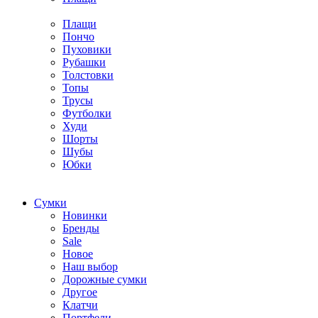
Плащи
Пончо
Пуховики
Рубашки
Толстовки
Топы
Трусы
Футболки
Худи
Шорты
Шубы
Юбки
Cумки
Новинки
Бренды
Sale
Новое
Наш выбор
Дорожные сумки
Другое
Клатчи
Портфели