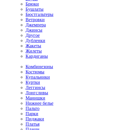
Брюки
Бушлаты
Бюстгальтеры
Ветровки
Джемпера
Джинсы
Другое
Дубленки
Жакеты
Жилеты
Кардиганы
Комбинезоны
Костюмы
Купальники
Куртки
Леггинсы
Лонгсливы
Манишки
Нижнее белье
Пальто
Парки
Пиджаки
Платья
Плащи