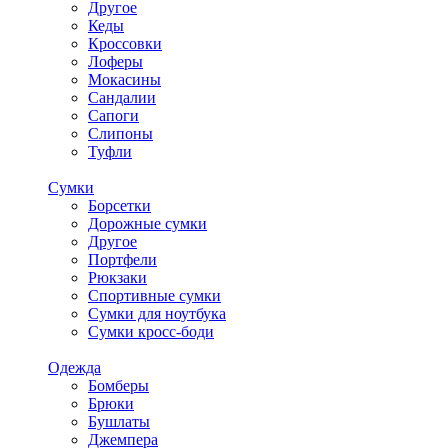
Другое
Кеды
Кроссовки
Лоферы
Мокасины
Сандалии
Сапоги
Слипоны
Туфли
Сумки
Борсетки
Дорожные сумки
Другое
Портфели
Рюкзаки
Спортивные сумки
Сумки для ноутбука
Сумки кросс-боди
Одежда
Бомберы
Брюки
Бушлаты
Джемпера