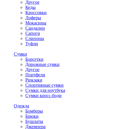
Другое
Кеды
Кроссовки
Лоферы
Мокасины
Сандалии
Сапоги
Слипоны
Туфли
Сумки
Борсетки
Дорожные сумки
Другое
Портфели
Рюкзаки
Спортивные сумки
Сумки для ноутбука
Сумки кросс-боди
Одежда
Бомберы
Брюки
Бушлаты
Джемпера