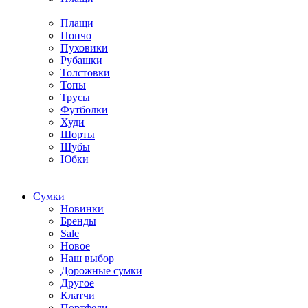
Плащи
Пончо
Пуховики
Рубашки
Толстовки
Топы
Трусы
Футболки
Худи
Шорты
Шубы
Юбки
Cумки
Новинки
Бренды
Sale
Новое
Наш выбор
Дорожные сумки
Другое
Клатчи
Портфели