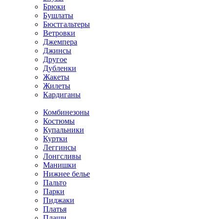
Брюки
Бушлаты
Бюстгальтеры
Ветровки
Джемпера
Джинсы
Другое
Дубленки
Жакеты
Жилеты
Кардиганы
Комбинезоны
Костюмы
Купальники
Куртки
Леггинсы
Лонгсливы
Манишки
Нижнее белье
Пальто
Парки
Пиджаки
Платья
Плащи