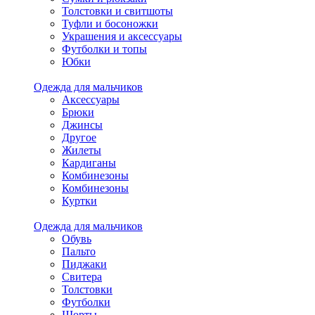
Толстовки и свитшоты
Туфли и босоножки
Украшения и аксессуары
Футболки и топы
Юбки
Одежда для мальчиков
Аксессуары
Брюки
Джинсы
Другое
Жилеты
Кардиганы
Комбинезоны
Комбинезоны
Куртки
Одежда для мальчиков
Обувь
Пальто
Пиджаки
Свитера
Толстовки
Футболки
Шорты