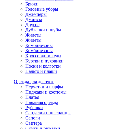
Брюки
Головные уборы
Джемперы
Джинсы
Другое
Дубленки и шубы
Жилеты
Жилеты
Комбинезоны
Комбинезоны
Кроссовки и кеды
Куртки и пуховики
Носки и колготки
Пальто и плащи
Одежда для девочек
Перчатки и шарфы
Пиджаки и костюмы
Платья
Пляжная одежда
Рубашки
Сандалии и шлепанцы
Сапоги
Свитера
Сумки и рюкзаки