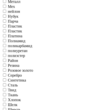
Металл
Мех
нейлон
Нубук
Парча
Пластик
Пластик
Платина
Полиамид
поликарбамид
полиуретан
полиэстер
Район
Резина
Розовое золото
Серебро
Синтетика
Сталь
Твид
Ткань
Хлопок
Шелк
Шерсть