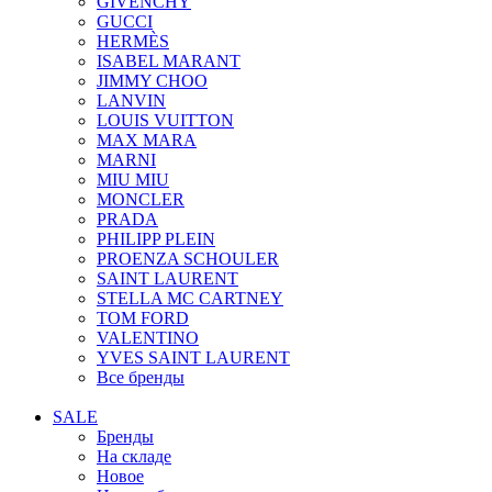
GIVENCHY
GUCCI
HERMÈS
ISABEL MARANT
JIMMY CHOO
LANVIN
LOUIS VUITTON
MAX MARA
MARNI
MIU MIU
MONCLER
PRADA
PHILIPP PLEIN
PROENZA SCHOULER
SAINT LAURENT
STELLA MC CARTNEY
TOM FORD
VALENTINO
YVES SAINT LAURENT
Все бренды
SALE
Бренды
На складе
Новое