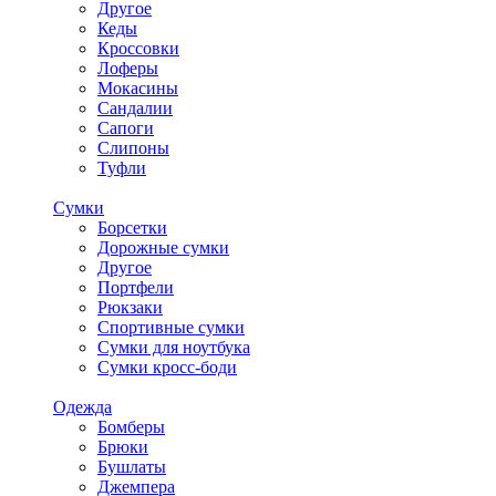
Другое
Кеды
Кроссовки
Лоферы
Мокасины
Сандалии
Сапоги
Слипоны
Туфли
Сумки
Борсетки
Дорожные сумки
Другое
Портфели
Рюкзаки
Спортивные сумки
Сумки для ноутбука
Сумки кросс-боди
Одежда
Бомберы
Брюки
Бушлаты
Джемпера