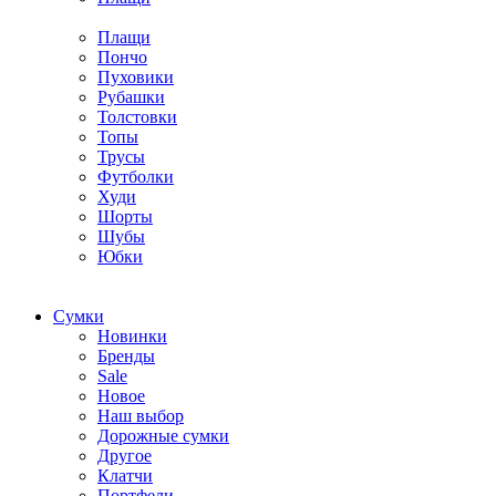
Плащи
Пончо
Пуховики
Рубашки
Толстовки
Топы
Трусы
Футболки
Худи
Шорты
Шубы
Юбки
Cумки
Новинки
Бренды
Sale
Новое
Наш выбор
Дорожные сумки
Другое
Клатчи
Портфели