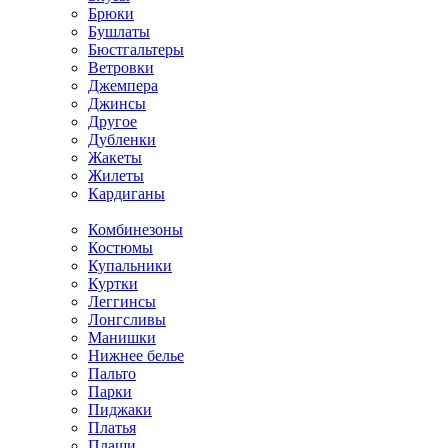
Брюки
Бушлаты
Бюстгальтеры
Ветровки
Джемпера
Джинсы
Другое
Дубленки
Жакеты
Жилеты
Кардиганы
Комбинезоны
Костюмы
Купальники
Куртки
Леггинсы
Лонгсливы
Манишки
Нижнее белье
Пальто
Парки
Пиджаки
Платья
Плащи