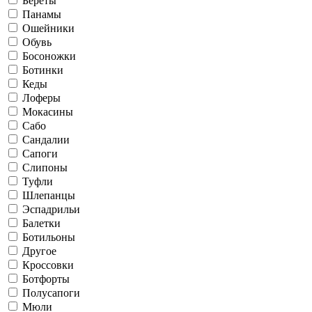
Береты
Панамы
Ошейники
Обувь
Босоножки
Ботинки
Кеды
Лоферы
Мокасины
Сабо
Сандалии
Сапоги
Слипоны
Туфли
Шлепанцы
Эспадрильи
Балетки
Ботильоны
Другое
Кроссовки
Ботфорты
Полусапоги
Мюли