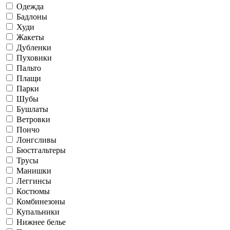
Одежда
Бадлоны
Худи
Жакеты
Дубленки
Пуховики
Пальто
Плащи
Парки
Шубы
Бушлаты
Ветровки
Пончо
Лонгсливы
Бюстгальтеры
Трусы
Манишки
Леггинсы
Костюмы
Комбинезоны
Купальники
Нижнее белье