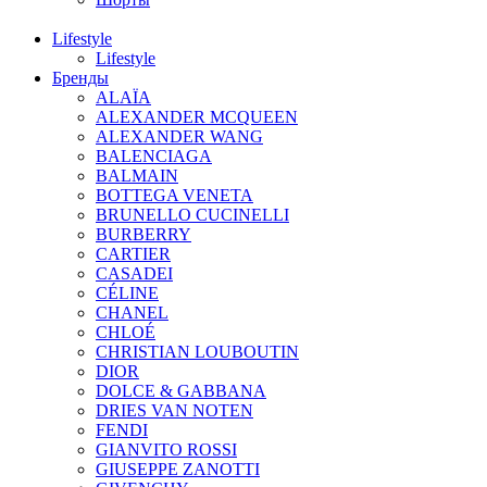
Lifestyle
Lifestyle
Бренды
ALAÏA
ALEXANDER MCQUEEN
ALEXANDER WANG
BALENCIAGA
BALMAIN
BOTTEGA VENETA
BRUNELLO CUCINELLI
BURBERRY
CARTIER
CASADEI
CÉLINE
CHANEL
CHLOÉ
CHRISTIAN LOUBOUTIN
DIOR
DOLCE & GABBANA
DRIES VAN NOTEN
FENDI
GIANVITO ROSSI
GIUSEPPE ZANOTTI