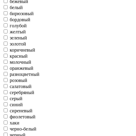
бежевый
белый
бирюзовый
бордовый
голубой
желтый
зеленый
золотой
коричневый
красный
молочный
оранжевый
разноцветный
розовый
салатовый
серебряный
серый
синий
сиреневый
фиолетовый
хаки
черно-белый
черный