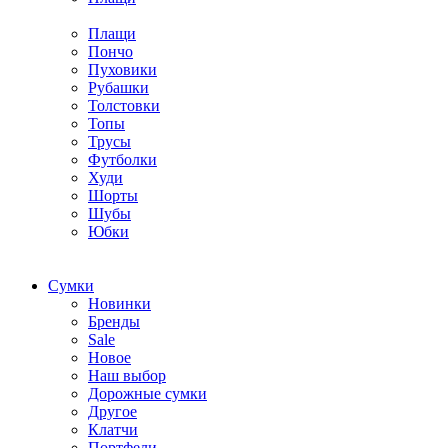
Плащи
Пончо
Пуховики
Рубашки
Толстовки
Топы
Трусы
Футболки
Худи
Шорты
Шубы
Юбки
Cумки
Новинки
Бренды
Sale
Новое
Наш выбор
Дорожные сумки
Другое
Клатчи
Портфели