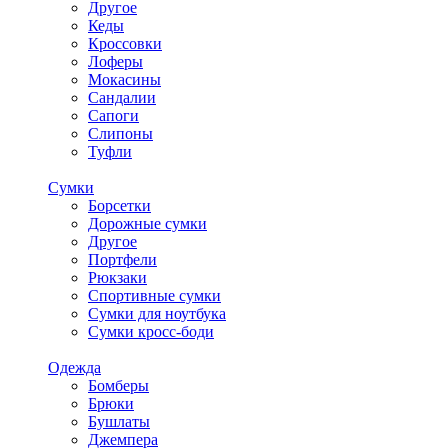
Другое
Кеды
Кроссовки
Лоферы
Мокасины
Сандалии
Сапоги
Слипоны
Туфли
Сумки
Борсетки
Дорожные сумки
Другое
Портфели
Рюкзаки
Спортивные сумки
Сумки для ноутбука
Сумки кросс-боди
Одежда
Бомберы
Брюки
Бушлаты
Джемпера