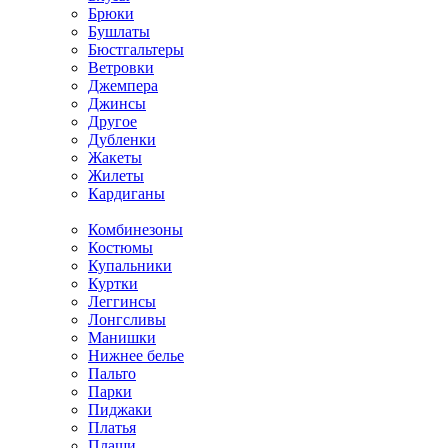
Брюки
Бушлаты
Бюстгальтеры
Ветровки
Джемпера
Джинсы
Другое
Дубленки
Жакеты
Жилеты
Кардиганы
Комбинезоны
Костюмы
Купальники
Куртки
Леггинсы
Лонгсливы
Манишки
Нижнее белье
Пальто
Парки
Пиджаки
Платья
Плащи