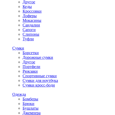
Другое
Кеды
Кроссовки
Лоферы
Мокасины
Сандалии
Сапоги
Слипоны
Туфли
Сумки
Борсетки
Дорожные сумки
Другое
Портфели
Рюкзаки
Спортивные сумки
Сумки для ноутбука
Сумки кросс-боди
Одежда
Бомберы
Брюки
Бушлаты
Джемпера