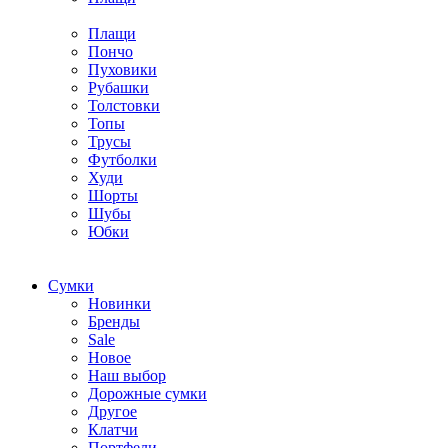
Плащи
Пончо
Пуховики
Рубашки
Толстовки
Топы
Трусы
Футболки
Худи
Шорты
Шубы
Юбки
Cумки
Новинки
Бренды
Sale
Новое
Наш выбор
Дорожные сумки
Другое
Клатчи
Портфели