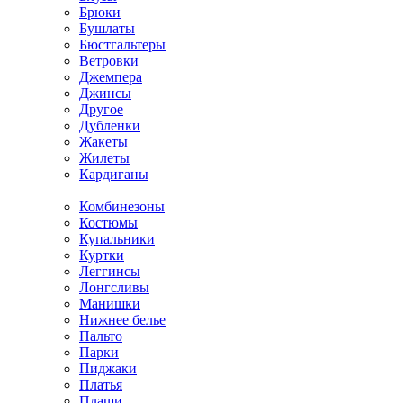
Брюки
Бушлаты
Бюстгальтеры
Ветровки
Джемпера
Джинсы
Другое
Дубленки
Жакеты
Жилеты
Кардиганы
Комбинезоны
Костюмы
Купальники
Куртки
Леггинсы
Лонгсливы
Манишки
Нижнее белье
Пальто
Парки
Пиджаки
Платья
Плащи