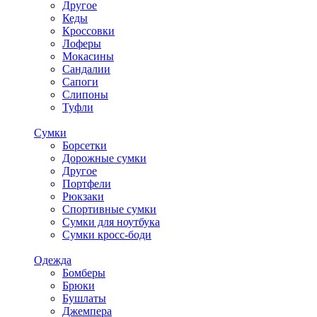
Другое
Кеды
Кроссовки
Лоферы
Мокасины
Сандалии
Сапоги
Слипоны
Туфли
Сумки
Борсетки
Дорожные сумки
Другое
Портфели
Рюкзаки
Спортивные сумки
Сумки для ноутбука
Сумки кросс-боди
Одежда
Бомберы
Брюки
Бушлаты
Джемпера