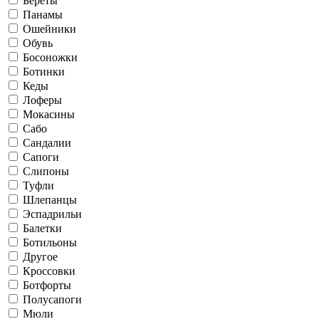
Береты
Панамы
Ошейники
Обувь
Босоножки
Ботинки
Кеды
Лоферы
Мокасины
Сабо
Сандалии
Сапоги
Слипоны
Туфли
Шлепанцы
Эспадрильи
Балетки
Ботильоны
Другое
Кроссовки
Ботфорты
Полусапоги
Мюли