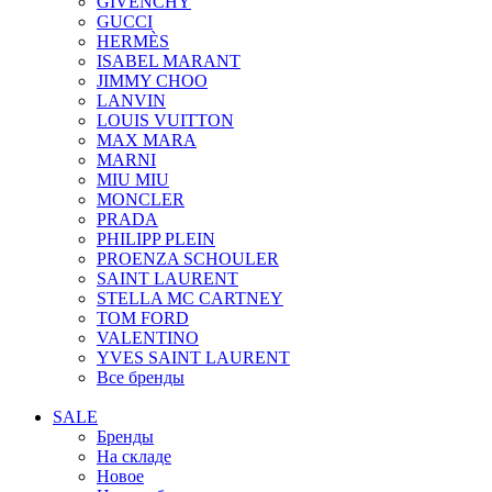
GIVENCHY
GUCCI
HERMÈS
ISABEL MARANT
JIMMY CHOO
LANVIN
LOUIS VUITTON
MAX MARA
MARNI
MIU MIU
MONCLER
PRADA
PHILIPP PLEIN
PROENZA SCHOULER
SAINT LAURENT
STELLA MC CARTNEY
TOM FORD
VALENTINO
YVES SAINT LAURENT
Все бренды
SALE
Бренды
На складе
Новое