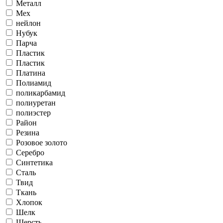
Металл
Мех
нейлон
Нубук
Парча
Пластик
Пластик
Платина
Полиамид
поликарбамид
полиуретан
полиэстер
Район
Резина
Розовое золото
Серебро
Синтетика
Сталь
Твид
Ткань
Хлопок
Шелк
Шерсть