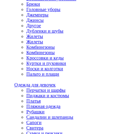
Брюки
Головные уборы
Джемперы
Джинсы
Другое
Дубленки и шубы
Жилеты
Жилеты
Комбинезоны
Комбинезоны
Кроссовки и кеды
Куртки и пуховики
Носки и колготки
Пальто и плащи
Одежда для девочек
Перчатки и шарфы
Пиджаки и костюмы
Платья
Пляжная одежда
Рубашки
Сандалии и шлепанцы
Сапоги
Свитера
Сумки и рюкзаки