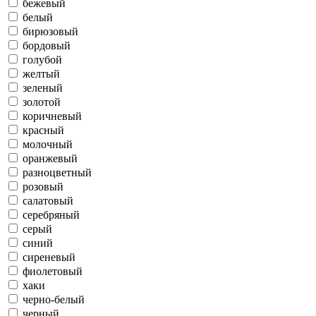
бежевый
белый
бирюзовый
бордовый
голубой
желтый
зеленый
золотой
коричневый
красный
молочный
оранжевый
разноцветный
розовый
салатовый
серебряный
серый
синий
сиреневый
фиолетовый
хаки
черно-белый
черный