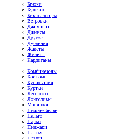
Брюки
Бушлаты
Бюстгальтеры
Ветровки
Джемпера
Джинсы
Другое
Дубленки
Жакеты
Жилеты
Кардиганы
Комбинезоны
Костюмы
Купальники
Куртки
Леггинсы
Лонгсливы
Манишки
Нижнее белье
Пальто
Парки
Пиджаки
Платья
Плащи