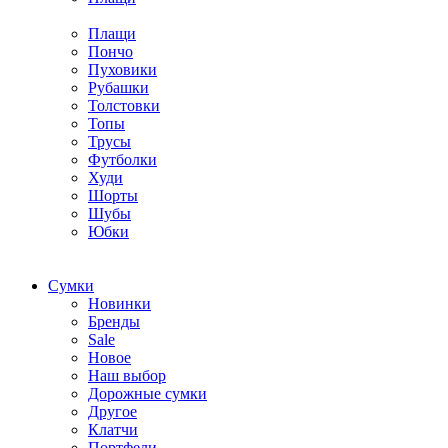
Плащи
Пончо
Пуховики
Рубашки
Толстовки
Топы
Трусы
Футболки
Худи
Шорты
Шубы
Юбки
Cумки
Новинки
Бренды
Sale
Новое
Наш выбор
Дорожные сумки
Другое
Клатчи
Портфели