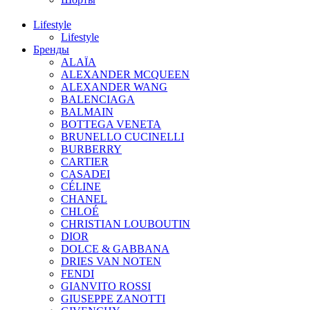
Lifestyle
Lifestyle
Бренды
ALAÏA
ALEXANDER MCQUEEN
ALEXANDER WANG
BALENCIAGA
BALMAIN
BOTTEGA VENETA
BRUNELLO CUCINELLI
BURBERRY
CARTIER
CASADEI
CÉLINE
CHANEL
CHLOÉ
CHRISTIAN LOUBOUTIN
DIOR
DOLCE & GABBANA
DRIES VAN NOTEN
FENDI
GIANVITO ROSSI
GIUSEPPE ZANOTTI