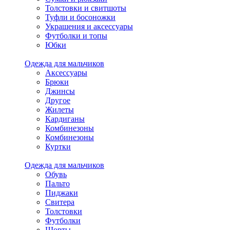
Толстовки и свитшоты
Туфли и босоножки
Украшения и аксессуары
Футболки и топы
Юбки
Одежда для мальчиков
Аксессуары
Брюки
Джинсы
Другое
Жилеты
Кардиганы
Комбинезоны
Комбинезоны
Куртки
Одежда для мальчиков
Обувь
Пальто
Пиджаки
Свитера
Толстовки
Футболки
Шорты