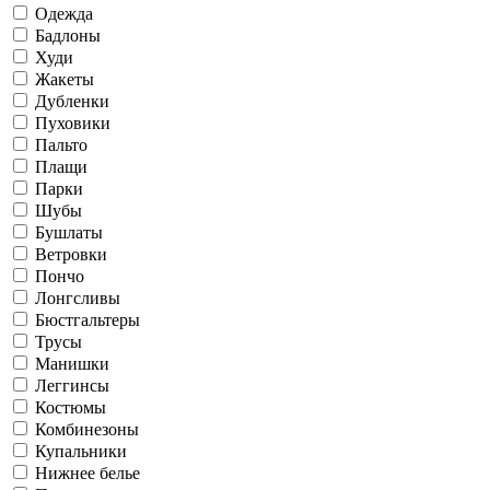
Одежда
Бадлоны
Худи
Жакеты
Дубленки
Пуховики
Пальто
Плащи
Парки
Шубы
Бушлаты
Ветровки
Пончо
Лонгсливы
Бюстгальтеры
Трусы
Манишки
Леггинсы
Костюмы
Комбинезоны
Купальники
Нижнее белье