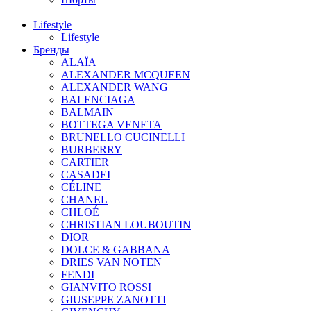
Lifestyle
Lifestyle
Бренды
ALAÏA
ALEXANDER MCQUEEN
ALEXANDER WANG
BALENCIAGA
BALMAIN
BOTTEGA VENETA
BRUNELLO CUCINELLI
BURBERRY
CARTIER
CASADEI
CÉLINE
CHANEL
CHLOÉ
CHRISTIAN LOUBOUTIN
DIOR
DOLCE & GABBANA
DRIES VAN NOTEN
FENDI
GIANVITO ROSSI
GIUSEPPE ZANOTTI