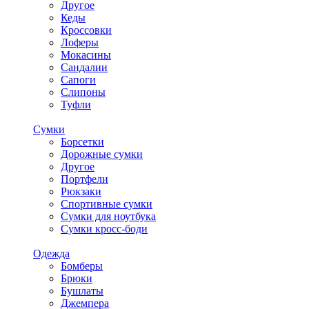
Другое
Кеды
Кроссовки
Лоферы
Мокасины
Сандалии
Сапоги
Слипоны
Туфли
Сумки
Борсетки
Дорожные сумки
Другое
Портфели
Рюкзаки
Спортивные сумки
Сумки для ноутбука
Сумки кросс-боди
Одежда
Бомберы
Брюки
Бушлаты
Джемпера