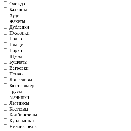
Одежда
Бадлоны
Худи
Жакеты
Дубленки
Пуховики
Пальто
Плащи
Парки
Шубы
Бушлаты
Ветровки
Пончо
Лонгсливы
Бюстгальтеры
Трусы
Манишки
Леггинсы
Костюмы
Комбинезоны
Купальники
Нижнее белье