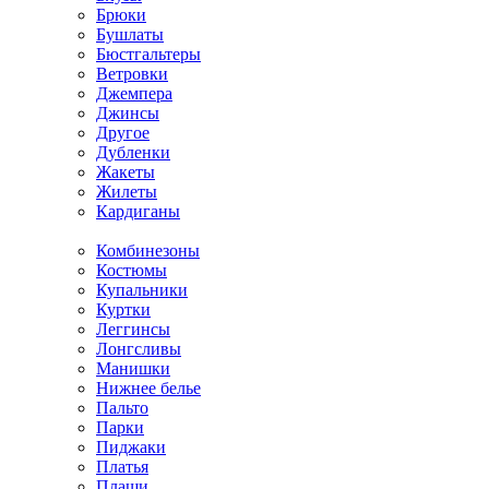
Брюки
Бушлаты
Бюстгальтеры
Ветровки
Джемпера
Джинсы
Другое
Дубленки
Жакеты
Жилеты
Кардиганы
Комбинезоны
Костюмы
Купальники
Куртки
Леггинсы
Лонгсливы
Манишки
Нижнее белье
Пальто
Парки
Пиджаки
Платья
Плащи