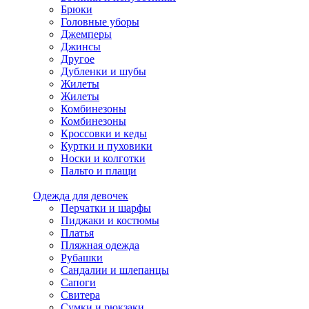
Брюки
Головные уборы
Джемперы
Джинсы
Другое
Дубленки и шубы
Жилеты
Жилеты
Комбинезоны
Комбинезоны
Кроссовки и кеды
Куртки и пуховики
Носки и колготки
Пальто и плащи
Одежда для девочек
Перчатки и шарфы
Пиджаки и костюмы
Платья
Пляжная одежда
Рубашки
Сандалии и шлепанцы
Сапоги
Свитера
Сумки и рюкзаки