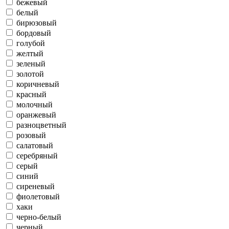
бежевый
белый
бирюзовый
бордовый
голубой
желтый
зеленый
золотой
коричневый
красный
молочный
оранжевый
разноцветный
розовый
салатовый
серебряный
серый
синий
сиреневый
фиолетовый
хаки
черно-белый
черный