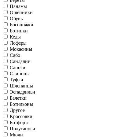
Береты
Панамы
Ошейники
Обувь
Босоножки
Ботинки
Кеды
Лоферы
Мокасины
Сабо
Сандалии
Сапоги
Слипоны
Туфли
Шлепанцы
Эспадрильи
Балетки
Ботильоны
Другое
Кроссовки
Ботфорты
Полусапоги
Мюли