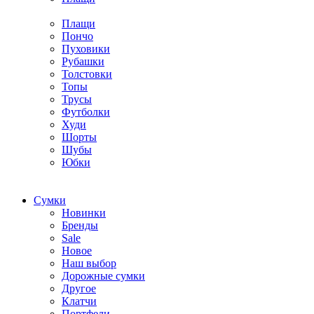
Плащи
Пончо
Пуховики
Рубашки
Толстовки
Топы
Трусы
Футболки
Худи
Шорты
Шубы
Юбки
Cумки
Новинки
Бренды
Sale
Новое
Наш выбор
Дорожные сумки
Другое
Клатчи
Портфели