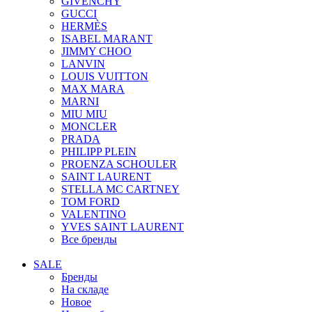
GIVENCHY
GUCCI
HERMÈS
ISABEL MARANT
JIMMY CHOO
LANVIN
LOUIS VUITTON
MAX MARA
MARNI
MIU MIU
MONCLER
PRADA
PHILIPP PLEIN
PROENZA SCHOULER
SAINT LAURENT
STELLA MC CARTNEY
TOM FORD
VALENTINO
YVES SAINT LAURENT
Все бренды
SALE
Бренды
На складе
Новое