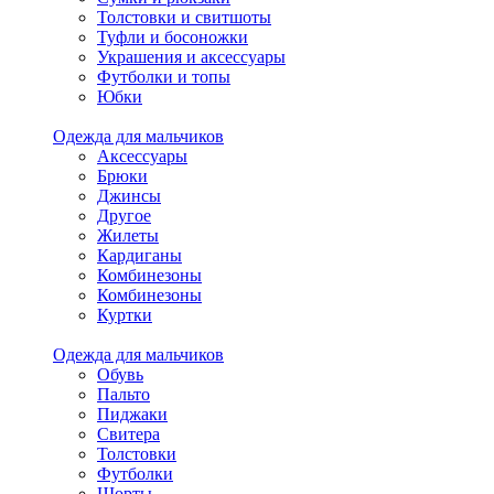
Толстовки и свитшоты
Туфли и босоножки
Украшения и аксессуары
Футболки и топы
Юбки
Одежда для мальчиков
Аксессуары
Брюки
Джинсы
Другое
Жилеты
Кардиганы
Комбинезоны
Комбинезоны
Куртки
Одежда для мальчиков
Обувь
Пальто
Пиджаки
Свитера
Толстовки
Футболки
Шорты