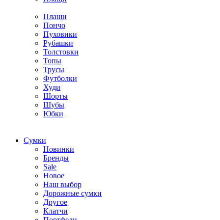
Плащи
Пончо
Пуховики
Рубашки
Толстовки
Топы
Трусы
Футболки
Худи
Шорты
Шубы
Юбки
Cумки
Новинки
Бренды
Sale
Новое
Наш выбор
Дорожные сумки
Другое
Клатчи
Портфели