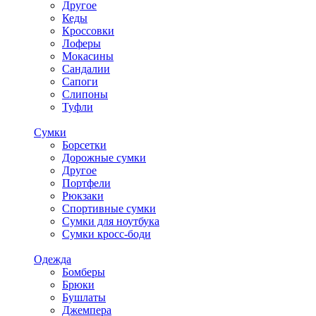
Другое
Кеды
Кроссовки
Лоферы
Мокасины
Сандалии
Сапоги
Слипоны
Туфли
Сумки
Борсетки
Дорожные сумки
Другое
Портфели
Рюкзаки
Спортивные сумки
Сумки для ноутбука
Сумки кросс-боди
Одежда
Бомберы
Брюки
Бушлаты
Джемпера