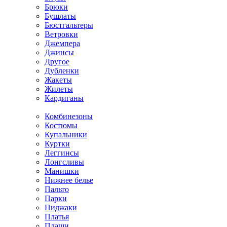
Брюки
Бушлаты
Бюстгальтеры
Ветровки
Джемпера
Джинсы
Другое
Дубленки
Жакеты
Жилеты
Кардиганы
Комбинезоны
Костюмы
Купальники
Куртки
Леггинсы
Лонгсливы
Манишки
Нижнее белье
Пальто
Парки
Пиджаки
Платья
Плащи