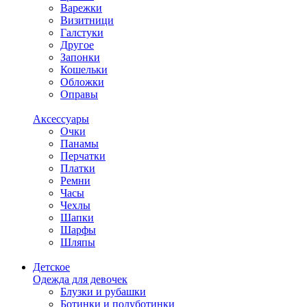
Варежки
Визитници
Галстуки
Другое
Запонки
Кошельки
Обложки
Оправы
Аксессуары
Очки
Панамы
Перчатки
Платки
Ремни
Часы
Чехлы
Шапки
Шарфы
Шляпы
Детское
Одежда для девочек
Блузки и рубашки
Ботинки и полуботинки