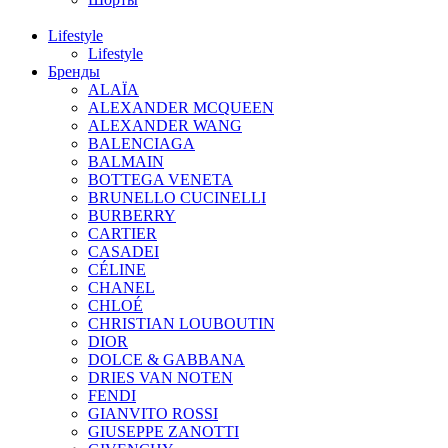
Lifestyle
Lifestyle
Бренды
ALAÏA
ALEXANDER MCQUEEN
ALEXANDER WANG
BALENCIAGA
BALMAIN
BOTTEGA VENETA
BRUNELLO CUCINELLI
BURBERRY
CARTIER
CASADEI
CÉLINE
CHANEL
CHLOÉ
CHRISTIAN LOUBOUTIN
DIOR
DOLCE & GABBANA
DRIES VAN NOTEN
FENDI
GIANVITO ROSSI
GIUSEPPE ZANOTTI