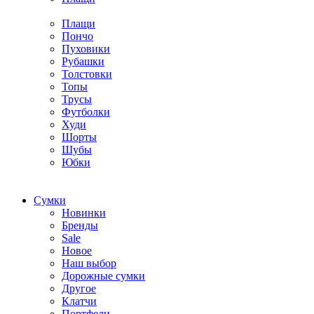
Плащи
Пончо
Пуховики
Рубашки
Толстовки
Топы
Трусы
Футболки
Худи
Шорты
Шубы
Юбки
Cумки
Новинки
Бренды
Sale
Новое
Наш выбор
Дорожные сумки
Другое
Клатчи
Портфели