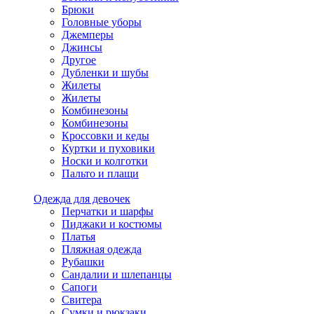
Брюки
Головные уборы
Джемперы
Джинсы
Другое
Дубленки и шубы
Жилеты
Жилеты
Комбинезоны
Комбинезоны
Кроссовки и кеды
Куртки и пуховики
Носки и колготки
Пальто и плащи
Одежда для девочек
Перчатки и шарфы
Пиджаки и костюмы
Платья
Пляжная одежда
Рубашки
Сандалии и шлепанцы
Сапоги
Свитера
Сумки и рюкзаки