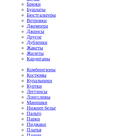
Брюки
Бушлаты
Бюстгальтеры
Ветровки
Джемпера
Джинсы
Другое
Дубленки
Жакеты
Жилеты
Кардиганы
Комбинезоны
Костюмы
Купальники
Куртки
Леггинсы
Лонгсливы
Манишки
Нижнее белье
Пальто
Парки
Пиджаки
Платья
Плащи