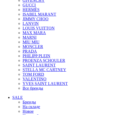
GIVENCHY
GUCCI
HERMÈS
ISABEL MARANT
JIMMY CHOO
LANVIN
LOUIS VUITTON
MAX MARA
MARNI
MIU MIU
MONCLER
PRADA
PHILIPP PLEIN
PROENZA SCHOULER
SAINT LAURENT
STELLA MC CARTNEY
TOM FORD
VALENTINO
YVES SAINT LAURENT
Все бренды
SALE
Бренды
На складе
Новое