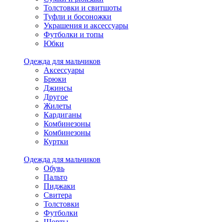
Толстовки и свитшоты
Туфли и босоножки
Украшения и аксессуары
Футболки и топы
Юбки
Одежда для мальчиков
Аксессуары
Брюки
Джинсы
Другое
Жилеты
Кардиганы
Комбинезоны
Комбинезоны
Куртки
Одежда для мальчиков
Обувь
Пальто
Пиджаки
Свитера
Толстовки
Футболки
Шорты