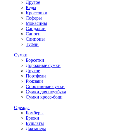
Другое
Кеды
Кроссовки
Лоферы
Мокасины
Сандалии
Сапоги
Слипоны
Туфли
Сумки
Борсетки
Дорожные сумки
Другое
Портфели
Рюкзаки
Спортивные сумки
Сумки для ноутбука
Сумки кросс-боди
Одежда
Бомберы
Брюки
Бушлаты
Джемпера