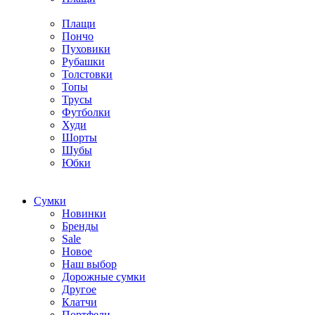
Плащи
Пончо
Пуховики
Рубашки
Толстовки
Топы
Трусы
Футболки
Худи
Шорты
Шубы
Юбки
Cумки
Новинки
Бренды
Sale
Новое
Наш выбор
Дорожные сумки
Другое
Клатчи
Портфели