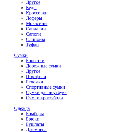
Другое
Кеды
Кроссовки
Лоферы
Мокасины
Сандалии
Сапоги
Слипоны
Туфли
Сумки
Борсетки
Дорожные сумки
Другое
Портфели
Рюкзаки
Спортивные сумки
Сумки для ноутбука
Сумки кросс-боди
Одежда
Бомберы
Брюки
Бушлаты
Джемпера