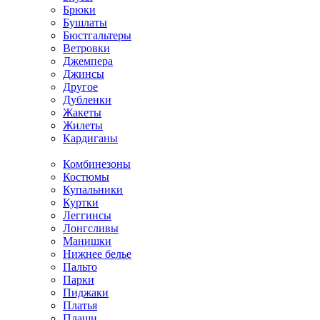
Брюки
Бушлаты
Бюстгальтеры
Ветровки
Джемпера
Джинсы
Другое
Дубленки
Жакеты
Жилеты
Кардиганы
Комбинезоны
Костюмы
Купальники
Куртки
Леггинсы
Лонгсливы
Манишки
Нижнее белье
Пальто
Парки
Пиджаки
Платья
Плащи