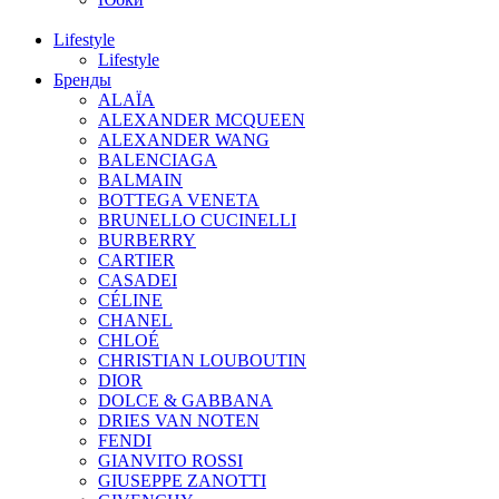
Lifestyle
Lifestyle
Бренды
ALAÏA
ALEXANDER MCQUEEN
ALEXANDER WANG
BALENCIAGA
BALMAIN
BOTTEGA VENETA
BRUNELLO CUCINELLI
BURBERRY
CARTIER
CASADEI
CÉLINE
CHANEL
CHLOÉ
CHRISTIAN LOUBOUTIN
DIOR
DOLCE & GABBANA
DRIES VAN NOTEN
FENDI
GIANVITO ROSSI
GIUSEPPE ZANOTTI