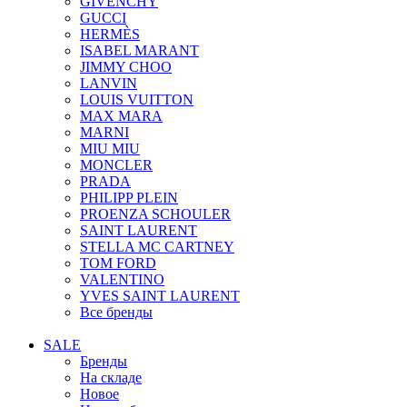
GIVENCHY
GUCCI
HERMÈS
ISABEL MARANT
JIMMY CHOO
LANVIN
LOUIS VUITTON
MAX MARA
MARNI
MIU MIU
MONCLER
PRADA
PHILIPP PLEIN
PROENZA SCHOULER
SAINT LAURENT
STELLA MC CARTNEY
TOM FORD
VALENTINO
YVES SAINT LAURENT
Все бренды
SALE
Бренды
На складе
Новое