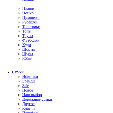
Плащи
Пончо
Пуховики
Рубашки
Толстовки
Топы
Трусы
Футболки
Худи
Шорты
Шубы
Юбки
Cумки
Новинки
Бренды
Sale
Новое
Наш выбор
Дорожные сумки
Другое
Клатчи
Портфели