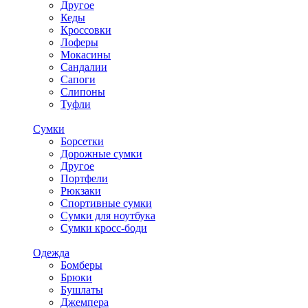
Другое
Кеды
Кроссовки
Лоферы
Мокасины
Сандалии
Сапоги
Слипоны
Туфли
Сумки
Борсетки
Дорожные сумки
Другое
Портфели
Рюкзаки
Спортивные сумки
Сумки для ноутбука
Сумки кросс-боди
Одежда
Бомберы
Брюки
Бушлаты
Джемпера