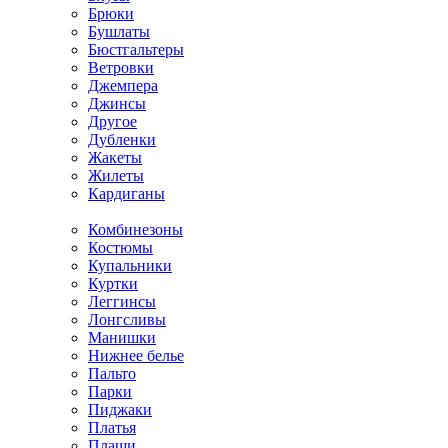
Брюки
Бушлаты
Бюстгальтеры
Ветровки
Джемпера
Джинсы
Другое
Дубленки
Жакеты
Жилеты
Кардиганы
Комбинезоны
Костюмы
Купальники
Куртки
Леггинсы
Лонгсливы
Манишки
Нижнее белье
Пальто
Парки
Пиджаки
Платья
Плащи