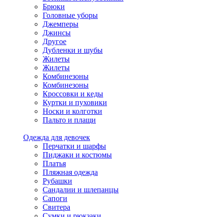
Брюки
Головные уборы
Джемперы
Джинсы
Другое
Дубленки и шубы
Жилеты
Жилеты
Комбинезоны
Комбинезоны
Кроссовки и кеды
Куртки и пуховики
Носки и колготки
Пальто и плащи
Одежда для девочек
Перчатки и шарфы
Пиджаки и костюмы
Платья
Пляжная одежда
Рубашки
Сандалии и шлепанцы
Сапоги
Свитера
Сумки и рюкзаки