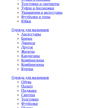
Толстовки и свитшоты
Туфли и босоножки
Украшения и аксессуары
Футболки и топы
Юбки
Одежда для мальчиков
Аксессуары
Брюки
Джинсы
Другое
Жилеты
Кардиганы
Комбинезоны
Комбинезоны
Куртки
Одежда для мальчиков
Обувь
Пальто
Пиджаки
Свитера
Толстовки
Футболки
Шорты