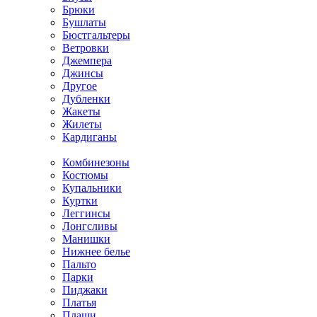
Брюки
Бушлаты
Бюстгальтеры
Ветровки
Джемпера
Джинсы
Другое
Дубленки
Жакеты
Жилеты
Кардиганы
Комбинезоны
Костюмы
Купальники
Куртки
Леггинсы
Лонгсливы
Манишки
Нижнее белье
Пальто
Парки
Пиджаки
Платья
Плащи