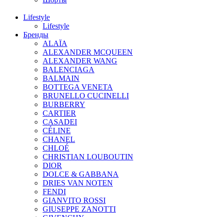
Lifestyle
Lifestyle
Бренды
ALAÏA
ALEXANDER MCQUEEN
ALEXANDER WANG
BALENCIAGA
BALMAIN
BOTTEGA VENETA
BRUNELLO CUCINELLI
BURBERRY
CARTIER
CASADEI
CÉLINE
CHANEL
CHLOÉ
CHRISTIAN LOUBOUTIN
DIOR
DOLCE & GABBANA
DRIES VAN NOTEN
FENDI
GIANVITO ROSSI
GIUSEPPE ZANOTTI