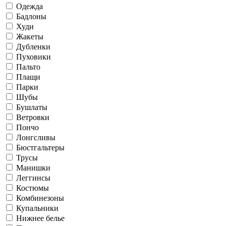
Одежда
Бадлоны
Худи
Жакеты
Дубленки
Пуховики
Пальто
Плащи
Парки
Шубы
Бушлаты
Ветровки
Пончо
Лонгсливы
Бюстгальтеры
Трусы
Манишки
Леггинсы
Костюмы
Комбинезоны
Купальники
Нижнее белье