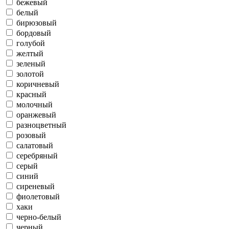
бежевый
белый
бирюзовый
бордовый
голубой
желтый
зеленый
золотой
коричневый
красный
молочный
оранжевый
разноцветный
розовый
салатовый
серебряный
серый
синий
сиреневый
фиолетовый
хаки
черно-белый
черный