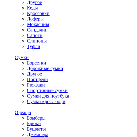
Другое
Кеды
Кроссовки
Лоферы
Мокасины
Сандалии
Сапоги
Слипоны
Туфли
Сумки
Борсетки
Дорожные сумки
Другое
Портфели
Рюкзаки
Спортивные сумки
Сумки для ноутбука
Сумки кросс-боди
Одежда
Бомберы
Брюки
Бушлаты
Джемпера