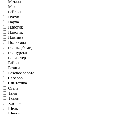
Металл
Мех
нейлон
Нубук
Парча
Пластик
Пластик
Платина
Полиамид
поликарбамид
полиуретан
полиэстер
Район
Резина
Розовое золото
Серебро
Синтетика
Сталь
Твид
Ткань
Хлопок
Шелк
Шерсть