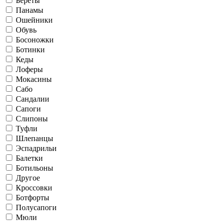
Береты
Панамы
Ошейники
Обувь
Босоножки
Ботинки
Кеды
Лоферы
Мокасины
Сабо
Сандалии
Сапоги
Слипоны
Туфли
Шлепанцы
Эспадрильи
Балетки
Ботильоны
Другое
Кроссовки
Ботфорты
Полусапоги
Мюли