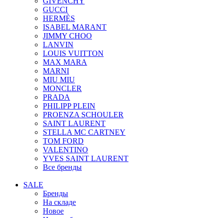
GIVENCHY
GUCCI
HERMÈS
ISABEL MARANT
JIMMY CHOO
LANVIN
LOUIS VUITTON
MAX MARA
MARNI
MIU MIU
MONCLER
PRADA
PHILIPP PLEIN
PROENZA SCHOULER
SAINT LAURENT
STELLA MC CARTNEY
TOM FORD
VALENTINO
YVES SAINT LAURENT
Все бренды
SALE
Бренды
На складе
Новое