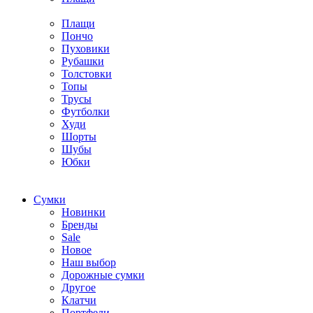
Плащи
Пончо
Пуховики
Рубашки
Толстовки
Топы
Трусы
Футболки
Худи
Шорты
Шубы
Юбки
Cумки
Новинки
Бренды
Sale
Новое
Наш выбор
Дорожные сумки
Другое
Клатчи
Портфели