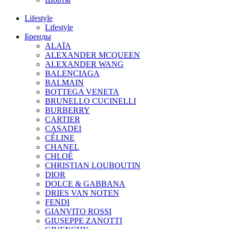
Lifestyle
Lifestyle
Бренды
ALAÏA
ALEXANDER MCQUEEN
ALEXANDER WANG
BALENCIAGA
BALMAIN
BOTTEGA VENETA
BRUNELLO CUCINELLI
BURBERRY
CARTIER
CASADEI
CÉLINE
CHANEL
CHLOÉ
CHRISTIAN LOUBOUTIN
DIOR
DOLCE & GABBANA
DRIES VAN NOTEN
FENDI
GIANVITO ROSSI
GIUSEPPE ZANOTTI