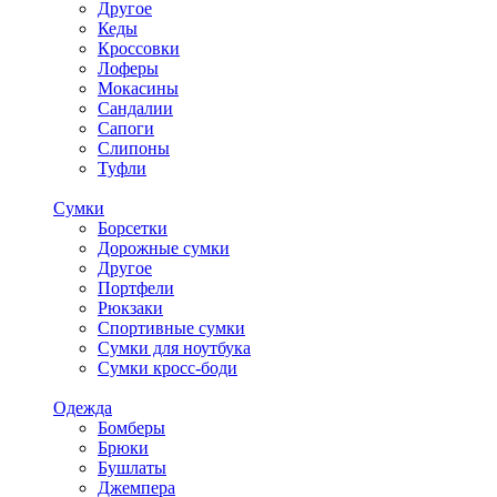
Другое
Кеды
Кроссовки
Лоферы
Мокасины
Сандалии
Сапоги
Слипоны
Туфли
Сумки
Борсетки
Дорожные сумки
Другое
Портфели
Рюкзаки
Спортивные сумки
Сумки для ноутбука
Сумки кросс-боди
Одежда
Бомберы
Брюки
Бушлаты
Джемпера