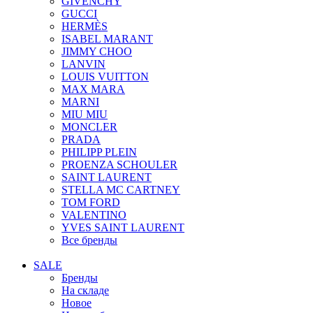
GIVENCHY
GUCCI
HERMÈS
ISABEL MARANT
JIMMY CHOO
LANVIN
LOUIS VUITTON
MAX MARA
MARNI
MIU MIU
MONCLER
PRADA
PHILIPP PLEIN
PROENZA SCHOULER
SAINT LAURENT
STELLA MC CARTNEY
TOM FORD
VALENTINO
YVES SAINT LAURENT
Все бренды
SALE
Бренды
На складе
Новое