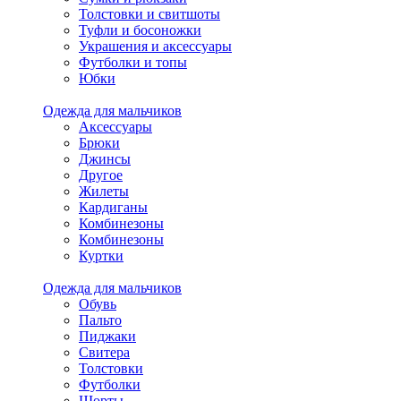
Толстовки и свитшоты
Туфли и босоножки
Украшения и аксессуары
Футболки и топы
Юбки
Одежда для мальчиков
Аксессуары
Брюки
Джинсы
Другое
Жилеты
Кардиганы
Комбинезоны
Комбинезоны
Куртки
Одежда для мальчиков
Обувь
Пальто
Пиджаки
Свитера
Толстовки
Футболки
Шорты