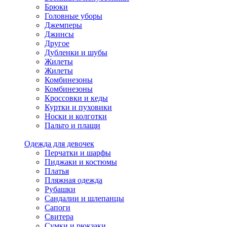
Брюки
Головные уборы
Джемперы
Джинсы
Другое
Дубленки и шубы
Жилеты
Жилеты
Комбинезоны
Комбинезоны
Кроссовки и кеды
Куртки и пуховики
Носки и колготки
Пальто и плащи
Одежда для девочек
Перчатки и шарфы
Пиджаки и костюмы
Платья
Пляжная одежда
Рубашки
Сандалии и шлепанцы
Сапоги
Свитера
Сумки и рюкзаки