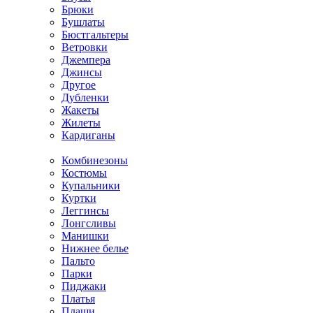
Брюки
Бушлаты
Бюстгальтеры
Ветровки
Джемпера
Джинсы
Другое
Дубленки
Жакеты
Жилеты
Кардиганы
Комбинезоны
Костюмы
Купальники
Куртки
Леггинсы
Лонгсливы
Манишки
Нижнее белье
Пальто
Парки
Пиджаки
Платья
Плащи