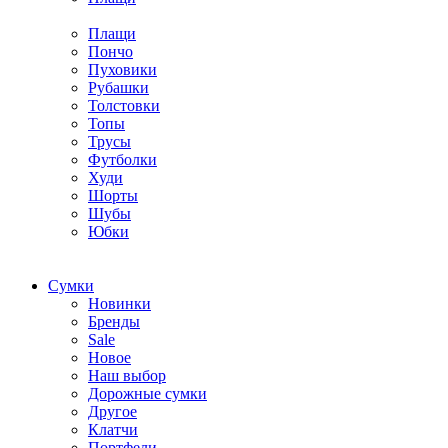
Плащи
Пончо
Пуховики
Рубашки
Толстовки
Топы
Трусы
Футболки
Худи
Шорты
Шубы
Юбки
Cумки
Новинки
Бренды
Sale
Новое
Наш выбор
Дорожные сумки
Другое
Клатчи
Портфели