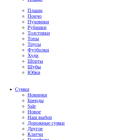
Плащи
Пончо
Пуховики
Рубашки
Толстовки
Топы
Трусы
Футболки
Худи
Шорты
Шубы
Юбки
Cумки
Новинки
Бренды
Sale
Новое
Наш выбор
Дорожные сумки
Другое
Клатчи
Портфели