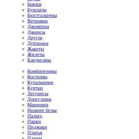
Брюки
Бушлаты
Бюстгальтеры
Ветровки
Джемпера
Джинсы
Другое
Дубленки
Жакеты
Жилеты
Кардиганы
Комбинезоны
Костюмы
Купальники
Куртки
Леггинсы
Лонгсливы
Манишки
Нижнее белье
Пальто
Парки
Пиджаки
Платья
Плащи