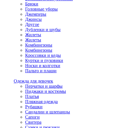
Брюки
Головные уборы
Джемперы
Джинсы
Другое
Дубленки и шубы
Жилеты
Жилеты
Комбинезоны
Комбинезоны
Кроссовки и кеды
Куртки и пуховики
Носки и колготки
Пальто и плащи
Одежда для девочек
Перчатки и шарфы
Пиджаки и костюмы
Платья
Пляжная одежда
Рубашки
Сандалии и шлепанцы
Сапоги
Свитера
Сумки и рюкзаки