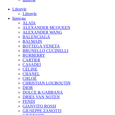
Lifestyle
Lifestyle
Бренды
ALAÏA
ALEXANDER MCQUEEN
ALEXANDER WANG
BALENCIAGA
BALMAIN
BOTTEGA VENETA
BRUNELLO CUCINELLI
BURBERRY
CARTIER
CASADEI
CÉLINE
CHANEL
CHLOÉ
CHRISTIAN LOUBOUTIN
DIOR
DOLCE & GABBANA
DRIES VAN NOTEN
FENDI
GIANVITO ROSSI
GIUSEPPE ZANOTTI