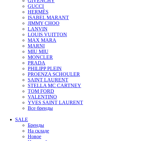
GIVENCHY
GUCCI
HERMÈS
ISABEL MARANT
JIMMY CHOO
LANVIN
LOUIS VUITTON
MAX MARA
MARNI
MIU MIU
MONCLER
PRADA
PHILIPP PLEIN
PROENZA SCHOULER
SAINT LAURENT
STELLA MC CARTNEY
TOM FORD
VALENTINO
YVES SAINT LAURENT
Все бренды
SALE
Бренды
На складе
Новое