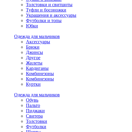
Толстовки и свитшоты
Туфли и босоножки
Украшения и аксессуары
Футболки и топы
Юбки
Одежда для мальчиков
Аксессуары
Брюки
Джинсы
Другое
Жилеты
Кардиганы
Комбинезоны
Комбинезоны
Куртки
Одежда для мальчиков
Обувь
Пальто
Пиджаки
Свитера
Толстовки
Футболки
Шорты