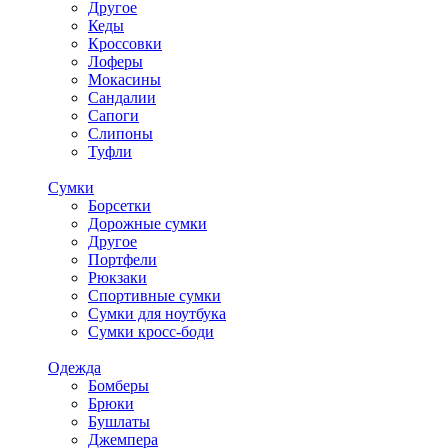
Другое
Кеды
Кроссовки
Лоферы
Мокасины
Сандалии
Сапоги
Слипоны
Туфли
Сумки
Борсетки
Дорожные сумки
Другое
Портфели
Рюкзаки
Спортивные сумки
Сумки для ноутбука
Сумки кросс-боди
Одежда
Бомберы
Брюки
Бушлаты
Джемпера