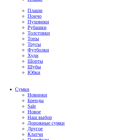
Плащи
Пончо
Пуховики
Рубашки
Толстовки
Топы
Трусы
Футболки
Худи
Шорты
Шубы
Юбки
Cумки
Новинки
Бренды
Sale
Новое
Наш выбор
Дорожные сумки
Другое
Клатчи
Портфели