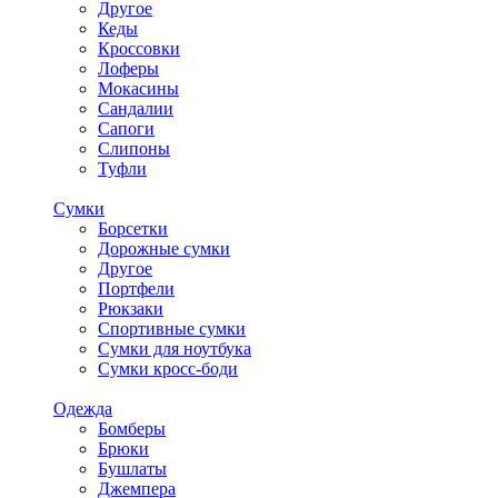
Другое
Кеды
Кроссовки
Лоферы
Мокасины
Сандалии
Сапоги
Слипоны
Туфли
Сумки
Борсетки
Дорожные сумки
Другое
Портфели
Рюкзаки
Спортивные сумки
Сумки для ноутбука
Сумки кросс-боди
Одежда
Бомберы
Брюки
Бушлаты
Джемпера