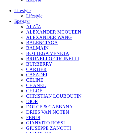
Lifestyle
Lifestyle
Бренды
ALAÏA
ALEXANDER MCQUEEN
ALEXANDER WANG
BALENCIAGA
BALMAIN
BOTTEGA VENETA
BRUNELLO CUCINELLI
BURBERRY
CARTIER
CASADEI
CÉLINE
CHANEL
CHLOÉ
CHRISTIAN LOUBOUTIN
DIOR
DOLCE & GABBANA
DRIES VAN NOTEN
FENDI
GIANVITO ROSSI
GIUSEPPE ZANOTTI