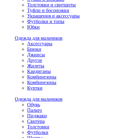
Толстовки и свитшоты
Туфли и босоножки
Украшения и аксессуары
Футболки и топы
Юбки
Одежда для мальчиков
Аксессуары
Брюки
Джинсы
Другое
Жилеты
Кардиганы
Комбинезоны
Комбинезоны
Куртки
Одежда для мальчиков
Обувь
Пальто
Пиджаки
Свитера
Толстовки
Футболки
Шорты