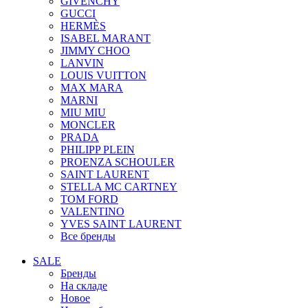
GIVENCHY
GUCCI
HERMÈS
ISABEL MARANT
JIMMY CHOO
LANVIN
LOUIS VUITTON
MAX MARA
MARNI
MIU MIU
MONCLER
PRADA
PHILIPP PLEIN
PROENZA SCHOULER
SAINT LAURENT
STELLA MC CARTNEY
TOM FORD
VALENTINO
YVES SAINT LAURENT
Все бренды
SALE
Бренды
На складе
Новое