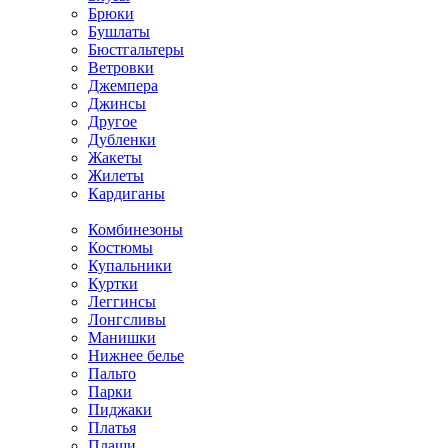
Брюки
Бушлаты
Бюстгальтеры
Ветровки
Джемпера
Джинсы
Другое
Дубленки
Жакеты
Жилеты
Кардиганы
Комбинезоны
Костюмы
Купальники
Куртки
Леггинсы
Лонгсливы
Манишки
Нижнее белье
Пальто
Парки
Пиджаки
Платья
Плащи