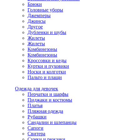
Брюки
Головные уборы
Джемперы
Джинсы
Другое
Дубленки и шубы
Жилеты
Жилеты
Комбинезоны
Комбинезоны
Кроссовки и кеды
Куртки и пуховики
Носки и колготки
Пальто и плащи
Одежда для девочек
Перчатки и шарфы
Пиджаки и костюмы
Платья
Пляжная одежда
Рубашки
Сандалии и шлепанцы
Сапоги
Свитера
Сумки и рюкзаки