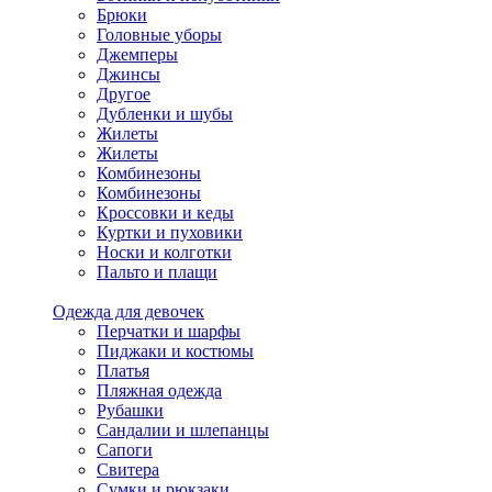
Брюки
Головные уборы
Джемперы
Джинсы
Другое
Дубленки и шубы
Жилеты
Жилеты
Комбинезоны
Комбинезоны
Кроссовки и кеды
Куртки и пуховики
Носки и колготки
Пальто и плащи
Одежда для девочек
Перчатки и шарфы
Пиджаки и костюмы
Платья
Пляжная одежда
Рубашки
Сандалии и шлепанцы
Сапоги
Свитера
Сумки и рюкзаки