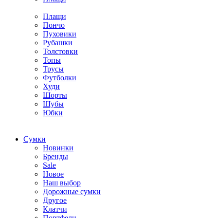
Плащи
Пончо
Пуховики
Рубашки
Толстовки
Топы
Трусы
Футболки
Худи
Шорты
Шубы
Юбки
Cумки
Новинки
Бренды
Sale
Новое
Наш выбор
Дорожные сумки
Другое
Клатчи
Портфели