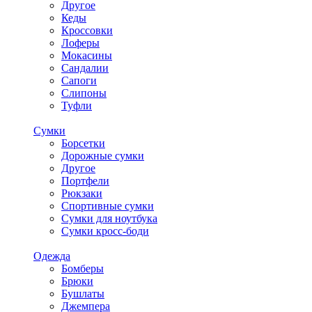
Другое
Кеды
Кроссовки
Лоферы
Мокасины
Сандалии
Сапоги
Слипоны
Туфли
Сумки
Борсетки
Дорожные сумки
Другое
Портфели
Рюкзаки
Спортивные сумки
Сумки для ноутбука
Сумки кросс-боди
Одежда
Бомберы
Брюки
Бушлаты
Джемпера