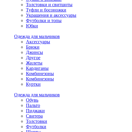
Толстовки и свитшоты
Туфли и босоножки
Украшения и аксессуары
Футболки и топы
Юбки
Одежда для мальчиков
Аксессуары
Брюки
Джинсы
Другое
Жилеты
Кардиганы
Комбинезоны
Комбинезоны
Куртки
Одежда для мальчиков
Обувь
Пальто
Пиджаки
Свитера
Толстовки
Футболки
Шорты