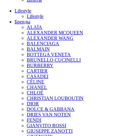
Lifestyle
Lifestyle
Бренды
ALAÏA
ALEXANDER MCQUEEN
ALEXANDER WANG
BALENCIAGA
BALMAIN
BOTTEGA VENETA
BRUNELLO CUCINELLI
BURBERRY
CARTIER
CASADEI
CÉLINE
CHANEL
CHLOÉ
CHRISTIAN LOUBOUTIN
DIOR
DOLCE & GABBANA
DRIES VAN NOTEN
FENDI
GIANVITO ROSSI
GIUSEPPE ZANOTTI