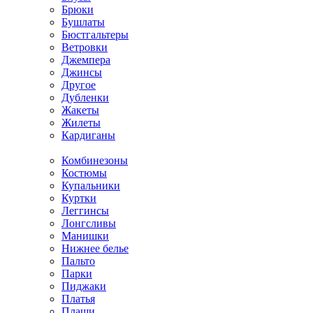
Брюки
Бушлаты
Бюстгальтеры
Ветровки
Джемпера
Джинсы
Другое
Дубленки
Жакеты
Жилеты
Кардиганы
Комбинезоны
Костюмы
Купальники
Куртки
Леггинсы
Лонгсливы
Манишки
Нижнее белье
Пальто
Парки
Пиджаки
Платья
Плащи