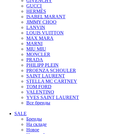
GIVENCHY
GUCCI
HERMÈS
ISABEL MARANT
JIMMY CHOO
LANVIN
LOUIS VUITTON
MAX MARA
MARNI
MIU MIU
MONCLER
PRADA
PHILIPP PLEIN
PROENZA SCHOULER
SAINT LAURENT
STELLA MC CARTNEY
TOM FORD
VALENTINO
YVES SAINT LAURENT
Все бренды
SALE
Бренды
На складе
Новое