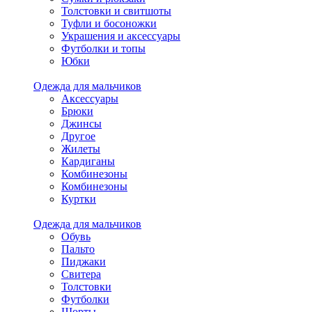
Толстовки и свитшоты
Туфли и босоножки
Украшения и аксессуары
Футболки и топы
Юбки
Одежда для мальчиков
Аксессуары
Брюки
Джинсы
Другое
Жилеты
Кардиганы
Комбинезоны
Комбинезоны
Куртки
Одежда для мальчиков
Обувь
Пальто
Пиджаки
Свитера
Толстовки
Футболки
Шорты