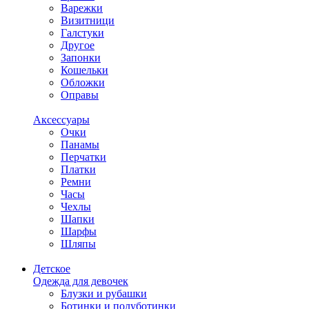
Варежки
Визитници
Галстуки
Другое
Запонки
Кошельки
Обложки
Оправы
Аксессуары
Очки
Панамы
Перчатки
Платки
Ремни
Часы
Чехлы
Шапки
Шарфы
Шляпы
Детское
Одежда для девочек
Блузки и рубашки
Ботинки и полуботинки