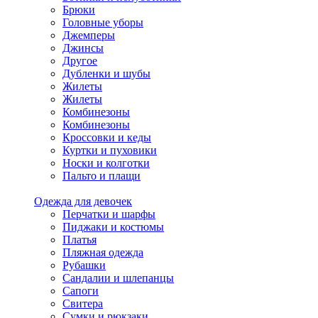
Брюки
Головные уборы
Джемперы
Джинсы
Другое
Дубленки и шубы
Жилеты
Жилеты
Комбинезоны
Комбинезоны
Кроссовки и кеды
Куртки и пуховики
Носки и колготки
Пальто и плащи
Одежда для девочек
Перчатки и шарфы
Пиджаки и костюмы
Платья
Пляжная одежда
Рубашки
Сандалии и шлепанцы
Сапоги
Свитера
Сумки и рюкзаки