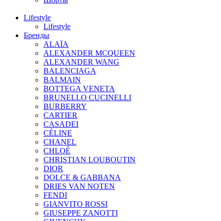
Lifestyle
Lifestyle
Бренды
ALAÏA
ALEXANDER MCQUEEN
ALEXANDER WANG
BALENCIAGA
BALMAIN
BOTTEGA VENETA
BRUNELLO CUCINELLI
BURBERRY
CARTIER
CASADEI
CÉLINE
CHANEL
CHLOÉ
CHRISTIAN LOUBOUTIN
DIOR
DOLCE & GABBANA
DRIES VAN NOTEN
FENDI
GIANVITO ROSSI
GIUSEPPE ZANOTTI