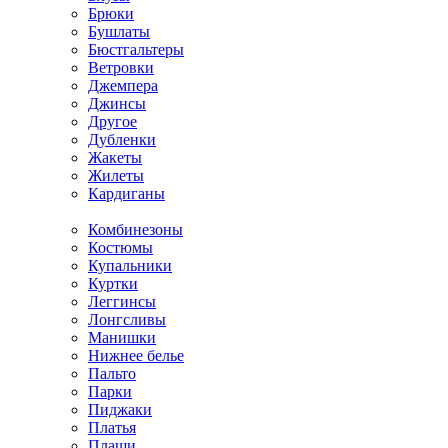
Брюки
Бушлаты
Бюстгальтеры
Ветровки
Джемпера
Джинсы
Другое
Дубленки
Жакеты
Жилеты
Кардиганы
Комбинезоны
Костюмы
Купальники
Куртки
Леггинсы
Лонгсливы
Манишки
Нижнее белье
Пальто
Парки
Пиджаки
Платья
Плащи