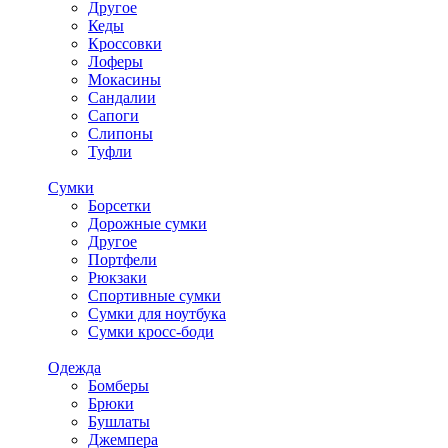
Другое
Кеды
Кроссовки
Лоферы
Мокасины
Сандалии
Сапоги
Слипоны
Туфли
Сумки
Борсетки
Дорожные сумки
Другое
Портфели
Рюкзаки
Спортивные сумки
Сумки для ноутбука
Сумки кросс-боди
Одежда
Бомберы
Брюки
Бушлаты
Джемпера