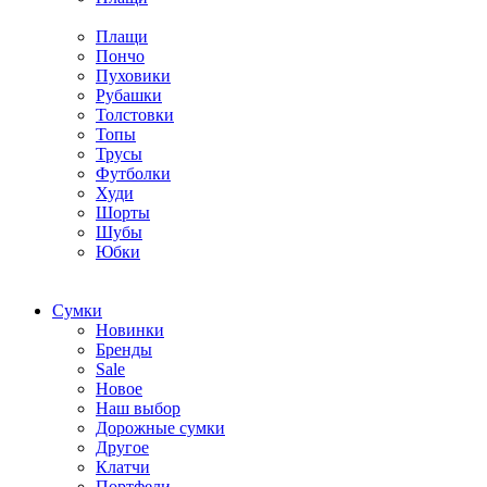
Плащи
Пончо
Пуховики
Рубашки
Толстовки
Топы
Трусы
Футболки
Худи
Шорты
Шубы
Юбки
Cумки
Новинки
Бренды
Sale
Новое
Наш выбор
Дорожные сумки
Другое
Клатчи
Портфели