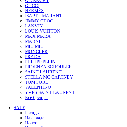
GIVENCHY
GUCCI
HERMÈS
ISABEL MARANT
JIMMY CHOO
LANVIN
LOUIS VUITTON
MAX MARA
MARNI
MIU MIU
MONCLER
PRADA
PHILIPP PLEIN
PROENZA SCHOULER
SAINT LAURENT
STELLA MC CARTNEY
TOM FORD
VALENTINO
YVES SAINT LAURENT
Все бренды
SALE
Бренды
На складе
Новое