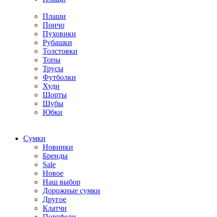
Плащи
Пончо
Пуховики
Рубашки
Толстовки
Топы
Трусы
Футболки
Худи
Шорты
Шубы
Юбки
Cумки
Новинки
Бренды
Sale
Новое
Наш выбор
Дорожные сумки
Другое
Клатчи
Портфели