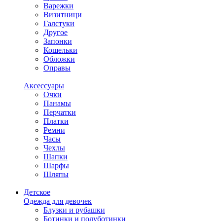
Варежки
Визитници
Галстуки
Другое
Запонки
Кошельки
Обложки
Оправы
Аксессуары
Очки
Панамы
Перчатки
Платки
Ремни
Часы
Чехлы
Шапки
Шарфы
Шляпы
Детское
Одежда для девочек
Блузки и рубашки
Ботинки и полуботинки