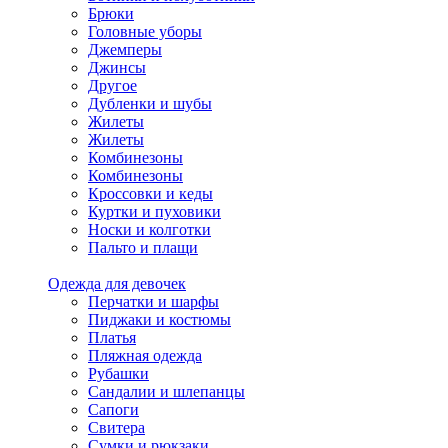
Брюки
Головные уборы
Джемперы
Джинсы
Другое
Дубленки и шубы
Жилеты
Жилеты
Комбинезоны
Комбинезоны
Кроссовки и кеды
Куртки и пуховики
Носки и колготки
Пальто и плащи
Одежда для девочек
Перчатки и шарфы
Пиджаки и костюмы
Платья
Пляжная одежда
Рубашки
Сандалии и шлепанцы
Сапоги
Свитера
Сумки и рюкзаки