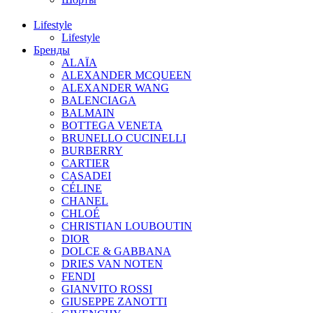
Lifestyle
Lifestyle
Бренды
ALAÏA
ALEXANDER MCQUEEN
ALEXANDER WANG
BALENCIAGA
BALMAIN
BOTTEGA VENETA
BRUNELLO CUCINELLI
BURBERRY
CARTIER
CASADEI
CÉLINE
CHANEL
CHLOÉ
CHRISTIAN LOUBOUTIN
DIOR
DOLCE & GABBANA
DRIES VAN NOTEN
FENDI
GIANVITO ROSSI
GIUSEPPE ZANOTTI