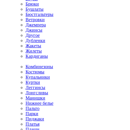
Брюки
Бушлаты
Бюстгальтеры
Ветровки
Джемпера
Джинсы
Другое
Дубленки
Жакеты
Жилеты
Кардиганы
Комбинезоны
Костюмы
Купальники
Куртки
Леггинсы
Лонгсливы
Манишки
Нижнее белье
Пальто
Парки
Пиджаки
Платья
Плащи