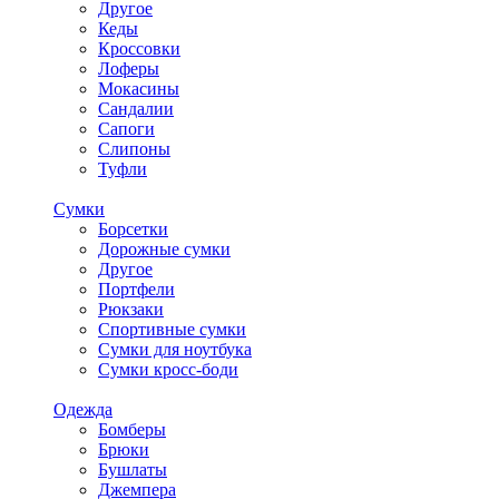
Другое
Кеды
Кроссовки
Лоферы
Мокасины
Сандалии
Сапоги
Слипоны
Туфли
Сумки
Борсетки
Дорожные сумки
Другое
Портфели
Рюкзаки
Спортивные сумки
Сумки для ноутбука
Сумки кросс-боди
Одежда
Бомберы
Брюки
Бушлаты
Джемпера