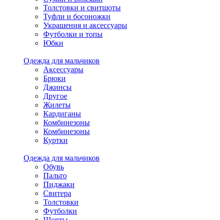
Толстовки и свитшоты
Туфли и босоножки
Украшения и аксессуары
Футболки и топы
Юбки
Одежда для мальчиков
Аксессуары
Брюки
Джинсы
Другое
Жилеты
Кардиганы
Комбинезоны
Комбинезоны
Куртки
Одежда для мальчиков
Обувь
Пальто
Пиджаки
Свитера
Толстовки
Футболки
Шорты