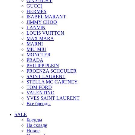
GIVENCHY
GUCCI
HERMÈS
ISABEL MARANT
JIMMY CHOO
LANVIN
LOUIS VUITTON
MAX MARA
MARNI
MIU MIU
MONCLER
PRADA
PHILIPP PLEIN
PROENZA SCHOULER
SAINT LAURENT
STELLA MC CARTNEY
TOM FORD
VALENTINO
YVES SAINT LAURENT
Все бренды
SALE
Бренды
На складе
Новое