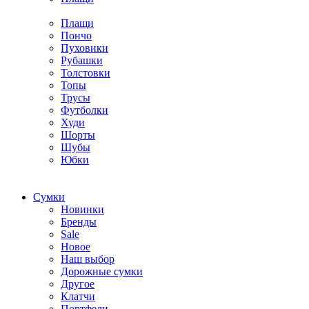
Плащи
Пончо
Пуховики
Рубашки
Толстовки
Топы
Трусы
Футболки
Худи
Шорты
Шубы
Юбки
Cумки
Новинки
Бренды
Sale
Новое
Наш выбор
Дорожные сумки
Другое
Клатчи
Портфели