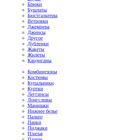
Брюки
Бушлаты
Бюстгальтеры
Ветровки
Джемпера
Джинсы
Другое
Дубленки
Жакеты
Жилеты
Кардиганы
Комбинезоны
Костюмы
Купальники
Куртки
Леггинсы
Лонгсливы
Манишки
Нижнее белье
Пальто
Парки
Пиджаки
Платья
Плащи