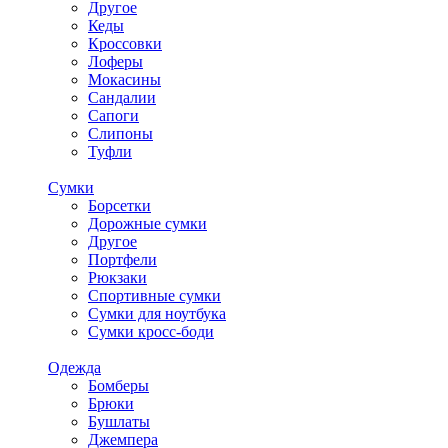
Другое
Кеды
Кроссовки
Лоферы
Мокасины
Сандалии
Сапоги
Слипоны
Туфли
Сумки
Борсетки
Дорожные сумки
Другое
Портфели
Рюкзаки
Спортивные сумки
Сумки для ноутбука
Сумки кросс-боди
Одежда
Бомберы
Брюки
Бушлаты
Джемпера