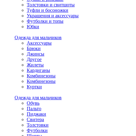
Толстовки и свитшоты
Туфли и босоножки
Украшения и аксессуары
Футболки и топы
Юбки
Одежда для мальчиков
Аксессуары
Брюки
Джинсы
Другое
Жилеты
Кардиганы
Комбинезоны
Комбинезоны
Куртки
Одежда для мальчиков
Обувь
Пальто
Пиджаки
Свитера
Толстовки
Футболки
Шорты