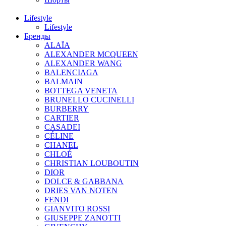
Lifestyle
Lifestyle
Бренды
ALAÏA
ALEXANDER MCQUEEN
ALEXANDER WANG
BALENCIAGA
BALMAIN
BOTTEGA VENETA
BRUNELLO CUCINELLI
BURBERRY
CARTIER
CASADEI
CÉLINE
CHANEL
CHLOÉ
CHRISTIAN LOUBOUTIN
DIOR
DOLCE & GABBANA
DRIES VAN NOTEN
FENDI
GIANVITO ROSSI
GIUSEPPE ZANOTTI