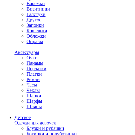
Варежки
Визитници
Галстуки
Другое
Запонки
Кошельки
Обложки
Оправы
Аксессуары
Очки
Панамы
Перчатки
Платки
Ремни
Часы
Чехлы
Шапки
Шарфы
Шляпы
Детское
Одежда для девочек
Блузки и рубашки
Ботинки и полуботинки