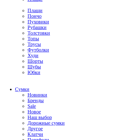
Плащи
Пончо
Пуховики
Рубашки
Толстовки
Топы
Трусы
Футболки
Худи
Шорты
Шубы
Юбки
Cумки
Новинки
Бренды
Sale
Новое
Наш выбор
Дорожные сумки
Другое
Клатчи
Портфели