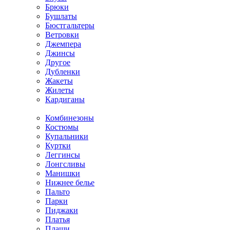
Брюки
Бушлаты
Бюстгальтеры
Ветровки
Джемпера
Джинсы
Другое
Дубленки
Жакеты
Жилеты
Кардиганы
Комбинезоны
Костюмы
Купальники
Куртки
Леггинсы
Лонгсливы
Манишки
Нижнее белье
Пальто
Парки
Пиджаки
Платья
Плащи