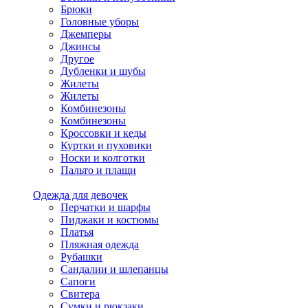
Брюки
Головные уборы
Джемперы
Джинсы
Другое
Дубленки и шубы
Жилеты
Жилеты
Комбинезоны
Комбинезоны
Кроссовки и кеды
Куртки и пуховики
Носки и колготки
Пальто и плащи
Одежда для девочек
Перчатки и шарфы
Пиджаки и костюмы
Платья
Пляжная одежда
Рубашки
Сандалии и шлепанцы
Сапоги
Свитера
Сумки и рюкзаки