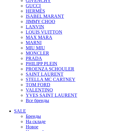
GIVENCHY
GUCCI
HERMÈS
ISABEL MARANT
JIMMY CHOO
LANVIN
LOUIS VUITTON
MAX MARA
MARNI
MIU MIU
MONCLER
PRADA
PHILIPP PLEIN
PROENZA SCHOULER
SAINT LAURENT
STELLA MC CARTNEY
TOM FORD
VALENTINO
YVES SAINT LAURENT
Все бренды
SALE
Бренды
На складе
Новое