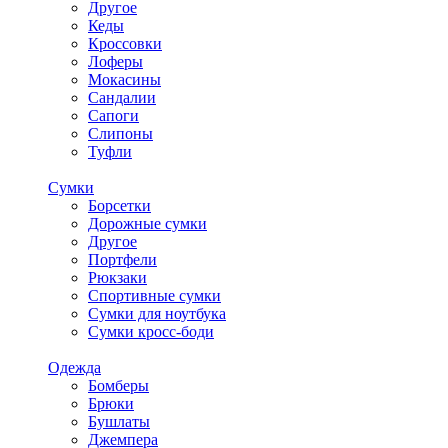
Другое
Кеды
Кроссовки
Лоферы
Мокасины
Сандалии
Сапоги
Слипоны
Туфли
Сумки
Борсетки
Дорожные сумки
Другое
Портфели
Рюкзаки
Спортивные сумки
Сумки для ноутбука
Сумки кросс-боди
Одежда
Бомберы
Брюки
Бушлаты
Джемпера