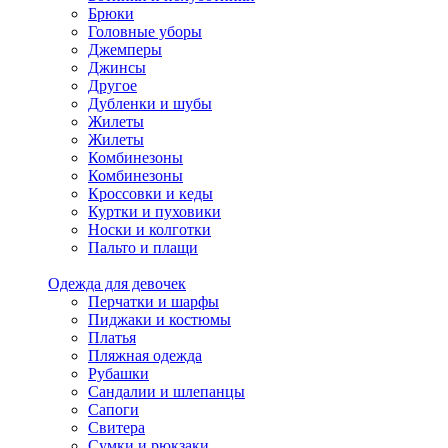
Брюки
Головные уборы
Джемперы
Джинсы
Другое
Дубленки и шубы
Жилеты
Жилеты
Комбинезоны
Комбинезоны
Кроссовки и кеды
Куртки и пуховики
Носки и колготки
Пальто и плащи
Одежда для девочек
Перчатки и шарфы
Пиджаки и костюмы
Платья
Пляжная одежда
Рубашки
Сандалии и шлепанцы
Сапоги
Свитера
Сумки и рюкзаки