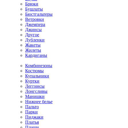
Брюки
Бушлаты
Бюстгальтеры
Ветровки
Джемпера
Джинсы
Другое
Дубленки
Жакеты
Жилеты
Кардиганы
Комбинезоны
Костюмы
Купальники
Куртки
Леггинсы
Лонгсливы
Манишки
Нижнее белье
Пальто
Парки
Пиджаки
Платья
Плащи