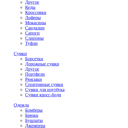
Другое
Кеды
Кроссовки
Лоферы
Мокасины
Сандалии
Сапоги
Слипоны
Туфли
Сумки
Борсетки
Дорожные сумки
Другое
Портфели
Рюкзаки
Спортивные сумки
Сумки для ноутбука
Сумки кросс-боди
Одежда
Бомберы
Брюки
Бушлаты
Джемпера