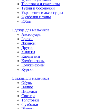
Толстовки и свитшоты
Туфли и босоножки
Украшения и аксессуары
Футболки и топы
Юбки
Одежда для мальчиков
Аксессуары
Брюки
Джинсы
Другое
Жилеты
Кардиганы
Комбинезоны
Комбинезоны
Куртки
Одежда для мальчиков
Обувь
Пальто
Пиджаки
Свитера
Толстовки
Футболки
Шорты