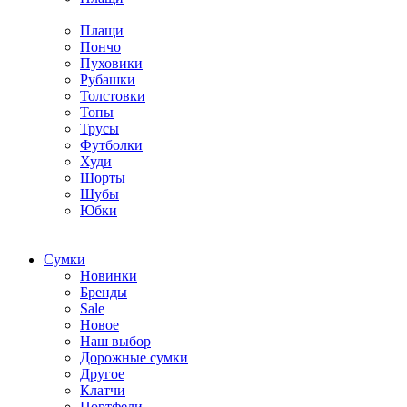
Плащи
Пончо
Пуховики
Рубашки
Толстовки
Топы
Трусы
Футболки
Худи
Шорты
Шубы
Юбки
Cумки
Новинки
Бренды
Sale
Новое
Наш выбор
Дорожные сумки
Другое
Клатчи
Портфели