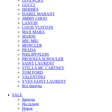
GIVENCHY
GUCCI
HERMÈS
ISABEL MARANT
JIMMY CHOO
LANVIN
LOUIS VUITTON
MAX MARA
MARNI
MIU MIU
MONCLER
PRADA
PHILIPP PLEIN
PROENZA SCHOULER
SAINT LAURENT
STELLA MC CARTNEY
TOM FORD
VALENTINO
YVES SAINT LAURENT
Все бренды
SALE
Бренды
На складе
Новое