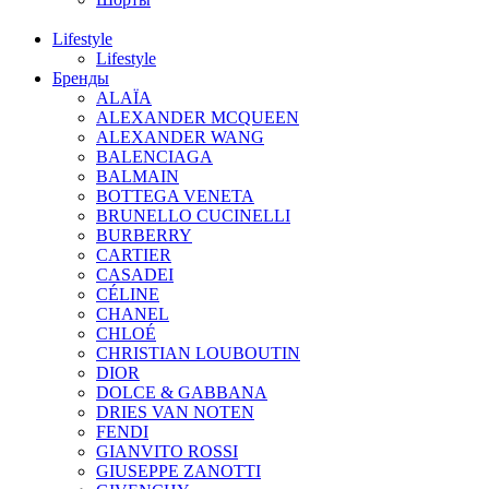
Lifestyle
Lifestyle
Бренды
ALAÏA
ALEXANDER MCQUEEN
ALEXANDER WANG
BALENCIAGA
BALMAIN
BOTTEGA VENETA
BRUNELLO CUCINELLI
BURBERRY
CARTIER
CASADEI
CÉLINE
CHANEL
CHLOÉ
CHRISTIAN LOUBOUTIN
DIOR
DOLCE & GABBANA
DRIES VAN NOTEN
FENDI
GIANVITO ROSSI
GIUSEPPE ZANOTTI