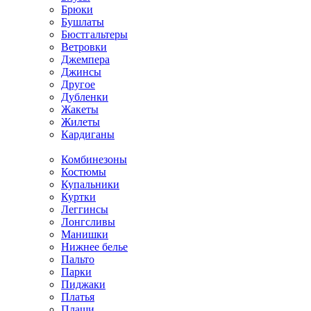
Брюки
Бушлаты
Бюстгальтеры
Ветровки
Джемпера
Джинсы
Другое
Дубленки
Жакеты
Жилеты
Кардиганы
Комбинезоны
Костюмы
Купальники
Куртки
Леггинсы
Лонгсливы
Манишки
Нижнее белье
Пальто
Парки
Пиджаки
Платья
Плащи