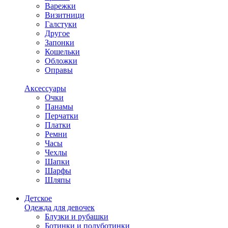
Варежки
Визитници
Галстуки
Другое
Запонки
Кошельки
Обложки
Оправы
Аксессуары
Очки
Панамы
Перчатки
Платки
Ремни
Часы
Чехлы
Шапки
Шарфы
Шляпы
Детское
Одежда для девочек
Блузки и рубашки
Ботинки и полуботинки