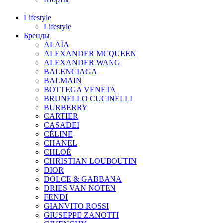
Lifestyle
Lifestyle
Бренды
ALAÏA
ALEXANDER MCQUEEN
ALEXANDER WANG
BALENCIAGA
BALMAIN
BOTTEGA VENETA
BRUNELLO CUCINELLI
BURBERRY
CARTIER
CASADEI
CÉLINE
CHANEL
CHLOÉ
CHRISTIAN LOUBOUTIN
DIOR
DOLCE & GABBANA
DRIES VAN NOTEN
FENDI
GIANVITO ROSSI
GIUSEPPE ZANOTTI