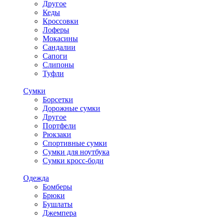
Другое
Кеды
Кроссовки
Лоферы
Мокасины
Сандалии
Сапоги
Слипоны
Туфли
Сумки
Борсетки
Дорожные сумки
Другое
Портфели
Рюкзаки
Спортивные сумки
Сумки для ноутбука
Сумки кросс-боди
Одежда
Бомберы
Брюки
Бушлаты
Джемпера