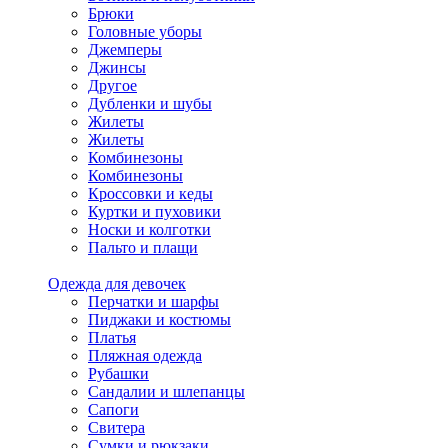
Брюки
Головные уборы
Джемперы
Джинсы
Другое
Дубленки и шубы
Жилеты
Жилеты
Комбинезоны
Комбинезоны
Кроссовки и кеды
Куртки и пуховики
Носки и колготки
Пальто и плащи
Одежда для девочек
Перчатки и шарфы
Пиджаки и костюмы
Платья
Пляжная одежда
Рубашки
Сандалии и шлепанцы
Сапоги
Свитера
Сумки и рюкзаки