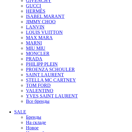
GIVENCHY
GUCCI
HERMÈS
ISABEL MARANT
JIMMY CHOO
LANVIN
LOUIS VUITTON
MAX MARA
MARNI
MIU MIU
MONCLER
PRADA
PHILIPP PLEIN
PROENZA SCHOULER
SAINT LAURENT
STELLA MC CARTNEY
TOM FORD
VALENTINO
YVES SAINT LAURENT
Все бренды
SALE
Бренды
На складе
Новое