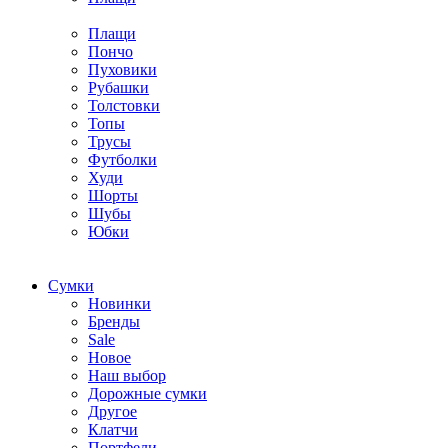
Плащи
Пончо
Пуховики
Рубашки
Толстовки
Топы
Трусы
Футболки
Худи
Шорты
Шубы
Юбки
Cумки
Новинки
Бренды
Sale
Новое
Наш выбор
Дорожные сумки
Другое
Клатчи
Портфели