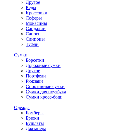
Другое
Кеды
Кроссовки
Лоферы
Мокасины
Сандалии
Сапоги
Слипоны
Туфли
Сумки
Борсетки
Дорожные сумки
Другое
Портфели
Рюкзаки
Спортивные сумки
Сумки для ноутбука
Сумки кросс-боди
Одежда
Бомберы
Брюки
Бушлаты
Джемпера