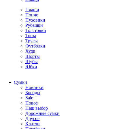
Плащи
Пончо
Пуховики
Рубашки
Толстовки
Топы
Трусы
Футболки
Худи
Шорты
Шубы
Юбки
Cумки
Новинки
Бренды
Sale
Новое
Наш выбор
Дорожные сумки
Другое
Клатчи
Портфели