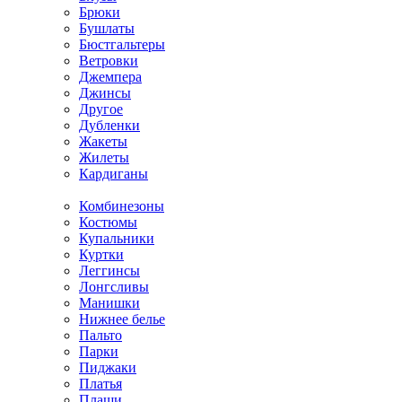
Брюки
Бушлаты
Бюстгальтеры
Ветровки
Джемпера
Джинсы
Другое
Дубленки
Жакеты
Жилеты
Кардиганы
Комбинезоны
Костюмы
Купальники
Куртки
Леггинсы
Лонгсливы
Манишки
Нижнее белье
Пальто
Парки
Пиджаки
Платья
Плащи