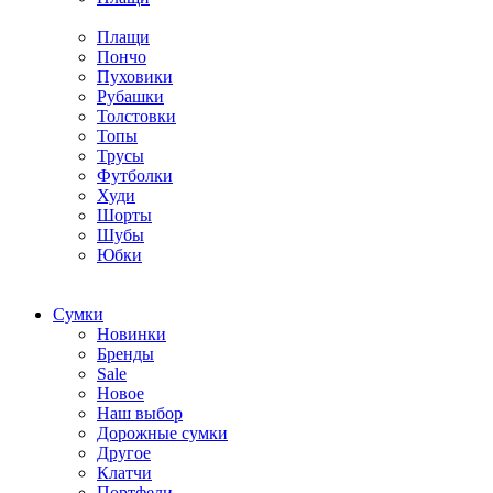
Плащи
Пончо
Пуховики
Рубашки
Толстовки
Топы
Трусы
Футболки
Худи
Шорты
Шубы
Юбки
Cумки
Новинки
Бренды
Sale
Новое
Наш выбор
Дорожные сумки
Другое
Клатчи
Портфели