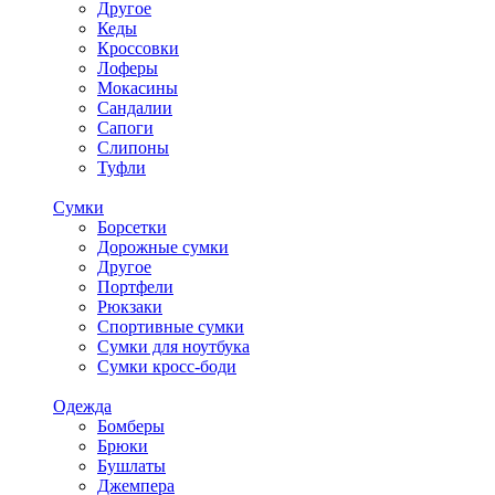
Другое
Кеды
Кроссовки
Лоферы
Мокасины
Сандалии
Сапоги
Слипоны
Туфли
Сумки
Борсетки
Дорожные сумки
Другое
Портфели
Рюкзаки
Спортивные сумки
Сумки для ноутбука
Сумки кросс-боди
Одежда
Бомберы
Брюки
Бушлаты
Джемпера