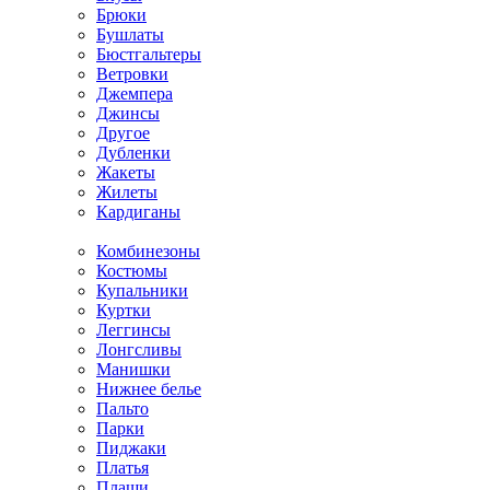
Брюки
Бушлаты
Бюстгальтеры
Ветровки
Джемпера
Джинсы
Другое
Дубленки
Жакеты
Жилеты
Кардиганы
Комбинезоны
Костюмы
Купальники
Куртки
Леггинсы
Лонгсливы
Манишки
Нижнее белье
Пальто
Парки
Пиджаки
Платья
Плащи