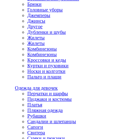
Брюки
Головные уборы
Джемперы
Джинсы
Другое
Дубленки и шубы
Жилеты
Жилеты
Комбинезоны
Комбинезоны
Кроссовки и кеды
Куртки и пуховики
Носки и колготки
Пальто и плащи
Одежда для девочек
Перчатки и шарфы
Пиджаки и костюмы
Платья
Пляжная одежда
Рубашки
Сандалии и шлепанцы
Сапоги
Свитера
Сумки и рюкзаки