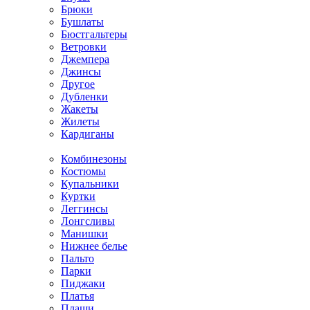
Брюки
Бушлаты
Бюстгальтеры
Ветровки
Джемпера
Джинсы
Другое
Дубленки
Жакеты
Жилеты
Кардиганы
Комбинезоны
Костюмы
Купальники
Куртки
Леггинсы
Лонгсливы
Манишки
Нижнее белье
Пальто
Парки
Пиджаки
Платья
Плащи