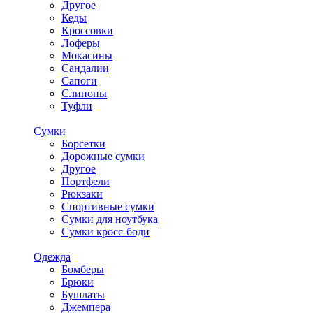
Другое
Кеды
Кроссовки
Лоферы
Мокасины
Сандалии
Сапоги
Слипоны
Туфли
Сумки
Борсетки
Дорожные сумки
Другое
Портфели
Рюкзаки
Спортивные сумки
Сумки для ноутбука
Сумки кросс-боди
Одежда
Бомберы
Брюки
Бушлаты
Джемпера