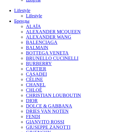
Lifestyle
Lifestyle
Бренды
ALAÏA
ALEXANDER MCQUEEN
ALEXANDER WANG
BALENCIAGA
BALMAIN
BOTTEGA VENETA
BRUNELLO CUCINELLI
BURBERRY
CARTIER
CASADEI
CÉLINE
CHANEL
CHLOÉ
CHRISTIAN LOUBOUTIN
DIOR
DOLCE & GABBANA
DRIES VAN NOTEN
FENDI
GIANVITO ROSSI
GIUSEPPE ZANOTTI