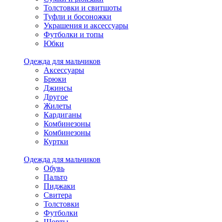
Толстовки и свитшоты
Туфли и босоножки
Украшения и аксессуары
Футболки и топы
Юбки
Одежда для мальчиков
Аксессуары
Брюки
Джинсы
Другое
Жилеты
Кардиганы
Комбинезоны
Комбинезоны
Куртки
Одежда для мальчиков
Обувь
Пальто
Пиджаки
Свитера
Толстовки
Футболки
Шорты