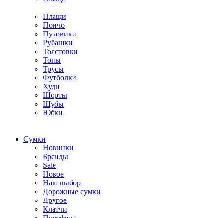
Плащи
Пончо
Пуховики
Рубашки
Толстовки
Топы
Трусы
Футболки
Худи
Шорты
Шубы
Юбки
Cумки
Новинки
Бренды
Sale
Новое
Наш выбор
Дорожные сумки
Другое
Клатчи
Портфели