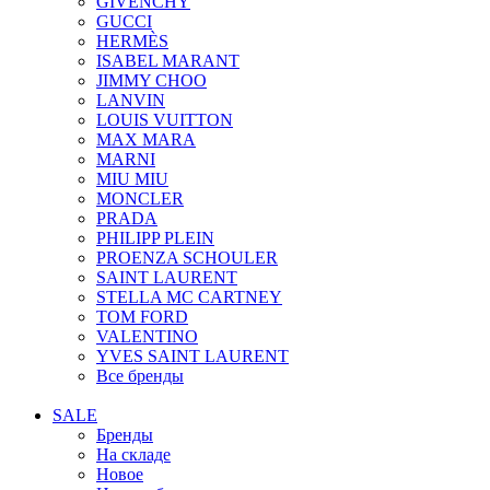
GIVENCHY
GUCCI
HERMÈS
ISABEL MARANT
JIMMY CHOO
LANVIN
LOUIS VUITTON
MAX MARA
MARNI
MIU MIU
MONCLER
PRADA
PHILIPP PLEIN
PROENZA SCHOULER
SAINT LAURENT
STELLA MC CARTNEY
TOM FORD
VALENTINO
YVES SAINT LAURENT
Все бренды
SALE
Бренды
На складе
Новое