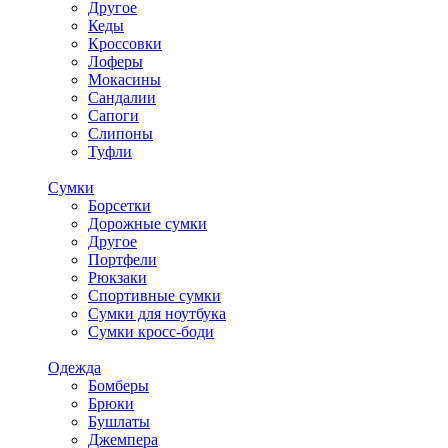
Другое
Кеды
Кроссовки
Лоферы
Мокасины
Сандалии
Сапоги
Слипоны
Туфли
Сумки
Борсетки
Дорожные сумки
Другое
Портфели
Рюкзаки
Спортивные сумки
Сумки для ноутбука
Сумки кросс-боди
Одежда
Бомберы
Брюки
Бушлаты
Джемпера