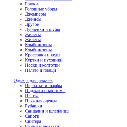
Брюки
Головные уборы
Джемперы
Джинсы
Другое
Дубленки и шубы
Жилеты
Жилеты
Комбинезоны
Комбинезоны
Кроссовки и кеды
Куртки и пуховики
Носки и колготки
Пальто и плащи
Одежда для девочек
Перчатки и шарфы
Пиджаки и костюмы
Платья
Пляжная одежда
Рубашки
Сандалии и шлепанцы
Сапоги
Свитера
Сумки и рюкзаки