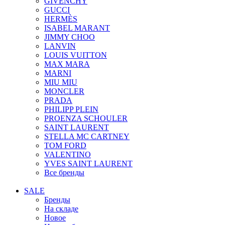
GIVENCHY
GUCCI
HERMÈS
ISABEL MARANT
JIMMY CHOO
LANVIN
LOUIS VUITTON
MAX MARA
MARNI
MIU MIU
MONCLER
PRADA
PHILIPP PLEIN
PROENZA SCHOULER
SAINT LAURENT
STELLA MC CARTNEY
TOM FORD
VALENTINO
YVES SAINT LAURENT
Все бренды
SALE
Бренды
На складе
Новое