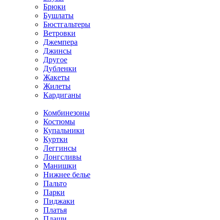
Брюки
Бушлаты
Бюстгальтеры
Ветровки
Джемпера
Джинсы
Другое
Дубленки
Жакеты
Жилеты
Кардиганы
Комбинезоны
Костюмы
Купальники
Куртки
Леггинсы
Лонгсливы
Манишки
Нижнее белье
Пальто
Парки
Пиджаки
Платья
Плащи