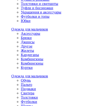
Толстовки и свитшоты
Туфли и босоножки
Украшения и аксессуары
Футболки и топы
Юбки
Одежда для мальчиков
Аксессуары
Брюки
Джинсы
Другое
Жилеты
Кардиганы
Комбинезоны
Комбинезоны
Куртки
Одежда для мальчиков
Обувь
Пальто
Пиджаки
Свитера
Толстовки
Футболки
Шорты