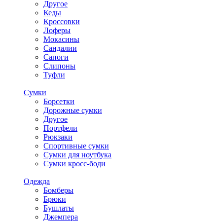
Другое
Кеды
Кроссовки
Лоферы
Мокасины
Сандалии
Сапоги
Слипоны
Туфли
Сумки
Борсетки
Дорожные сумки
Другое
Портфели
Рюкзаки
Спортивные сумки
Сумки для ноутбука
Сумки кросс-боди
Одежда
Бомберы
Брюки
Бушлаты
Джемпера