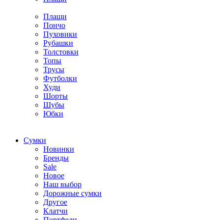
Плащи
Пончо
Пуховики
Рубашки
Толстовки
Топы
Трусы
Футболки
Худи
Шорты
Шубы
Юбки
Cумки
Новинки
Бренды
Sale
Новое
Наш выбор
Дорожные сумки
Другое
Клатчи
Портфели