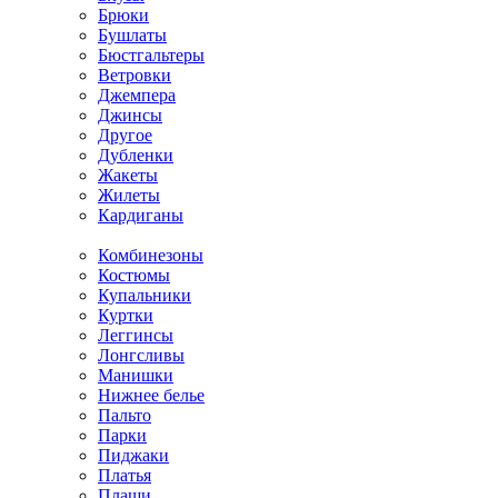
Брюки
Бушлаты
Бюстгальтеры
Ветровки
Джемпера
Джинсы
Другое
Дубленки
Жакеты
Жилеты
Кардиганы
Комбинезоны
Костюмы
Купальники
Куртки
Леггинсы
Лонгсливы
Манишки
Нижнее белье
Пальто
Парки
Пиджаки
Платья
Плащи