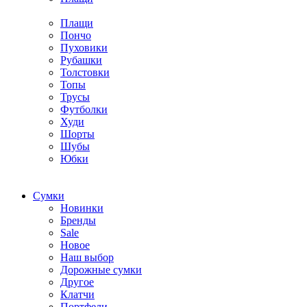
Плащи
Пончо
Пуховики
Рубашки
Толстовки
Топы
Трусы
Футболки
Худи
Шорты
Шубы
Юбки
Cумки
Новинки
Бренды
Sale
Новое
Наш выбор
Дорожные сумки
Другое
Клатчи
Портфели