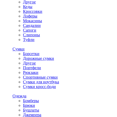
Другое
Кеды
Кроссовки
Лоферы
Мокасины
Сандалии
Сапоги
Слипоны
Туфли
Сумки
Борсетки
Дорожные сумки
Другое
Портфели
Рюкзаки
Спортивные сумки
Сумки для ноутбука
Сумки кросс-боди
Одежда
Бомберы
Брюки
Бушлаты
Джемпера