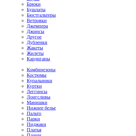
Брюки
Бушлаты
Бюстгальтеры
Ветровки
Джемпера
Джинсы
Другое
Дубленки
Жакеты
Жилеты
Кардиганы
Комбинезоны
Костюмы
Купальники
Куртки
Леггинсы
Лонгсливы
Манишки
Нижнее белье
Пальто
Парки
Пиджаки
Платья
Плащи