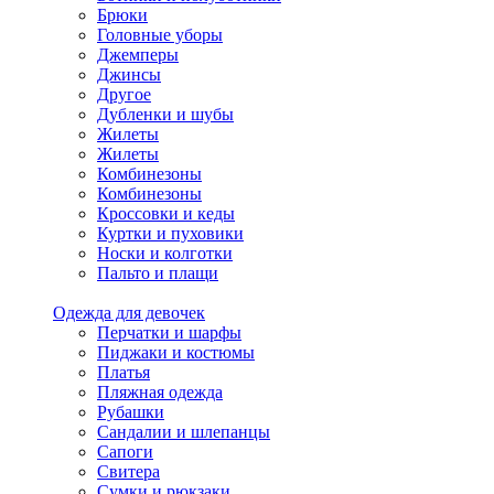
Брюки
Головные уборы
Джемперы
Джинсы
Другое
Дубленки и шубы
Жилеты
Жилеты
Комбинезоны
Комбинезоны
Кроссовки и кеды
Куртки и пуховики
Носки и колготки
Пальто и плащи
Одежда для девочек
Перчатки и шарфы
Пиджаки и костюмы
Платья
Пляжная одежда
Рубашки
Сандалии и шлепанцы
Сапоги
Свитера
Сумки и рюкзаки