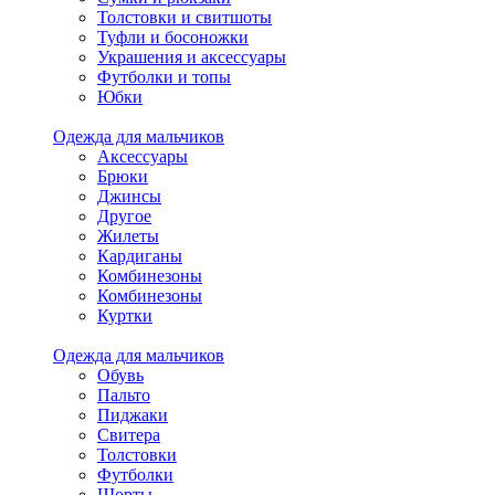
Толстовки и свитшоты
Туфли и босоножки
Украшения и аксессуары
Футболки и топы
Юбки
Одежда для мальчиков
Аксессуары
Брюки
Джинсы
Другое
Жилеты
Кардиганы
Комбинезоны
Комбинезоны
Куртки
Одежда для мальчиков
Обувь
Пальто
Пиджаки
Свитера
Толстовки
Футболки
Шорты