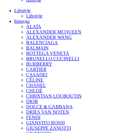
Lifestyle
Lifestyle
Бренды
ALAÏA
ALEXANDER MCQUEEN
ALEXANDER WANG
BALENCIAGA
BALMAIN
BOTTEGA VENETA
BRUNELLO CUCINELLI
BURBERRY
CARTIER
CASADEI
CÉLINE
CHANEL
CHLOÉ
CHRISTIAN LOUBOUTIN
DIOR
DOLCE & GABBANA
DRIES VAN NOTEN
FENDI
GIANVITO ROSSI
GIUSEPPE ZANOTTI