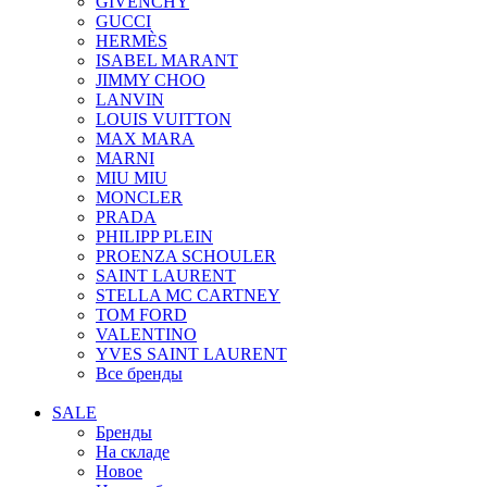
GIVENCHY
GUCCI
HERMÈS
ISABEL MARANT
JIMMY CHOO
LANVIN
LOUIS VUITTON
MAX MARA
MARNI
MIU MIU
MONCLER
PRADA
PHILIPP PLEIN
PROENZA SCHOULER
SAINT LAURENT
STELLA MC CARTNEY
TOM FORD
VALENTINO
YVES SAINT LAURENT
Все бренды
SALE
Бренды
На складе
Новое