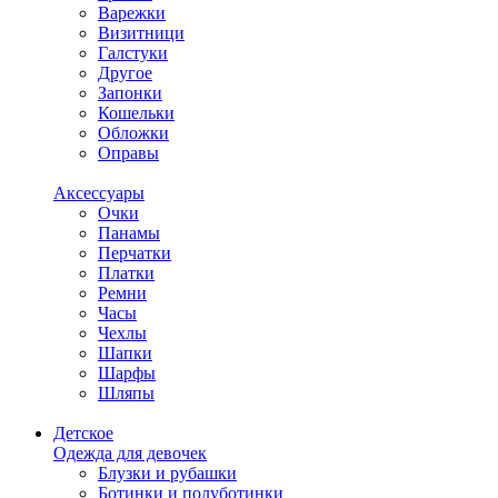
Варежки
Визитници
Галстуки
Другое
Запонки
Кошельки
Обложки
Оправы
Аксессуары
Очки
Панамы
Перчатки
Платки
Ремни
Часы
Чехлы
Шапки
Шарфы
Шляпы
Детское
Одежда для девочек
Блузки и рубашки
Ботинки и полуботинки