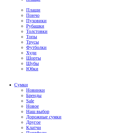
Плащи
Пончо
Пуховики
Рубашки
Толстовки
Топы
Трусы
Футболки
Худи
Шорты
Шубы
Юбки
Cумки
Новинки
Бренды
Sale
Новое
Наш выбор
Дорожные сумки
Другое
Клатчи
Портфели