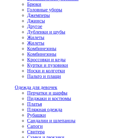
Брюки
Головные уборы
Джемперы
Джинсы
Другое
Дубленки и шубы
Жилеты
Жилеты
Комбинезоны
Комбинезоны
Кроссовки и кеды
Куртки и пуховики
Носки и колготки
Пальто и плащи
Одежда для девочек
Перчатки и шарфы
Пиджаки и костюмы
Платья
Пляжная одежда
Рубашки
Сандалии и шлепанцы
Сапоги
Свитера
Сумки и рюкзаки