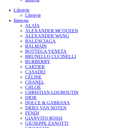
Lifestyle
Lifestyle
Бренды
ALAÏA
ALEXANDER MCQUEEN
ALEXANDER WANG
BALENCIAGA
BALMAIN
BOTTEGA VENETA
BRUNELLO CUCINELLI
BURBERRY
CARTIER
CASADEI
CÉLINE
CHANEL
CHLOÉ
CHRISTIAN LOUBOUTIN
DIOR
DOLCE & GABBANA
DRIES VAN NOTEN
FENDI
GIANVITO ROSSI
GIUSEPPE ZANOTTI