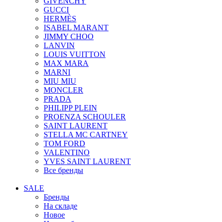
GIVENCHY
GUCCI
HERMÈS
ISABEL MARANT
JIMMY CHOO
LANVIN
LOUIS VUITTON
MAX MARA
MARNI
MIU MIU
MONCLER
PRADA
PHILIPP PLEIN
PROENZA SCHOULER
SAINT LAURENT
STELLA MC CARTNEY
TOM FORD
VALENTINO
YVES SAINT LAURENT
Все бренды
SALE
Бренды
На складе
Новое