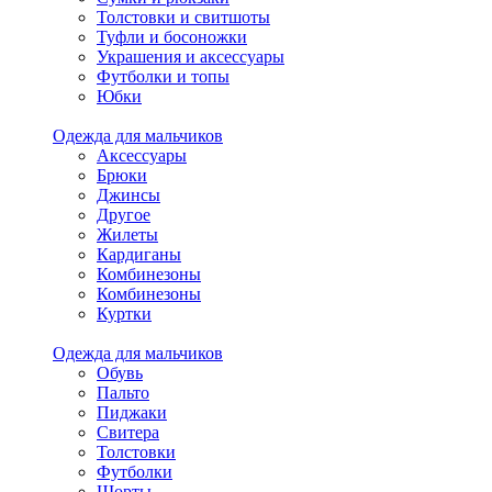
Толстовки и свитшоты
Туфли и босоножки
Украшения и аксессуары
Футболки и топы
Юбки
Одежда для мальчиков
Аксессуары
Брюки
Джинсы
Другое
Жилеты
Кардиганы
Комбинезоны
Комбинезоны
Куртки
Одежда для мальчиков
Обувь
Пальто
Пиджаки
Свитера
Толстовки
Футболки
Шорты