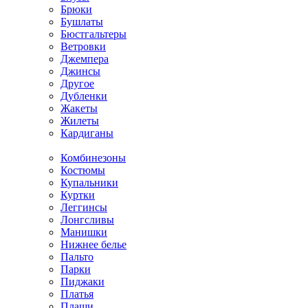
Брюки
Бушлаты
Бюстгальтеры
Ветровки
Джемпера
Джинсы
Другое
Дубленки
Жакеты
Жилеты
Кардиганы
Комбинезоны
Костюмы
Купальники
Куртки
Леггинсы
Лонгсливы
Манишки
Нижнее белье
Пальто
Парки
Пиджаки
Платья
Плащи