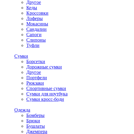
Другое
Кеды
Кроссовки
Лоферы
Мокасины
Сандалии
Сапоги
Слипоны
Туфли
Сумки
Борсетки
Дорожные сумки
Другое
Портфели
Рюкзаки
Спортивные сумки
Сумки для ноутбука
Сумки кросс-боди
Одежда
Бомберы
Брюки
Бушлаты
Джемпера