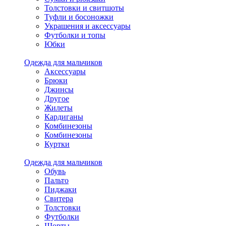
Толстовки и свитшоты
Туфли и босоножки
Украшения и аксессуары
Футболки и топы
Юбки
Одежда для мальчиков
Аксессуары
Брюки
Джинсы
Другое
Жилеты
Кардиганы
Комбинезоны
Комбинезоны
Куртки
Одежда для мальчиков
Обувь
Пальто
Пиджаки
Свитера
Толстовки
Футболки
Шорты