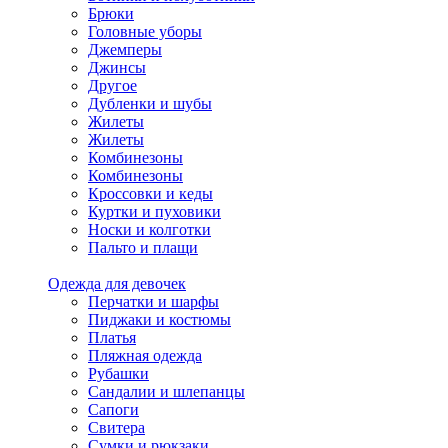
Брюки
Головные уборы
Джемперы
Джинсы
Другое
Дубленки и шубы
Жилеты
Жилеты
Комбинезоны
Комбинезоны
Кроссовки и кеды
Куртки и пуховики
Носки и колготки
Пальто и плащи
Одежда для девочек
Перчатки и шарфы
Пиджаки и костюмы
Платья
Пляжная одежда
Рубашки
Сандалии и шлепанцы
Сапоги
Свитера
Сумки и рюкзаки