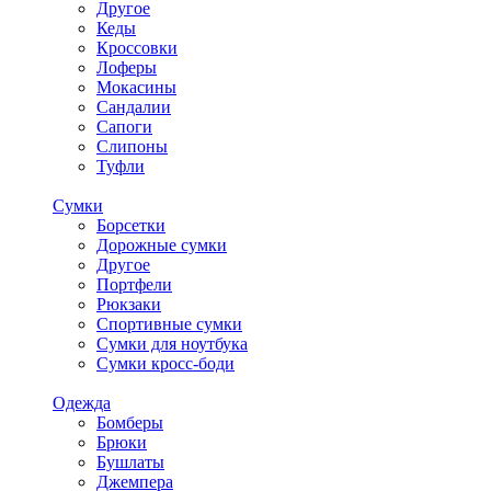
Другое
Кеды
Кроссовки
Лоферы
Мокасины
Сандалии
Сапоги
Слипоны
Туфли
Сумки
Борсетки
Дорожные сумки
Другое
Портфели
Рюкзаки
Спортивные сумки
Сумки для ноутбука
Сумки кросс-боди
Одежда
Бомберы
Брюки
Бушлаты
Джемпера