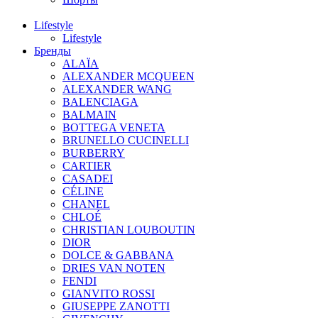
Lifestyle
Lifestyle
Бренды
ALAÏA
ALEXANDER MCQUEEN
ALEXANDER WANG
BALENCIAGA
BALMAIN
BOTTEGA VENETA
BRUNELLO CUCINELLI
BURBERRY
CARTIER
CASADEI
CÉLINE
CHANEL
CHLOÉ
CHRISTIAN LOUBOUTIN
DIOR
DOLCE & GABBANA
DRIES VAN NOTEN
FENDI
GIANVITO ROSSI
GIUSEPPE ZANOTTI