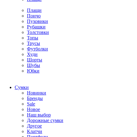
Плащи
Пончо
Пуховики
Рубашки
Толстовки
Топы
Трусы
Футболки
Худи
Шорты
Шубы
Юбки
Cумки
Новинки
Бренды
Sale
Новое
Наш выбор
Дорожные сумки
Другое
Клатчи
Портфели