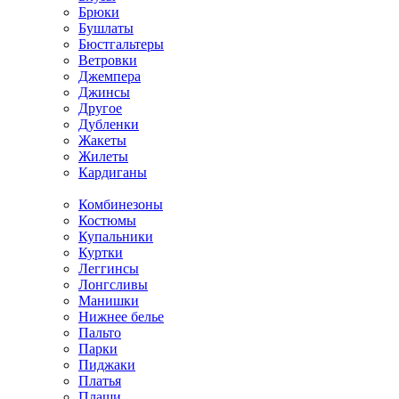
Брюки
Бушлаты
Бюстгальтеры
Ветровки
Джемпера
Джинсы
Другое
Дубленки
Жакеты
Жилеты
Кардиганы
Комбинезоны
Костюмы
Купальники
Куртки
Леггинсы
Лонгсливы
Манишки
Нижнее белье
Пальто
Парки
Пиджаки
Платья
Плащи