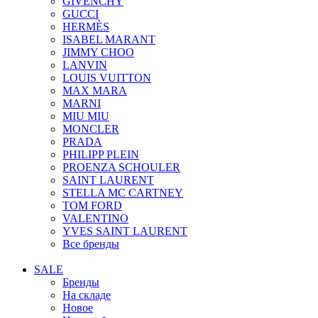
GIVENCHY
GUCCI
HERMÈS
ISABEL MARANT
JIMMY CHOO
LANVIN
LOUIS VUITTON
MAX MARA
MARNI
MIU MIU
MONCLER
PRADA
PHILIPP PLEIN
PROENZA SCHOULER
SAINT LAURENT
STELLA MC CARTNEY
TOM FORD
VALENTINO
YVES SAINT LAURENT
Все бренды
SALE
Бренды
На складе
Новое