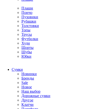
Плащи
Пончо
Пуховики
Рубашки
Толстовки
Топы
Трусы
Футболки
Худи
Шорты
Шубы
Юбки
Cумки
Новинки
Бренды
Sale
Новое
Наш выбор
Дорожные сумки
Другое
Клатчи
Портфели