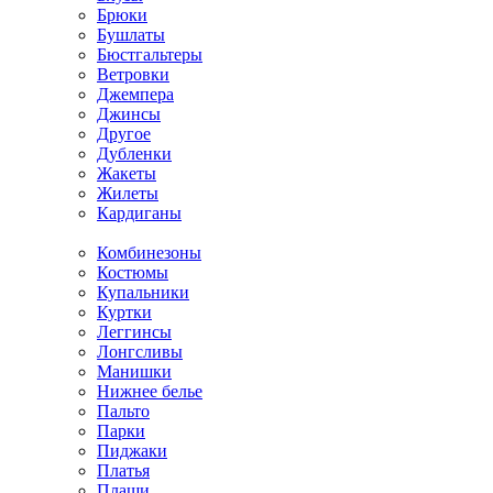
Брюки
Бушлаты
Бюстгальтеры
Ветровки
Джемпера
Джинсы
Другое
Дубленки
Жакеты
Жилеты
Кардиганы
Комбинезоны
Костюмы
Купальники
Куртки
Леггинсы
Лонгсливы
Манишки
Нижнее белье
Пальто
Парки
Пиджаки
Платья
Плащи