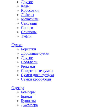
Другое
Кеды
Кроссовки
Лоферы
Мокасины
Сандалии
Сапоги
Слипоны
Туфли
Сумки
Борсетки
Дорожные сумки
Другое
Портфели
Рюкзаки
Спортивные сумки
Сумки для ноутбука
Сумки кросс-боди
Одежда
Бомберы
Брюки
Бушлаты
Джемпера