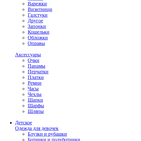
Варежки
Визитници
Галстуки
Другое
Запонки
Кошельки
Обложки
Оправы
Аксессуары
Очки
Панамы
Перчатки
Платки
Ремни
Часы
Чехлы
Шапки
Шарфы
Шляпы
Детское
Одежда для девочек
Блузки и рубашки
Ботинки и полуботинки