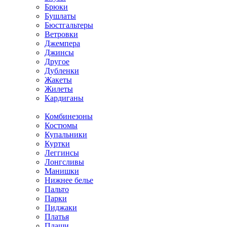
Брюки
Бушлаты
Бюстгальтеры
Ветровки
Джемпера
Джинсы
Другое
Дубленки
Жакеты
Жилеты
Кардиганы
Комбинезоны
Костюмы
Купальники
Куртки
Леггинсы
Лонгсливы
Манишки
Нижнее белье
Пальто
Парки
Пиджаки
Платья
Плащи