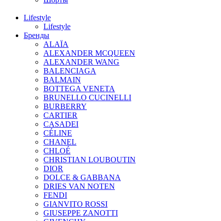
Lifestyle
Lifestyle
Бренды
ALAÏA
ALEXANDER MCQUEEN
ALEXANDER WANG
BALENCIAGA
BALMAIN
BOTTEGA VENETA
BRUNELLO CUCINELLI
BURBERRY
CARTIER
CASADEI
CÉLINE
CHANEL
CHLOÉ
CHRISTIAN LOUBOUTIN
DIOR
DOLCE & GABBANA
DRIES VAN NOTEN
FENDI
GIANVITO ROSSI
GIUSEPPE ZANOTTI