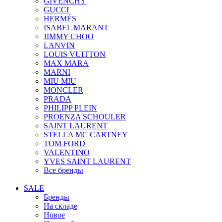
GIVENCHY
GUCCI
HERMÈS
ISABEL MARANT
JIMMY CHOO
LANVIN
LOUIS VUITTON
MAX MARA
MARNI
MIU MIU
MONCLER
PRADA
PHILIPP PLEIN
PROENZA SCHOULER
SAINT LAURENT
STELLA MC CARTNEY
TOM FORD
VALENTINO
YVES SAINT LAURENT
Все бренды
SALE
Бренды
На складе
Новое