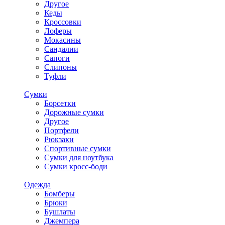
Другое
Кеды
Кроссовки
Лоферы
Мокасины
Сандалии
Сапоги
Слипоны
Туфли
Сумки
Борсетки
Дорожные сумки
Другое
Портфели
Рюкзаки
Спортивные сумки
Сумки для ноутбука
Сумки кросс-боди
Одежда
Бомберы
Брюки
Бушлаты
Джемпера