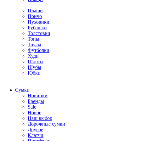
Плащи
Пончо
Пуховики
Рубашки
Толстовки
Топы
Трусы
Футболки
Худи
Шорты
Шубы
Юбки
Cумки
Новинки
Бренды
Sale
Новое
Наш выбор
Дорожные сумки
Другое
Клатчи
Портфели