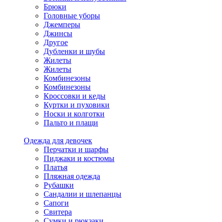
Брюки
Головные уборы
Джемперы
Джинсы
Другое
Дубленки и шубы
Жилеты
Жилеты
Комбинезоны
Комбинезоны
Кроссовки и кеды
Куртки и пуховики
Носки и колготки
Пальто и плащи
Одежда для девочек
Перчатки и шарфы
Пиджаки и костюмы
Платья
Пляжная одежда
Рубашки
Сандалии и шлепанцы
Сапоги
Свитера
Сумки и рюкзаки