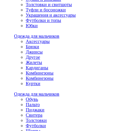
Толстовки и свитшоты
Туфли и босоножки
Украшения и аксессуары
Футболки и топы
Юбки
Одежда для мальчиков
Аксессуары
Брюки
Джинсы
Другое
Жилеты
Кардиганы
Комбинезоны
Комбинезоны
Куртки
Одежда для мальчиков
Обувь
Пальто
Пиджаки
Свитера
Толстовки
Футболки
Шорты