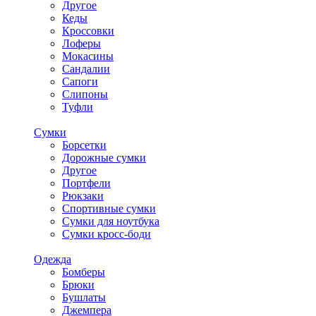
Другое
Кеды
Кроссовки
Лоферы
Мокасины
Сандалии
Сапоги
Слипоны
Туфли
Сумки
Борсетки
Дорожные сумки
Другое
Портфели
Рюкзаки
Спортивные сумки
Сумки для ноутбука
Сумки кросс-боди
Одежда
Бомберы
Брюки
Бушлаты
Джемпера