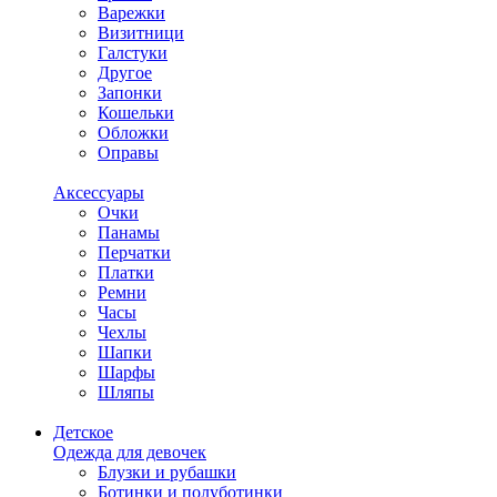
Варежки
Визитници
Галстуки
Другое
Запонки
Кошельки
Обложки
Оправы
Аксессуары
Очки
Панамы
Перчатки
Платки
Ремни
Часы
Чехлы
Шапки
Шарфы
Шляпы
Детское
Одежда для девочек
Блузки и рубашки
Ботинки и полуботинки