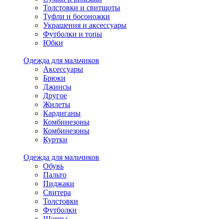
Толстовки и свитшоты
Туфли и босоножки
Украшения и аксессуары
Футболки и топы
Юбки
Одежда для мальчиков
Аксессуары
Брюки
Джинсы
Другое
Жилеты
Кардиганы
Комбинезоны
Комбинезоны
Куртки
Одежда для мальчиков
Обувь
Пальто
Пиджаки
Свитера
Толстовки
Футболки
Шорты