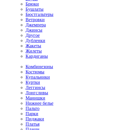
Брюки
Бушлаты
Бюстгальтеры
Ветровки
Джемпера
Джинсы
Другое
Дубленки
Жакеты
Жилеты
Кардиганы
Комбинезоны
Костюмы
Купальники
Куртки
Леггинсы
Лонгсливы
Манишки
Нижнее белье
Пальто
Парки
Пиджаки
Платья
Плащи