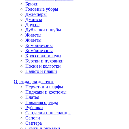
Брюки
Головные уборы
Джемперы
Джинсы
Другое
Дубленки и шубы
Жилеты
Жилеты
Комбинезоны
Комбинезоны
Кроссовки и кеды
Куртки и пуховики
Носки и колготки
Пальто и плащи
Одежда для девочек
Перчатки и шарфы
Пиджаки и костюмы
Платья
Пляжная одежда
Рубашки
Сандалии и шлепанцы
Сапоги
Свитера
Сумки и рюкзаки