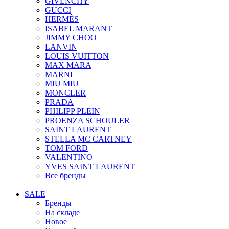
GIVENCHY
GUCCI
HERMÈS
ISABEL MARANT
JIMMY CHOO
LANVIN
LOUIS VUITTON
MAX MARA
MARNI
MIU MIU
MONCLER
PRADA
PHILIPP PLEIN
PROENZA SCHOULER
SAINT LAURENT
STELLA MC CARTNEY
TOM FORD
VALENTINO
YVES SAINT LAURENT
Все бренды
SALE
Бренды
На складе
Новое