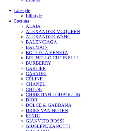
Lifestyle
Lifestyle
Бренды
ALAÏA
ALEXANDER MCQUEEN
ALEXANDER WANG
BALENCIAGA
BALMAIN
BOTTEGA VENETA
BRUNELLO CUCINELLI
BURBERRY
CARTIER
CASADEI
CÉLINE
CHANEL
CHLOÉ
CHRISTIAN LOUBOUTIN
DIOR
DOLCE & GABBANA
DRIES VAN NOTEN
FENDI
GIANVITO ROSSI
GIUSEPPE ZANOTTI