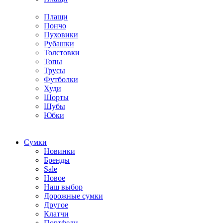
Плащи
Пончо
Пуховики
Рубашки
Толстовки
Топы
Трусы
Футболки
Худи
Шорты
Шубы
Юбки
Cумки
Новинки
Бренды
Sale
Новое
Наш выбор
Дорожные сумки
Другое
Клатчи
Портфели