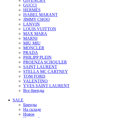
GIVENCHY
GUCCI
HERMÈS
ISABEL MARANT
JIMMY CHOO
LANVIN
LOUIS VUITTON
MAX MARA
MARNI
MIU MIU
MONCLER
PRADA
PHILIPP PLEIN
PROENZA SCHOULER
SAINT LAURENT
STELLA MC CARTNEY
TOM FORD
VALENTINO
YVES SAINT LAURENT
Все бренды
SALE
Бренды
На складе
Новое