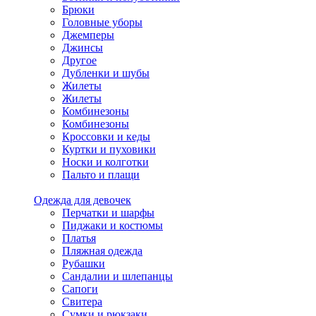
Брюки
Головные уборы
Джемперы
Джинсы
Другое
Дубленки и шубы
Жилеты
Жилеты
Комбинезоны
Комбинезоны
Кроссовки и кеды
Куртки и пуховики
Носки и колготки
Пальто и плащи
Одежда для девочек
Перчатки и шарфы
Пиджаки и костюмы
Платья
Пляжная одежда
Рубашки
Сандалии и шлепанцы
Сапоги
Свитера
Сумки и рюкзаки