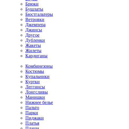
Брюки
Бушлаты
Бюстгальтеры
Ветровки
Джемпера
Джинсы
Другое
Дубленки
Жакеты
Жилеты
Кардиганы
Комбинезоны
Костюмы
Купальники
Куртки
Леггинсы
Лонгсливы
Манишки
Нижнее белье
Пальто
Парки
Пиджаки
Платья
Плащи