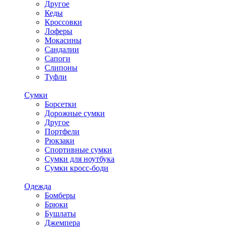
Другое
Кеды
Кроссовки
Лоферы
Мокасины
Сандалии
Сапоги
Слипоны
Туфли
Сумки
Борсетки
Дорожные сумки
Другое
Портфели
Рюкзаки
Спортивные сумки
Сумки для ноутбука
Сумки кросс-боди
Одежда
Бомберы
Брюки
Бушлаты
Джемпера