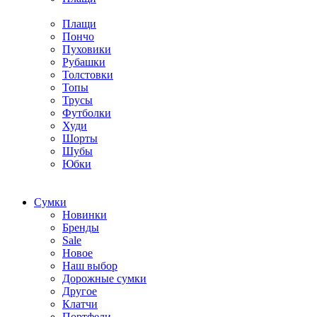
Плащи
Пончо
Пуховики
Рубашки
Толстовки
Топы
Трусы
Футболки
Худи
Шорты
Шубы
Юбки
Cумки
Новинки
Бренды
Sale
Новое
Наш выбор
Дорожные сумки
Другое
Клатчи
Портфели