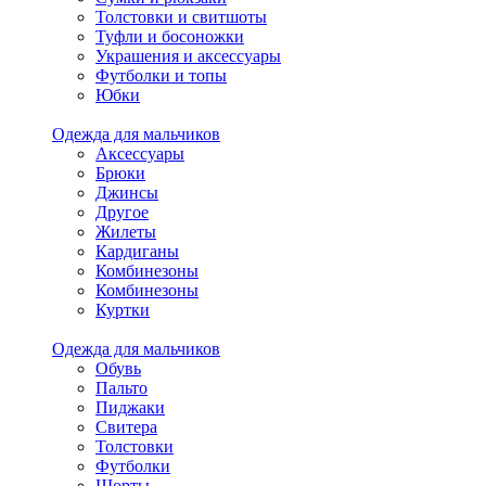
Толстовки и свитшоты
Туфли и босоножки
Украшения и аксессуары
Футболки и топы
Юбки
Одежда для мальчиков
Аксессуары
Брюки
Джинсы
Другое
Жилеты
Кардиганы
Комбинезоны
Комбинезоны
Куртки
Одежда для мальчиков
Обувь
Пальто
Пиджаки
Свитера
Толстовки
Футболки
Шорты