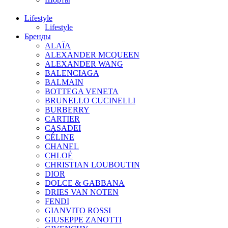
Lifestyle
Lifestyle
Бренды
ALAÏA
ALEXANDER MCQUEEN
ALEXANDER WANG
BALENCIAGA
BALMAIN
BOTTEGA VENETA
BRUNELLO CUCINELLI
BURBERRY
CARTIER
CASADEI
CÉLINE
CHANEL
CHLOÉ
CHRISTIAN LOUBOUTIN
DIOR
DOLCE & GABBANA
DRIES VAN NOTEN
FENDI
GIANVITO ROSSI
GIUSEPPE ZANOTTI