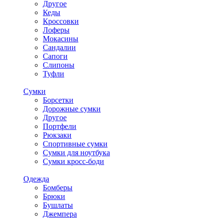
Другое
Кеды
Кроссовки
Лоферы
Мокасины
Сандалии
Сапоги
Слипоны
Туфли
Сумки
Борсетки
Дорожные сумки
Другое
Портфели
Рюкзаки
Спортивные сумки
Сумки для ноутбука
Сумки кросс-боди
Одежда
Бомберы
Брюки
Бушлаты
Джемпера