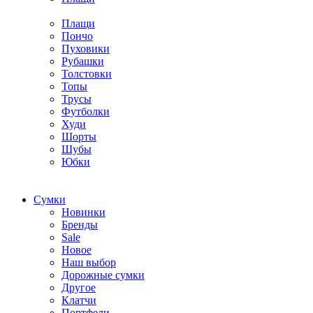
Плащи
Пончо
Пуховики
Рубашки
Толстовки
Топы
Трусы
Футболки
Худи
Шорты
Шубы
Юбки
Cумки
Новинки
Бренды
Sale
Новое
Наш выбор
Дорожные сумки
Другое
Клатчи
Портфели