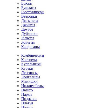
Брюки
Бушлаты
Бюстгальтеры
Ветровки
Джемпера
Джинсы
Другое
Дубленки
Жакеты
Жилеты
Кардиганы
Комбинезоны
Костюмы
Купальники
Куртки
Леггинсы
Лонгсливы
Манишки
Нижнее белье
Пальто
Парки
Пиджаки
Платья
Плащи