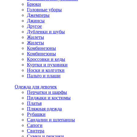
Брюки
Головные уборы
Джемперы
Джинсы
Другое
Дубленки и шубы
Жилеты
Жилеты
Комбинезоны
Комбинезоны
Кроссовки и кеды
Куртки и пуховики
Носки и колготки
Пальто и плащи
Одежда для девочек
Перчатки и шарфы
Пиджаки и костюмы
Платья
Пляжная одежда
Рубашки
Сандалии и шлепанцы
Сапоги
Свитера
Сумки и рюкзаки