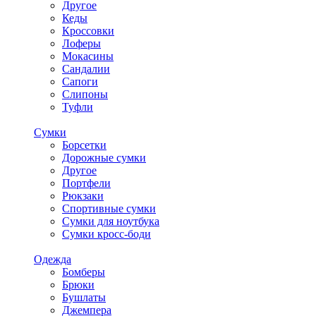
Другое
Кеды
Кроссовки
Лоферы
Мокасины
Сандалии
Сапоги
Слипоны
Туфли
Сумки
Борсетки
Дорожные сумки
Другое
Портфели
Рюкзаки
Спортивные сумки
Сумки для ноутбука
Сумки кросс-боди
Одежда
Бомберы
Брюки
Бушлаты
Джемпера