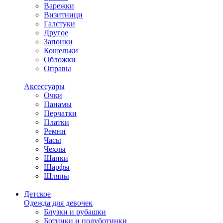
Варежки
Визитници
Галстуки
Другое
Запонки
Кошельки
Обложки
Оправы
Аксессуары
Очки
Панамы
Перчатки
Платки
Ремни
Часы
Чехлы
Шапки
Шарфы
Шляпы
Детское
Одежда для девочек
Блузки и рубашки
Ботинки и полуботинки