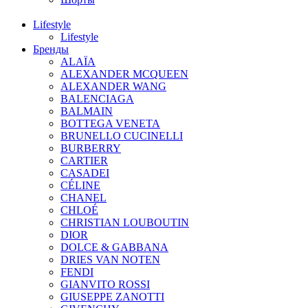
Lifestyle
Lifestyle
Бренды
ALAÏA
ALEXANDER MCQUEEN
ALEXANDER WANG
BALENCIAGA
BALMAIN
BOTTEGA VENETA
BRUNELLO CUCINELLI
BURBERRY
CARTIER
CASADEI
CÉLINE
CHANEL
CHLOÉ
CHRISTIAN LOUBOUTIN
DIOR
DOLCE & GABBANA
DRIES VAN NOTEN
FENDI
GIANVITO ROSSI
GIUSEPPE ZANOTTI