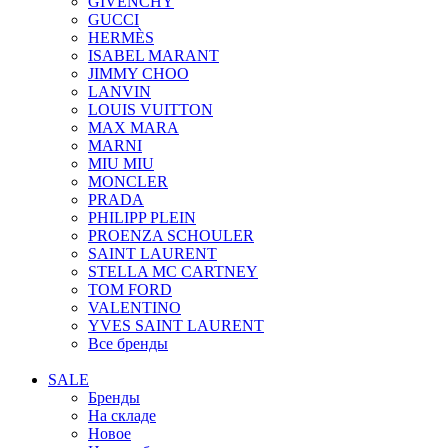
GIVENCHY
GUCCI
HERMÈS
ISABEL MARANT
JIMMY CHOO
LANVIN
LOUIS VUITTON
MAX MARA
MARNI
MIU MIU
MONCLER
PRADA
PHILIPP PLEIN
PROENZA SCHOULER
SAINT LAURENT
STELLA MC CARTNEY
TOM FORD
VALENTINO
YVES SAINT LAURENT
Все бренды
SALE
Бренды
На складе
Новое