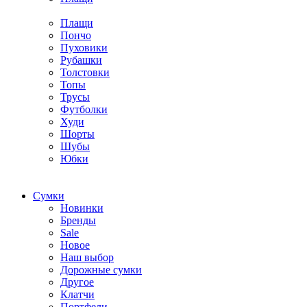
Плащи
Пончо
Пуховики
Рубашки
Толстовки
Топы
Трусы
Футболки
Худи
Шорты
Шубы
Юбки
Cумки
Новинки
Бренды
Sale
Новое
Наш выбор
Дорожные сумки
Другое
Клатчи
Портфели