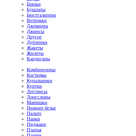
Брюки
Бушлаты
Бюстгальтеры
Ветровки
Джемпера
Джинсы
Другое
Дубленки
Жакеты
Жилеты
Кардиганы
Комбинезоны
Костюмы
Купальники
Куртки
Леггинсы
Лонгсливы
Манишки
Нижнее белье
Пальто
Парки
Пиджаки
Платья
Плащи