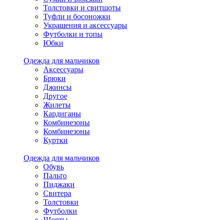
Толстовки и свитшоты
Туфли и босоножки
Украшения и аксессуары
Футболки и топы
Юбки
Одежда для мальчиков
Аксессуары
Брюки
Джинсы
Другое
Жилеты
Кардиганы
Комбинезоны
Комбинезоны
Куртки
Одежда для мальчиков
Обувь
Пальто
Пиджаки
Свитера
Толстовки
Футболки
Шорты