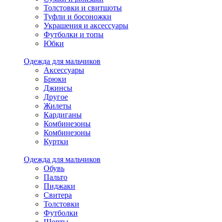
Толстовки и свитшоты
Туфли и босоножки
Украшения и аксессуары
Футболки и топы
Юбки
Одежда для мальчиков
Аксессуары
Брюки
Джинсы
Другое
Жилеты
Кардиганы
Комбинезоны
Комбинезоны
Куртки
Одежда для мальчиков
Обувь
Пальто
Пиджаки
Свитера
Толстовки
Футболки
Шорты