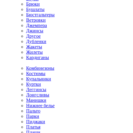
Брюки
Бушлаты
Бюстгальтеры
Ветровки
Джемпера
Джинсы
Другое
Дубленки
Жакеты
Жилеты
Кардиганы
Комбинезоны
Костюмы
Купальники
Куртки
Леггинсы
Лонгсливы
Манишки
Нижнее белье
Пальто
Парки
Пиджаки
Платья
Плащи