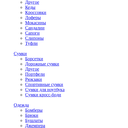
Другое
Кеды
Кроссовки
Лоферы
Мокасины
Сандалии
Сапоги
Слипоны
Туфли
Сумки
Борсетки
Дорожные сумки
Другое
Портфели
Рюкзаки
Спортивные сумки
Сумки для ноутбука
Сумки кросс-боди
Одежда
Бомберы
Брюки
Бушлаты
Джемпера