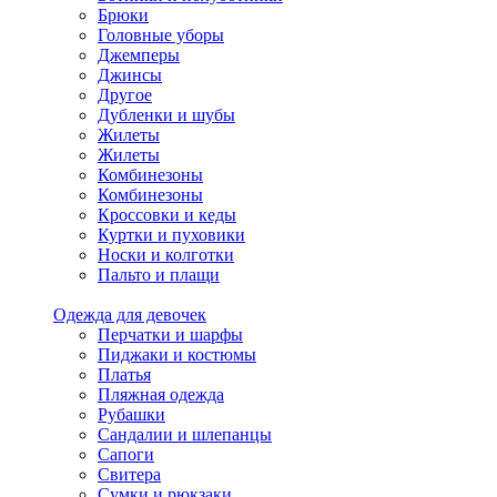
Брюки
Головные уборы
Джемперы
Джинсы
Другое
Дубленки и шубы
Жилеты
Жилеты
Комбинезоны
Комбинезоны
Кроссовки и кеды
Куртки и пуховики
Носки и колготки
Пальто и плащи
Одежда для девочек
Перчатки и шарфы
Пиджаки и костюмы
Платья
Пляжная одежда
Рубашки
Сандалии и шлепанцы
Сапоги
Свитера
Сумки и рюкзаки