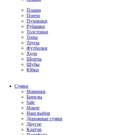
Плащи
Пончо
Пуховики
Рубашки
Толстовки
Топы
Трусы
Футболки
Худи
Шорты
Шубы
Юбки
Cумки
Новинки
Бренды
Sale
Новое
Наш выбор
Дорожные сумки
Другое
Клатчи
Портфели