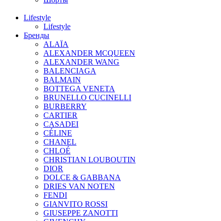
Lifestyle
Lifestyle
Бренды
ALAÏA
ALEXANDER MCQUEEN
ALEXANDER WANG
BALENCIAGA
BALMAIN
BOTTEGA VENETA
BRUNELLO CUCINELLI
BURBERRY
CARTIER
CASADEI
CÉLINE
CHANEL
CHLOÉ
CHRISTIAN LOUBOUTIN
DIOR
DOLCE & GABBANA
DRIES VAN NOTEN
FENDI
GIANVITO ROSSI
GIUSEPPE ZANOTTI