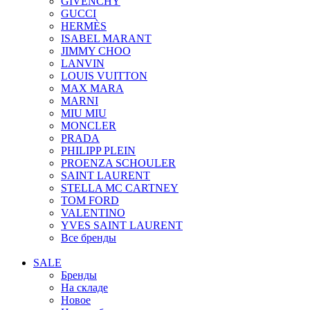
GIVENCHY
GUCCI
HERMÈS
ISABEL MARANT
JIMMY CHOO
LANVIN
LOUIS VUITTON
MAX MARA
MARNI
MIU MIU
MONCLER
PRADA
PHILIPP PLEIN
PROENZA SCHOULER
SAINT LAURENT
STELLA MC CARTNEY
TOM FORD
VALENTINO
YVES SAINT LAURENT
Все бренды
SALE
Бренды
На складе
Новое