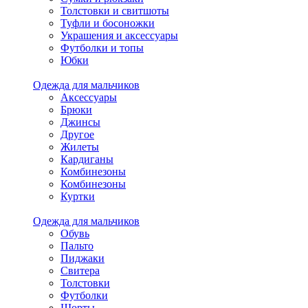
Толстовки и свитшоты
Туфли и босоножки
Украшения и аксессуары
Футболки и топы
Юбки
Одежда для мальчиков
Аксессуары
Брюки
Джинсы
Другое
Жилеты
Кардиганы
Комбинезоны
Комбинезоны
Куртки
Одежда для мальчиков
Обувь
Пальто
Пиджаки
Свитера
Толстовки
Футболки
Шорты