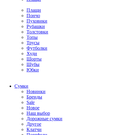
Плащи
Пончо
Пуховики
Рубашки
Толстовки
Топы
Трусы
Футболки
Худи
Шорты
Шубы
Юбки
Cумки
Новинки
Бренды
Sale
Новое
Наш выбор
Дорожные сумки
Другое
Клатчи
Портфели