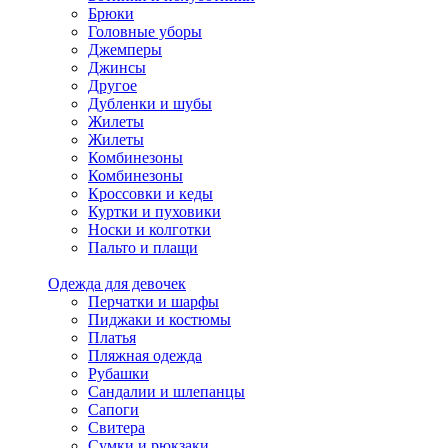
Брюки
Головные уборы
Джемперы
Джинсы
Другое
Дубленки и шубы
Жилеты
Жилеты
Комбинезоны
Комбинезоны
Кроссовки и кеды
Куртки и пуховики
Носки и колготки
Пальто и плащи
Одежда для девочек
Перчатки и шарфы
Пиджаки и костюмы
Платья
Пляжная одежда
Рубашки
Сандалии и шлепанцы
Сапоги
Свитера
Сумки и рюкзаки