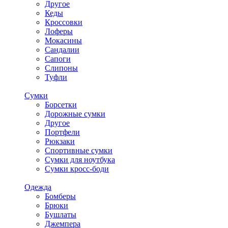
Другое
Кеды
Кроссовки
Лоферы
Мокасины
Сандалии
Сапоги
Слипоны
Туфли
Сумки
Борсетки
Дорожные сумки
Другое
Портфели
Рюкзаки
Спортивные сумки
Сумки для ноутбука
Сумки кросс-боди
Одежда
Бомберы
Брюки
Бушлаты
Джемпера