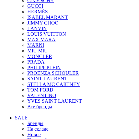
GIVENCHY
GUCCI
HERMÈS
ISABEL MARANT
JIMMY CHOO
LANVIN
LOUIS VUITTON
MAX MARA
MARNI
MIU MIU
MONCLER
PRADA
PHILIPP PLEIN
PROENZA SCHOULER
SAINT LAURENT
STELLA MC CARTNEY
TOM FORD
VALENTINO
YVES SAINT LAURENT
Все бренды
SALE
Бренды
На складе
Новое