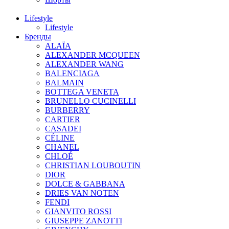
Lifestyle
Lifestyle
Бренды
ALAÏA
ALEXANDER MCQUEEN
ALEXANDER WANG
BALENCIAGA
BALMAIN
BOTTEGA VENETA
BRUNELLO CUCINELLI
BURBERRY
CARTIER
CASADEI
CÉLINE
CHANEL
CHLOÉ
CHRISTIAN LOUBOUTIN
DIOR
DOLCE & GABBANA
DRIES VAN NOTEN
FENDI
GIANVITO ROSSI
GIUSEPPE ZANOTTI