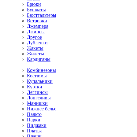
Брюки
Бушлаты
Бюстгальтеры
Ветровки
Джемпера
Джинсы
Другое
Дубленки
Жакеты
Жилеты
Кардиганы
Комбинезоны
Костюмы
Купальники
Куртки
Леггинсы
Лонгсливы
Манишки
Нижнее белье
Пальто
Парки
Пиджаки
Платья
Плащи