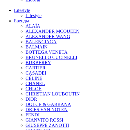
Lifestyle
Lifestyle
Бренды
ALAÏA
ALEXANDER MCQUEEN
ALEXANDER WANG
BALENCIAGA
BALMAIN
BOTTEGA VENETA
BRUNELLO CUCINELLI
BURBERRY
CARTIER
CASADEI
CÉLINE
CHANEL
CHLOÉ
CHRISTIAN LOUBOUTIN
DIOR
DOLCE & GABBANA
DRIES VAN NOTEN
FENDI
GIANVITO ROSSI
GIUSEPPE ZANOTTI