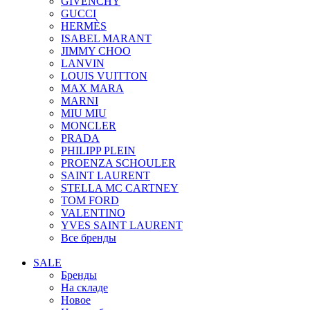
GIVENCHY
GUCCI
HERMÈS
ISABEL MARANT
JIMMY CHOO
LANVIN
LOUIS VUITTON
MAX MARA
MARNI
MIU MIU
MONCLER
PRADA
PHILIPP PLEIN
PROENZA SCHOULER
SAINT LAURENT
STELLA MC CARTNEY
TOM FORD
VALENTINO
YVES SAINT LAURENT
Все бренды
SALE
Бренды
На складе
Новое