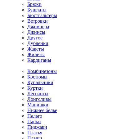
Брюки
Бушлаты
Бюстгальтеры
Ветровки
Джемпера
Джинсы
Другое
Дубленки
Жакеты
Жилеты
Кардиганы
Комбинезоны
Костюмы
Купальники
Куртки
Леггинсы
Лонгсливы
Манишки
Нижнее белье
Пальто
Парки
Пиджаки
Платья
Плащи