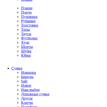
Плащи
Пончо
Пуховики
Рубашки
Толстовки
Топы
Трусы
Футболки
Худи
Шорты
Шубы
Юбки
Cумки
Новинки
Бренды
Sale
Новое
Наш выбор
Дорожные сумки
Другое
Клатчи
Портфели