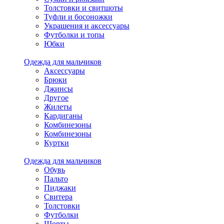
Толстовки и свитшоты
Туфли и босоножки
Украшения и аксессуары
Футболки и топы
Юбки
Одежда для мальчиков
Аксессуары
Брюки
Джинсы
Другое
Жилеты
Кардиганы
Комбинезоны
Комбинезоны
Куртки
Одежда для мальчиков
Обувь
Пальто
Пиджаки
Свитера
Толстовки
Футболки
Шорты