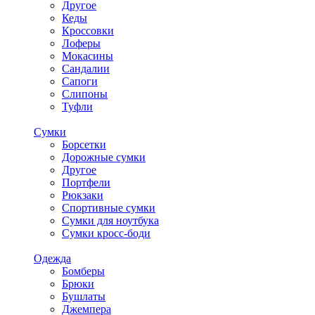
Другое
Кеды
Кроссовки
Лоферы
Мокасины
Сандалии
Сапоги
Слипоны
Туфли
Сумки
Борсетки
Дорожные сумки
Другое
Портфели
Рюкзаки
Спортивные сумки
Сумки для ноутбука
Сумки кросс-боди
Одежда
Бомберы
Брюки
Бушлаты
Джемпера