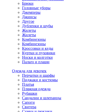
Брюки
Головные уборы
Джемперы
Джинсы
Другое
Дубленки и шубы
Жилеты
Жилеты
Комбинезоны
Комбинезоны
Кроссовки и кеды
Куртки и пуховики
Носки и колготки
Пальто и плащи
Одежда для девочек
Перчатки и шарфы
Пиджаки и костюмы
Платья
Пляжная одежда
Рубашки
Сандалии и шлепанцы
Сапоги
Свитера
Сумки и рюкзаки