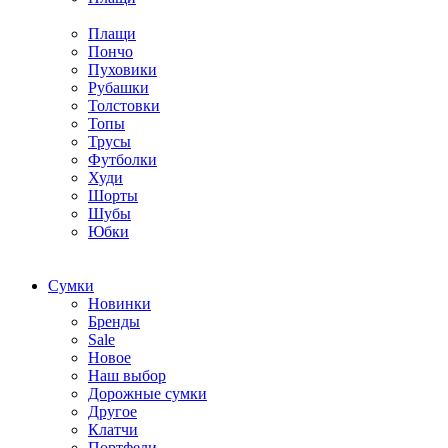
Плащи
Пончо
Пуховики
Рубашки
Толстовки
Топы
Трусы
Футболки
Худи
Шорты
Шубы
Юбки
Cумки
Новинки
Бренды
Sale
Новое
Наш выбор
Дорожные сумки
Другое
Клатчи
Портфели