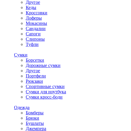
Другое
Кеды
Кроссовки
Лоферы
Мокасины
Сандалии
Сапоги
Слипоны
Туфли
Сумки
Борсетки
Дорожные сумки
Другое
Портфели
Рюкзаки
Спортивные сумки
Сумки для ноутбука
Сумки кросс-боди
Одежда
Бомберы
Брюки
Бушлаты
Джемпера