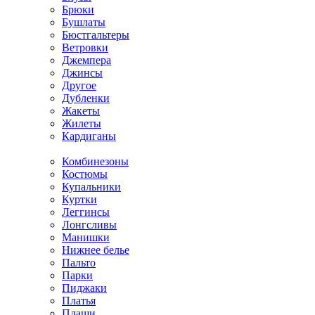
Брюки
Бушлаты
Бюстгальтеры
Ветровки
Джемпера
Джинсы
Другое
Дубленки
Жакеты
Жилеты
Кардиганы
Комбинезоны
Костюмы
Купальники
Куртки
Леггинсы
Лонгсливы
Манишки
Нижнее белье
Пальто
Парки
Пиджаки
Платья
Плащи