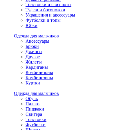
Толстовки и свитшоты
Туфли и босоножки
Украшения и аксессуары
Футболки и топы
Юбки
Одежда для мальчиков
Аксессуары
Брюки
Джинсы
Другое
Жилеты
Кардиганы
Комбинезоны
Комбинезоны
Куртки
Одежда для мальчиков
Обувь
Пальто
Пиджаки
Свитера
Толстовки
Футболки
Шорты