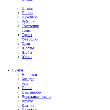
Плащи
Пончо
Пуховики
Рубашки
Толстовки
Топы
Трусы
Футболки
Худи
Шорты
Шубы
Юбки
Cумки
Новинки
Бренды
Sale
Новое
Наш выбор
Дорожные сумки
Другое
Клатчи
Портфели