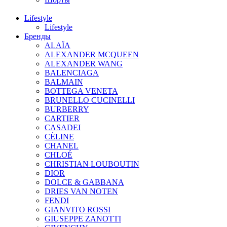
Lifestyle
Lifestyle
Бренды
ALAÏA
ALEXANDER MCQUEEN
ALEXANDER WANG
BALENCIAGA
BALMAIN
BOTTEGA VENETA
BRUNELLO CUCINELLI
BURBERRY
CARTIER
CASADEI
CÉLINE
CHANEL
CHLOÉ
CHRISTIAN LOUBOUTIN
DIOR
DOLCE & GABBANA
DRIES VAN NOTEN
FENDI
GIANVITO ROSSI
GIUSEPPE ZANOTTI