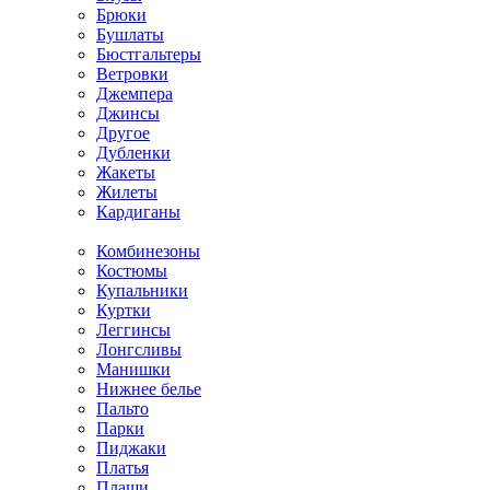
Брюки
Бушлаты
Бюстгальтеры
Ветровки
Джемпера
Джинсы
Другое
Дубленки
Жакеты
Жилеты
Кардиганы
Комбинезоны
Костюмы
Купальники
Куртки
Леггинсы
Лонгсливы
Манишки
Нижнее белье
Пальто
Парки
Пиджаки
Платья
Плащи