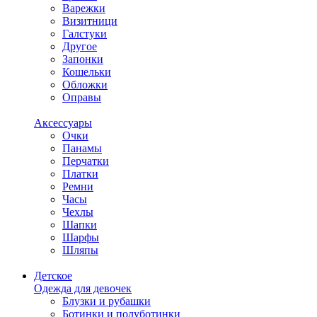
Варежки
Визитници
Галстуки
Другое
Запонки
Кошельки
Обложки
Оправы
Аксессуары
Очки
Панамы
Перчатки
Платки
Ремни
Часы
Чехлы
Шапки
Шарфы
Шляпы
Детское
Одежда для девочек
Блузки и рубашки
Ботинки и полуботинки