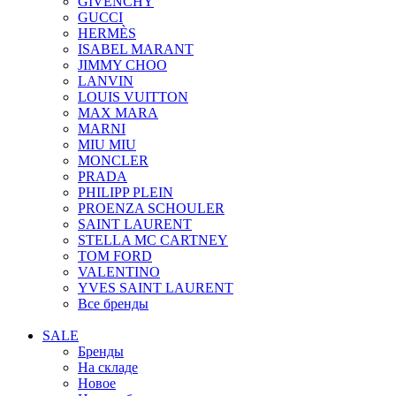
GIVENCHY
GUCCI
HERMÈS
ISABEL MARANT
JIMMY CHOO
LANVIN
LOUIS VUITTON
MAX MARA
MARNI
MIU MIU
MONCLER
PRADA
PHILIPP PLEIN
PROENZA SCHOULER
SAINT LAURENT
STELLA MC CARTNEY
TOM FORD
VALENTINO
YVES SAINT LAURENT
Все бренды
SALE
Бренды
На складе
Новое