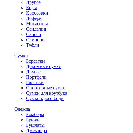
Другое
Кеды
Кроссовки
Лоферы
Мокасины
Сандалии
Сапоги
Слипоны
Туфли
Сумки
Борсетки
Дорожные сумки
Другое
Портфели
Рюкзаки
Спортивные сумки
Сумки для ноутбука
Сумки кросс-боди
Одежда
Бомберы
Брюки
Бушлаты
Джемпера