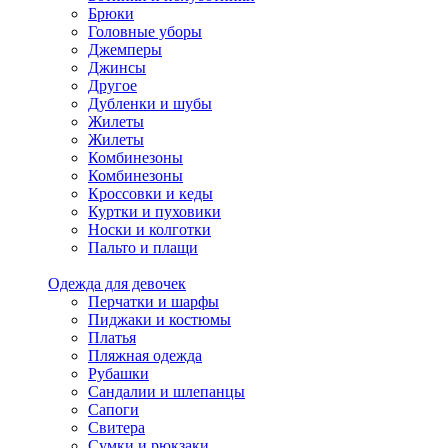
Брюки
Головные уборы
Джемперы
Джинсы
Другое
Дубленки и шубы
Жилеты
Жилеты
Комбинезоны
Комбинезоны
Кроссовки и кеды
Куртки и пуховики
Носки и колготки
Пальто и плащи
Одежда для девочек
Перчатки и шарфы
Пиджаки и костюмы
Платья
Пляжная одежда
Рубашки
Сандалии и шлепанцы
Сапоги
Свитера
Сумки и рюкзаки