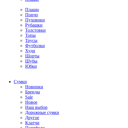
Плащи
Пончо
Пуховики
Рубашки
Толстовки
Топы
Трусы
Футболки
Худи
Шорты
Шубы
Юбки
Cумки
Новинки
Бренды
Sale
Новое
Наш выбор
Дорожные сумки
Другое
Клатчи
Портфели