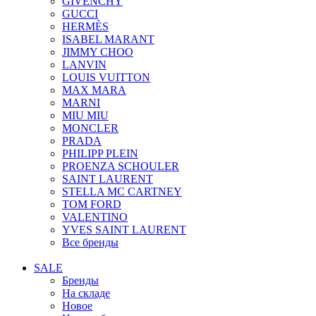
GIVENCHY
GUCCI
HERMÈS
ISABEL MARANT
JIMMY CHOO
LANVIN
LOUIS VUITTON
MAX MARA
MARNI
MIU MIU
MONCLER
PRADA
PHILIPP PLEIN
PROENZA SCHOULER
SAINT LAURENT
STELLA MC CARTNEY
TOM FORD
VALENTINO
YVES SAINT LAURENT
Все бренды
SALE
Бренды
На складе
Новое