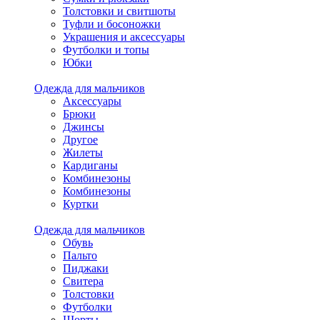
Толстовки и свитшоты
Туфли и босоножки
Украшения и аксессуары
Футболки и топы
Юбки
Одежда для мальчиков
Аксессуары
Брюки
Джинсы
Другое
Жилеты
Кардиганы
Комбинезоны
Комбинезоны
Куртки
Одежда для мальчиков
Обувь
Пальто
Пиджаки
Свитера
Толстовки
Футболки
Шорты