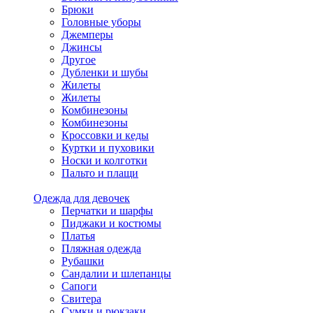
Брюки
Головные уборы
Джемперы
Джинсы
Другое
Дубленки и шубы
Жилеты
Жилеты
Комбинезоны
Комбинезоны
Кроссовки и кеды
Куртки и пуховики
Носки и колготки
Пальто и плащи
Одежда для девочек
Перчатки и шарфы
Пиджаки и костюмы
Платья
Пляжная одежда
Рубашки
Сандалии и шлепанцы
Сапоги
Свитера
Сумки и рюкзаки