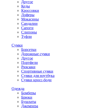
Другое
Кеды
Кроссовки
Лоферы
Мокасины
Сандалии
Сапоги
Слипоны
Туфли
Сумки
Борсетки
Дорожные сумки
Другое
Портфели
Рюкзаки
Спортивные сумки
Сумки для ноутбука
Сумки кросс-боди
Одежда
Бомберы
Брюки
Бушлаты
Джемпера