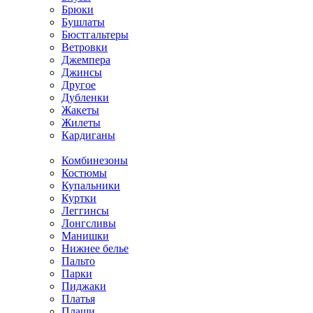
Брюки
Бушлаты
Бюстгальтеры
Ветровки
Джемпера
Джинсы
Другое
Дубленки
Жакеты
Жилеты
Кардиганы
Комбинезоны
Костюмы
Купальники
Куртки
Леггинсы
Лонгсливы
Манишки
Нижнее белье
Пальто
Парки
Пиджаки
Платья
Плащи