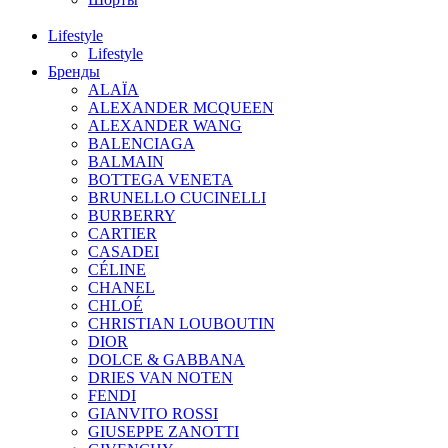
Lifestyle
Lifestyle
Бренды
ALAÏA
ALEXANDER MCQUEEN
ALEXANDER WANG
BALENCIAGA
BALMAIN
BOTTEGA VENETA
BRUNELLO CUCINELLI
BURBERRY
CARTIER
CASADEI
CÉLINE
CHANEL
CHLOÉ
CHRISTIAN LOUBOUTIN
DIOR
DOLCE & GABBANA
DRIES VAN NOTEN
FENDI
GIANVITO ROSSI
GIUSEPPE ZANOTTI