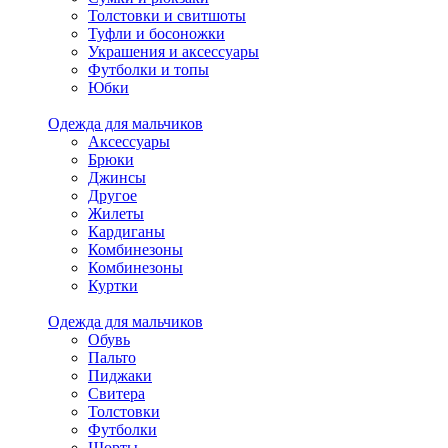
Толстовки и свитшоты
Туфли и босоножки
Украшения и аксессуары
Футболки и топы
Юбки
Одежда для мальчиков
Аксессуары
Брюки
Джинсы
Другое
Жилеты
Кардиганы
Комбинезоны
Комбинезоны
Куртки
Одежда для мальчиков
Обувь
Пальто
Пиджаки
Свитера
Толстовки
Футболки
Шорты