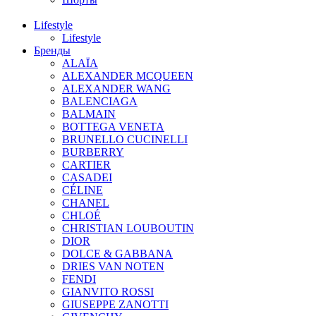
Lifestyle
Lifestyle
Бренды
ALAÏA
ALEXANDER MCQUEEN
ALEXANDER WANG
BALENCIAGA
BALMAIN
BOTTEGA VENETA
BRUNELLO CUCINELLI
BURBERRY
CARTIER
CASADEI
CÉLINE
CHANEL
CHLOÉ
CHRISTIAN LOUBOUTIN
DIOR
DOLCE & GABBANA
DRIES VAN NOTEN
FENDI
GIANVITO ROSSI
GIUSEPPE ZANOTTI