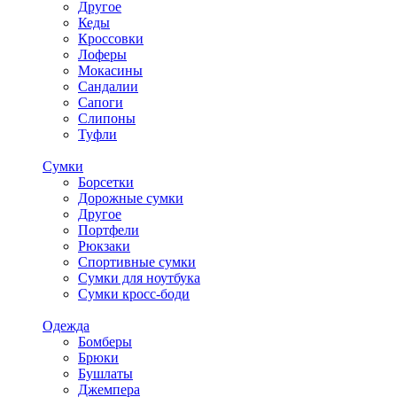
Другое
Кеды
Кроссовки
Лоферы
Мокасины
Сандалии
Сапоги
Слипоны
Туфли
Сумки
Борсетки
Дорожные сумки
Другое
Портфели
Рюкзаки
Спортивные сумки
Сумки для ноутбука
Сумки кросс-боди
Одежда
Бомберы
Брюки
Бушлаты
Джемпера