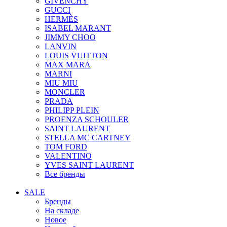
GIVENCHY
GUCCI
HERMÈS
ISABEL MARANT
JIMMY CHOO
LANVIN
LOUIS VUITTON
MAX MARA
MARNI
MIU MIU
MONCLER
PRADA
PHILIPP PLEIN
PROENZA SCHOULER
SAINT LAURENT
STELLA MC CARTNEY
TOM FORD
VALENTINO
YVES SAINT LAURENT
Все бренды
SALE
Бренды
На складе
Новое