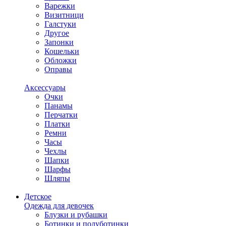
Варежки
Визитници
Галстуки
Другое
Запонки
Кошельки
Обложки
Оправы
Аксессуары
Очки
Панамы
Перчатки
Платки
Ремни
Часы
Чехлы
Шапки
Шарфы
Шляпы
Детское
Одежда для девочек
Блузки и рубашки
Ботинки и полуботинки