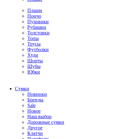
Плащи
Пончо
Пуховики
Рубашки
Толстовки
Топы
Трусы
Футболки
Худи
Шорты
Шубы
Юбки
Cумки
Новинки
Бренды
Sale
Новое
Наш выбор
Дорожные сумки
Другое
Клатчи
Портфели