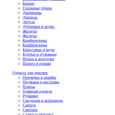
Брюки
Головные уборы
Джемперы
Джинсы
Другое
Дубленки и шубы
Жилеты
Жилеты
Комбинезоны
Комбинезоны
Кроссовки и кеды
Куртки и пуховики
Носки и колготки
Пальто и плащи
Одежда для девочек
Перчатки и шарфы
Пиджаки и костюмы
Платья
Пляжная одежда
Рубашки
Сандалии и шлепанцы
Сапоги
Свитера
Сумки и рюкзаки