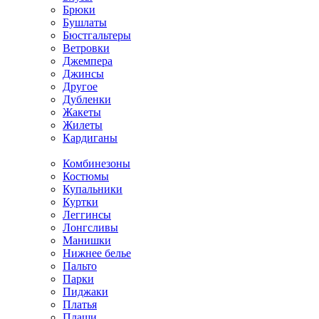
Брюки
Бушлаты
Бюстгальтеры
Ветровки
Джемпера
Джинсы
Другое
Дубленки
Жакеты
Жилеты
Кардиганы
Комбинезоны
Костюмы
Купальники
Куртки
Леггинсы
Лонгсливы
Манишки
Нижнее белье
Пальто
Парки
Пиджаки
Платья
Плащи