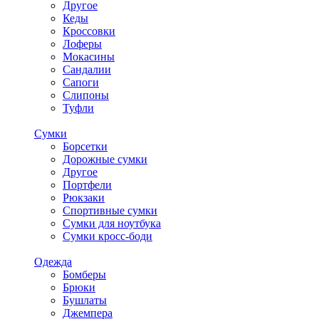
Другое
Кеды
Кроссовки
Лоферы
Мокасины
Сандалии
Сапоги
Слипоны
Туфли
Сумки
Борсетки
Дорожные сумки
Другое
Портфели
Рюкзаки
Спортивные сумки
Сумки для ноутбука
Сумки кросс-боди
Одежда
Бомберы
Брюки
Бушлаты
Джемпера