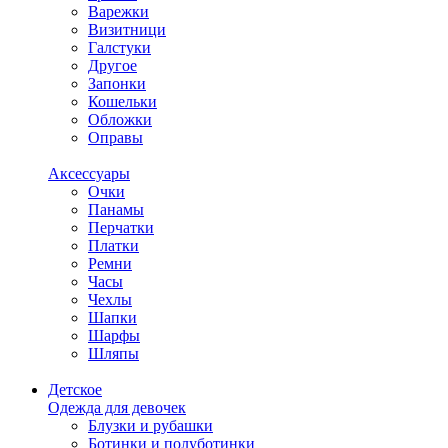
Варежки
Визитници
Галстуки
Другое
Запонки
Кошельки
Обложки
Оправы
Аксессуары
Очки
Панамы
Перчатки
Платки
Ремни
Часы
Чехлы
Шапки
Шарфы
Шляпы
Детское
Одежда для девочек
Блузки и рубашки
Ботинки и полуботинки