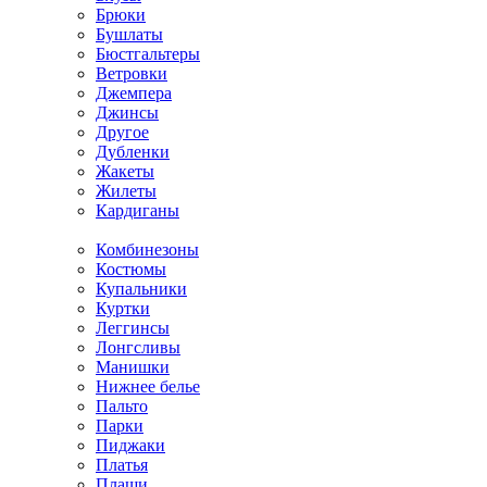
Брюки
Бушлаты
Бюстгальтеры
Ветровки
Джемпера
Джинсы
Другое
Дубленки
Жакеты
Жилеты
Кардиганы
Комбинезоны
Костюмы
Купальники
Куртки
Леггинсы
Лонгсливы
Манишки
Нижнее белье
Пальто
Парки
Пиджаки
Платья
Плащи