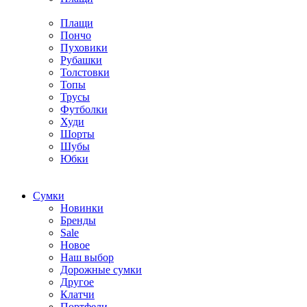
Плащи
Пончо
Пуховики
Рубашки
Толстовки
Топы
Трусы
Футболки
Худи
Шорты
Шубы
Юбки
Cумки
Новинки
Бренды
Sale
Новое
Наш выбор
Дорожные сумки
Другое
Клатчи
Портфели