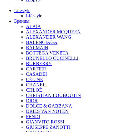
Lifestyle
Lifestyle
Бренды
ALAÏA
ALEXANDER MCQUEEN
ALEXANDER WANG
BALENCIAGA
BALMAIN
BOTTEGA VENETA
BRUNELLO CUCINELLI
BURBERRY
CARTIER
CASADEI
CÉLINE
CHANEL
CHLOÉ
CHRISTIAN LOUBOUTIN
DIOR
DOLCE & GABBANA
DRIES VAN NOTEN
FENDI
GIANVITO ROSSI
GIUSEPPE ZANOTTI