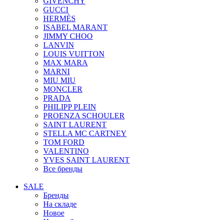
GIVENCHY
GUCCI
HERMÈS
ISABEL MARANT
JIMMY CHOO
LANVIN
LOUIS VUITTON
MAX MARA
MARNI
MIU MIU
MONCLER
PRADA
PHILIPP PLEIN
PROENZA SCHOULER
SAINT LAURENT
STELLA MC CARTNEY
TOM FORD
VALENTINO
YVES SAINT LAURENT
Все бренды
SALE
Бренды
На складе
Новое