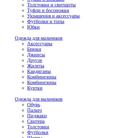
Толстовки и свитшоты
Туфли и босоножки
Украшения и аксессуары
Футболки и топы
Юбки
Одежда для мальчиков
Аксессуары
Брюки
Джинсы
Другое
Жилеты
Кардиганы
Комбинезоны
Комбинезоны
Куртки
Одежда для мальчиков
Обувь
Пальто
Пиджаки
Свитера
Толстовки
Футболки
Шорты