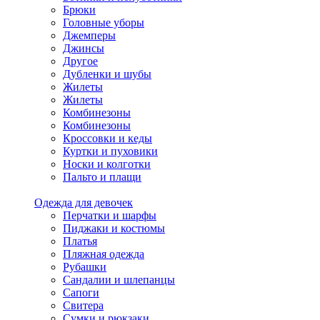
Брюки
Головные уборы
Джемперы
Джинсы
Другое
Дубленки и шубы
Жилеты
Жилеты
Комбинезоны
Комбинезоны
Кроссовки и кеды
Куртки и пуховики
Носки и колготки
Пальто и плащи
Одежда для девочек
Перчатки и шарфы
Пиджаки и костюмы
Платья
Пляжная одежда
Рубашки
Сандалии и шлепанцы
Сапоги
Свитера
Сумки и рюкзаки